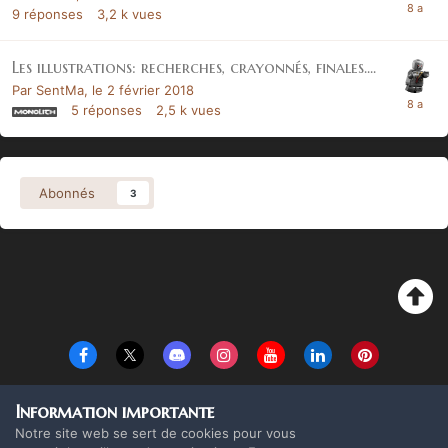
9
réponses
3,2 k
vues
Les illustrations: recherches, crayonnés, finales....
Par
SentMa
,
le 2 février 2018
5
réponses
2,5 k
vues
Abonnés
3
Langue
Thème
Politique de confidentialité
Cookies
Information importante
Copyright Monolith Board Games & The overlord 2016 ©
Notre site web se sert de cookies pour vous
Powered by Invision Community