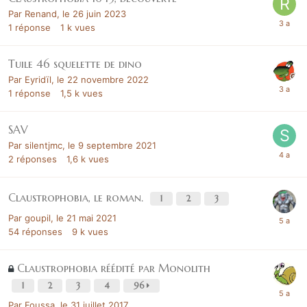
Par
Renand
,
le 26 juin 2023
1
réponse
1 k
vues
Tuile 46 squelette de dino
Par
Eyridïl
,
le 22 novembre 2022
1
réponse
1,5 k
vues
SAV
Par
silentjmc
,
le 9 septembre 2021
2
réponses
1,6 k
vues
Claustrophobia, le roman.
1
2
3
Par
goupil
,
le 21 mai 2021
54
réponses
9 k
vues
Claustrophobia réédité par Monolith
1
2
3
4
96
Par
Foussa
,
le 31 juillet 2017