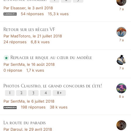
Par
Elsasser
,
le 3 avril 2018
54
réponses
15,3 k
vues
Retour sur les règles VF
Par
MadTotoro
,
le 21 juillet 2018
24
réponses
6,8 k
vues
Replacer le risque au cœur du modèle
Par
SentMa
,
le 16 août 2018
0
réponse
1,7 k
vues
Photos Claustro, le grand concours de l'ete!
1
2
3
4
8
Par
SentMa
,
le 6 juillet 2018
198
réponses
38 k
vues
La route du paradis
Par
Daroul
,
le 29 avril 2018