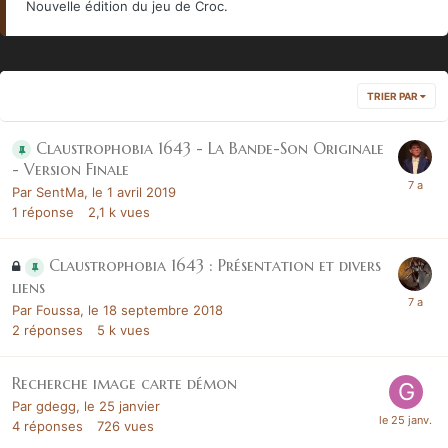
Nouvelle édition du jeu de Croc.
TRIER PAR
Claustrophobia 1643 - La Bande-Son Originale
- Version Finale
Par
SentMa
,
le 1 avril 2019
1
réponse
2,1 k
vues
Claustrophobia 1643 : Présentation et divers
liens
Par
Foussa
,
le 18 septembre 2018
2
réponses
5 k
vues
Recherche image carte démon
Par
gdegg
,
le 25 janvier
4
réponses
726
vues