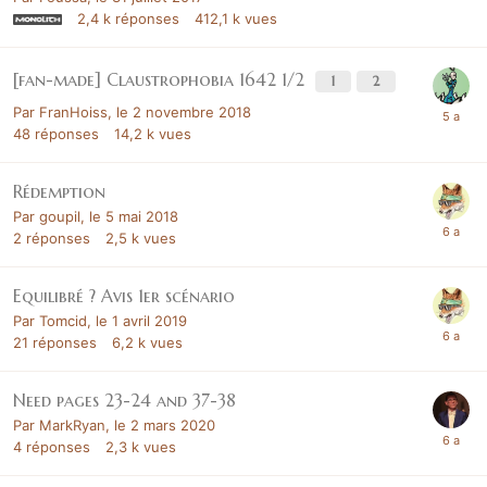
2,4 k
réponses
412,1 k
vues
[fan-made] Claustrophobia 1642 1/2
1
2
Par
FranHoiss
,
le 2 novembre 2018
48
réponses
14,2 k
vues
Rédemption
Par
goupil
,
le 5 mai 2018
2
réponses
2,5 k
vues
Equilibré ? Avis 1er scénario
Par
Tomcid
,
le 1 avril 2019
21
réponses
6,2 k
vues
Need pages 23-24 and 37-38
Par
MarkRyan
,
le 2 mars 2020
4
réponses
2,3 k
vues