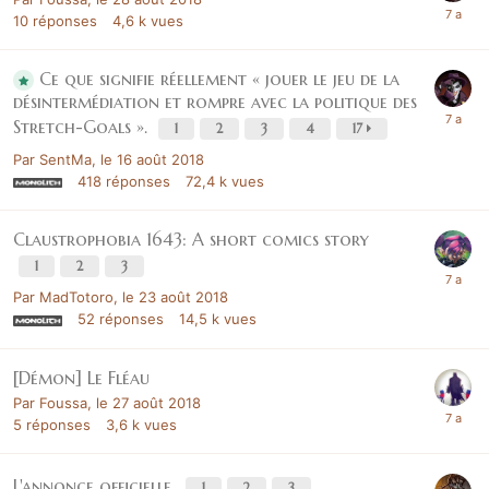
10
réponses
4,6 k
vues
Ce que signifie réellement « jouer le jeu de la
désintermédiation et rompre avec la politique des
Stretch-Goals ».
1
2
3
4
17
Par
SentMa
,
le 16 août 2018
418
réponses
72,4 k
vues
Claustrophobia 1643: A short comics story
1
2
3
Par
MadTotoro
,
le 23 août 2018
52
réponses
14,5 k
vues
[Démon] Le Fléau
Par
Foussa
,
le 27 août 2018
5
réponses
3,6 k
vues
L'annonce officielle.
1
2
3