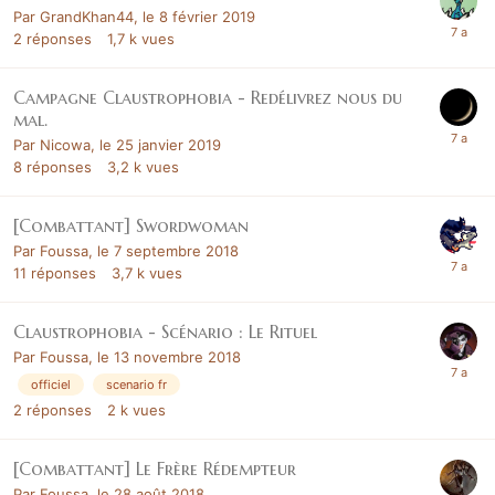
Par
GrandKhan44
,
le 8 février 2019
2
réponses
1,7 k
vues
Campagne Claustrophobia - Redélivrez nous du
mal.
Par
Nicowa
,
le 25 janvier 2019
8
réponses
3,2 k
vues
[Combattant] Swordwoman
Par
Foussa
,
le 7 septembre 2018
11
réponses
3,7 k
vues
Claustrophobia - Scénario : Le Rituel
Par
Foussa
,
le 13 novembre 2018
officiel
scenario fr
2
réponses
2 k
vues
[Combattant] Le Frère Rédempteur
Par
Foussa
,
le 28 août 2018