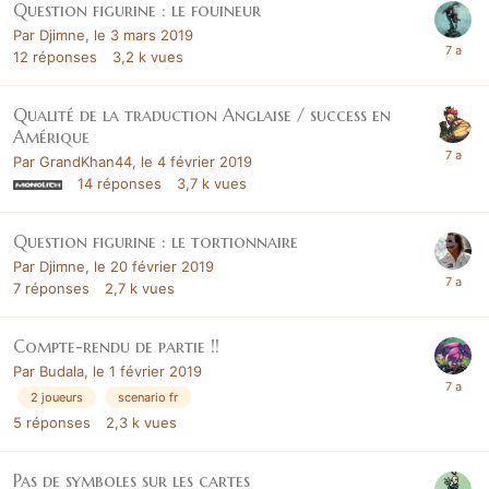
Question figurine : le fouineur
Par
Djimne
,
le 3 mars 2019
12
réponses
3,2 k
vues
Qualité de la traduction Anglaise / success en
Amérique
Par
GrandKhan44
,
le 4 février 2019
14
réponses
3,7 k
vues
Question figurine : le tortionnaire
Par
Djimne
,
le 20 février 2019
7
réponses
2,7 k
vues
Compte-rendu de partie !!
Par
Budala
,
le 1 février 2019
2 joueurs
scenario fr
5
réponses
2,3 k
vues
Pas de symboles sur les cartes