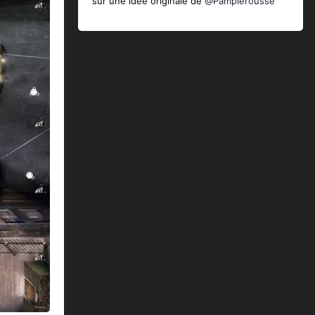
sur une idée originale de
@Pamplerousse