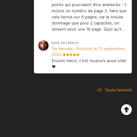
points qui pourraient être améliorés : 1.
inclure un numéro de page 2. faire que
cela tienne sur 6 pages, car je trouve
dommage que pour 2 capacités, on
doivent avoir une 7e page. Quoi qu'il...
Liste des Effets
Par
Kervala
·
Posté(e)
le 21 septembre
2023
Encore merci, c'est toujours aussi utile
❤️
Toute l’activité