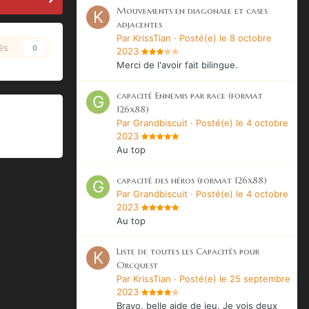
Mouvements en diagonale et cases
adjacentes
Par
KrissTian
·
Posté(e)
le 8 octobre
és
0
2023
Merci de l'avoir fait bilingue.
capacité Ennemis par race (format
126x88)
Par
Grandbiscuit
·
Posté(e)
le 4 octobre
2023
Au top
capacité des héros (format 126x88)
Par
Grandbiscuit
·
Posté(e)
le 4 octobre
2023
Au top
Liste de toutes les Capacités pour
Orcquest
Par
KrissTian
·
Posté(e)
le 25 septembre
2023
Bravo, belle aide de jeu. Je vois deux