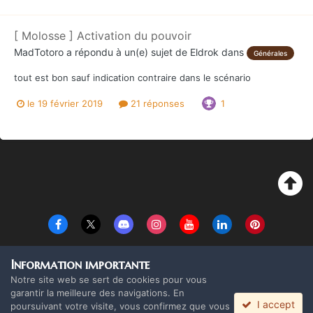
[ Molosse ] Activation du pouvoir
MadTotoro
a répondu à un(e) sujet de
Eldrok
dans
Générales
tout est bon sauf indication contraire dans le scénario
le 19 février 2019
21 réponses
1
Langue
Thème
Politique de confidentialité
Cookies
Information importante
Copyright Monolith Board Games & The overlord 2016 ©
Notre site web se sert de cookies pour vous
Powered by Invision Community
garantir la meilleure des navigations. En
I accept
poursuivant votre visite, vous confirmez que vous