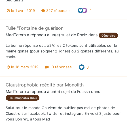
peu des 2
le 1 avril 2019
327 réponses
4
Tuile "Fontaine de guérison"
MadTotoro
a répondu à un(e) sujet de
Roolz
dans
Générales
La bonne réponse est: #2A: les 2 tokens sont utilisables sur le
même gonze (pour soigner 2 lignes) ou 2 gonzes différents, au
choix.
le 18 mars 2019
10 réponses
6
Claustrophobia réédité par Monolith
MadTotoro
a répondu à un(e) sujet de
Foussa
dans
Claustrophobia 1643
Salut tout le monde On vient de publier pas mal de photos de
Claustro sur facebook, twitter et instagram. En voici 3 juste pour
vous Bon WE à tous MadT