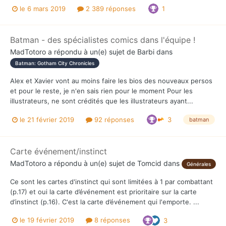
le 6 mars 2019
2 389 réponses
1
Batman - des spécialistes comics dans l'équipe !
MadTotoro
a répondu à un(e) sujet de
Barbi
dans
Batman: Gotham City Chronicles
Alex et Xavier vont au moins faire les bios des nouveaux persos
et pour le reste, je n'en sais rien pour le moment Pour les
illustrateurs, ne sont crédités que les illustrateurs ayant...
le 21 février 2019
92 réponses
3
batman
Carte événement/instinct
MadTotoro
a répondu à un(e) sujet de
Tomcid
dans
Générales
Ce sont les cartes d'instinct qui sont limitées à 1 par combattant
(p.17) et oui la carte d’événement est prioritaire sur la carte
d’instinct (p.16). C'est la carte d’événement qui l'emporte. ...
le 19 février 2019
8 réponses
3