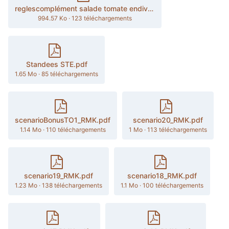
reglescomplément salade tomate endive_RMK_FR.pdf
994.57 Ko
·
123 téléchargements
Standees STE.pdf
1.65 Mo
·
85 téléchargements
scenarioBonusTO1_RMK.pdf
scenario20_RMK.pdf
1.14 Mo
·
110 téléchargements
1 Mo
·
113 téléchargements
scenario19_RMK.pdf
scenario18_RMK.pdf
1.23 Mo
·
138 téléchargements
1.1 Mo
·
100 téléchargements