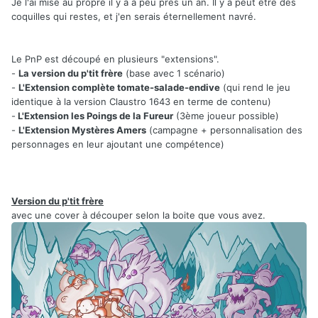
Je l'ai mise au propre il y a a peu près un an. Il y a peut être des
coquilles qui restes, et j'en serais éternellement navré.
Le PnP est découpé en plusieurs "extensions".
-
La version du p'tit frère
(base avec 1 scénario)
-
L'Extension complète tomate-salade-endive
(qui rend le jeu
identique à la version Claustro 1643 en terme de contenu)
-
L'Extension les Poings de la Fureur
(3ème joueur possible)
-
L'Extension Mystères Amers
(campagne + personnalisation des
personnages en leur ajoutant une compétence)
Version du p'tit frère
avec une cover à découper selon la boite que vous avez.