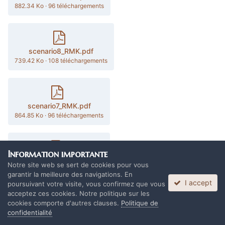
882.34 Ko
·
96 téléchargements
scenario8_RMK.pdf
739.42 Ko
·
108 téléchargements
scenario7_RMK.pdf
864.85 Ko
·
96 téléchargements
Information importante
scenario6_RMK.pdf
Notre site web se sert de cookies pour vous
860.99 Ko
·
95 téléchargements
garantir la meilleure des navigations. En
I accept
poursuivant votre visite, vous confirmez que vous
acceptez ces cookies. Notre politique sur les
cookies comporte d'autres clauses.
Politique de
confidentialité
scenario5_RMK.pdf
806.39 Ko
·
112 téléchargements