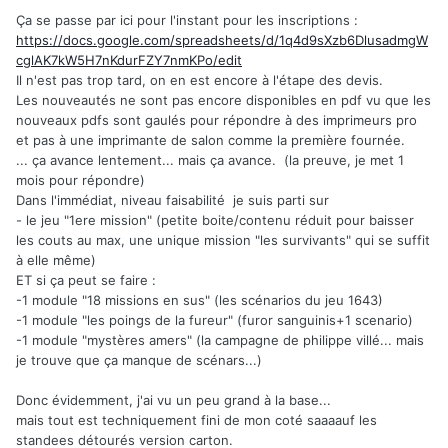
Ça se passe par ici
pour l'instant pour les inscriptions :
https://docs.google.com/spreadsheets/d/1q4d9sXzb6DlusadmgW
cglAK7kW5H7nKdurFZY7nmKPo/edit
Il n'est pas trop tard, on en est encore à l'étape des devis.
Les nouveautés ne sont pas encore disponibles en pdf vu que les
nouveaux pdfs sont gaulés pour répondre à des imprimeurs pro
et pas à une imprimante de salon comme la première fournée.
... ça avance lentement... mais ça avance. (la preuve, je met 1
mois pour répondre)
Dans l'immédiat, niveau faisabilité je suis parti sur
- le jeu "1ere mission" (petite boite/contenu réduit pour baisser
les couts au max, une unique mission "les survivants" qui se suffit
à elle même)
ET si ça peut se faire
:
-1 module "18 missions en sus" (les scénarios du jeu 1643)
-1 module "les poings de la fureur" (furor sanguinis+1 scenario)
-1 module "mystères amers" (la campagne de philippe villé... mais
je trouve que ça manque de scénars...)
Donc évidemment, j'ai vu un peu grand à la base...
mais tout est techniquement fini de mon coté saaaauf les
standees détourés version carton.