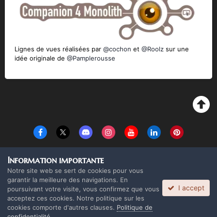
Lignes de vues réalisées par
@cochon
et
@Roolz
sur une
idée originale de
@Pamplerousse
Langue
Thème
Politique de confidentialité
Cookies
Information importante
Copyright Monolith Board Games & The overlord 2016 ©
Notre site web se sert de cookies pour vous
Powered by Invision Community
garantir la meilleure des navigations. En
I accept
poursuivant votre visite, vous confirmez que vous
acceptez ces cookies. Notre politique sur les
cookies comporte d'autres clauses.
Politique de
confidentialité