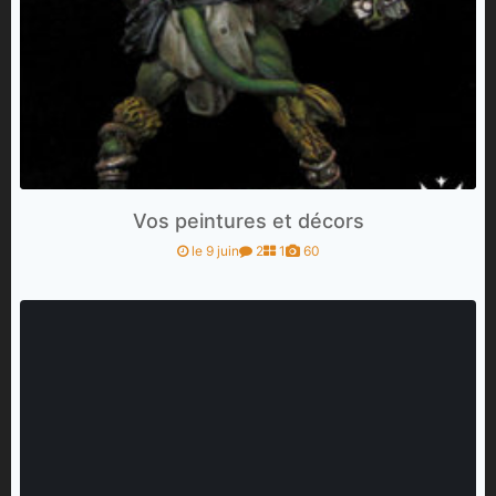
Vos peintures et décors
le 9 juin
2
1
60