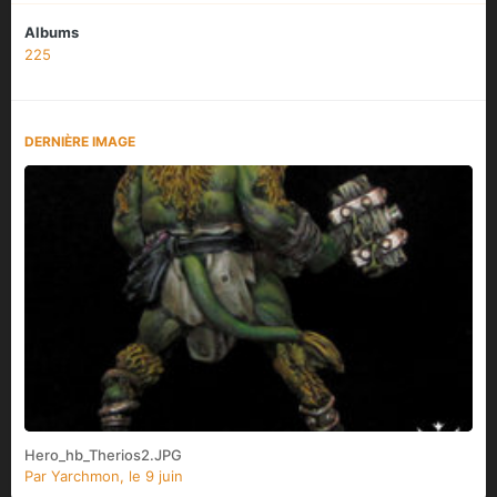
Albums
225
DERNIÈRE IMAGE
Hero_hb_Therios2.JPG
Par
Yarchmon
,
le 9 juin