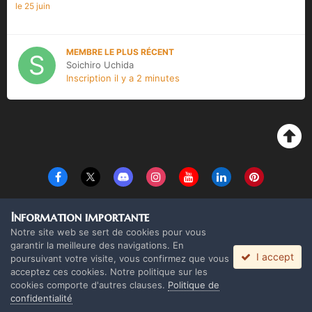
le 25 juin
MEMBRE LE PLUS RÉCENT
Soichiro Uchida
Inscription
il y a 2 minutes
Langue
Thème
Politique de confidentialité
Cookies
Information importante
Copyright Monolith Board Games & The overlord 2016 ©
Notre site web se sert de cookies pour vous
Powered by Invision Community
garantir la meilleure des navigations. En
I accept
poursuivant votre visite, vous confirmez que vous
acceptez ces cookies. Notre politique sur les
cookies comporte d'autres clauses.
Politique de
confidentialité