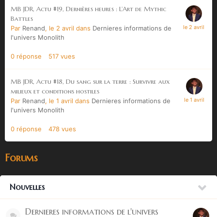
MB JDR, Actu #19, Dernières heures : L’Art de Mythic
Battles
Par
Renand
,
le 2 avril
dans
Dernieres informations de
l'univers Monolith
0
réponse
517
vues
MB JDR, Actu #18, Du sang sur la terre : Survivre aux
milieux et conditions hostiles
Par
Renand
,
le 1 avril
dans
Dernieres informations de
l'univers Monolith
0
réponse
478
vues
Forums
Nouvelles
Dernieres informations de l'univers