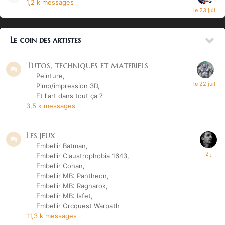
1,2 k
messages
Le coin des artistes
Tutos, techniques et materiels
Peinture
Pimp/impression 3D
Et l'art dans tout ça ?
3,5 k
messages
Les jeux
Embellir Batman
Embellir Claustrophobia 1643
Embellir Conan
Embellir MB: Pantheon
Embellir MB: Ragnarok
Embellir MB: Isfet
Embellir Orcquest Warpath
11,3 k
messages