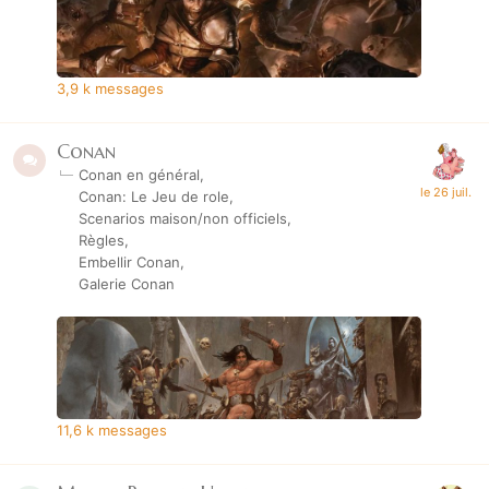
3,9 k
messages
Conan
Conan en général
Conan: Le Jeu de role
Scenarios maison/non officiels
Règles
Embellir Conan
Galerie Conan
11,6 k
messages