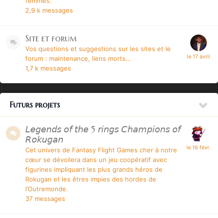
femmes.
2,9 k
messages
Site et forum
Vos questions et suggestions sur les sites et le
forum : maintenance, liens morts...
1,7 k
messages
Futurs projets
𝘓𝘦𝘨𝘦𝘯𝘥𝘴 𝘰𝘧 𝘵𝘩𝘦 5 𝘳𝘪𝘯𝘨𝘴 𝘊𝘩𝘢𝘮𝘱𝘪𝘰𝘯𝘴 𝘰𝘧
𝘙𝘰𝘬𝘶𝘨𝘢𝘯
Cet univers de
Fantasy Flight Games
cher à notre
cœur se dévoilera dans un jeu coopératif avec
figurines impliquant les plus grands héros de
Rokugan et les êtres impies des hordes de
l’Outremonde.
37
messages