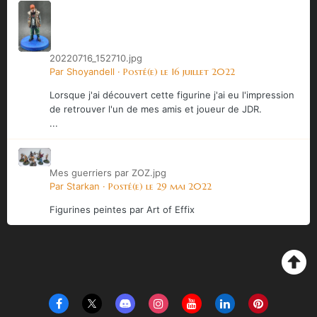
20220716_152710.jpg
Par
Shoyandell
·
Posté(e)
le 16 juillet 2022
Lorsque j'ai découvert cette figurine j'ai eu l'impression
de retrouver l'un de mes amis et joueur de JDR.
...
Mes guerriers par ZOZ.jpg
Par
Starkan
·
Posté(e)
le 29 mai 2022
Figurines peintes par Art of Effix