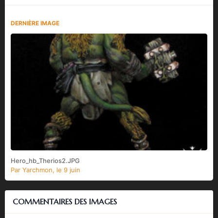
DERNIÈRE IMAGE
Hero_hb_Therios2.JPG
Par
Yarchmon
,
le 9 juin
COMMENTAIRES DES IMAGES