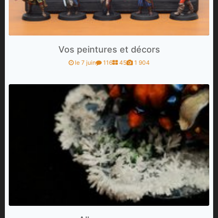
Vos peintures et décors
le 7 juin
116
45
1 904