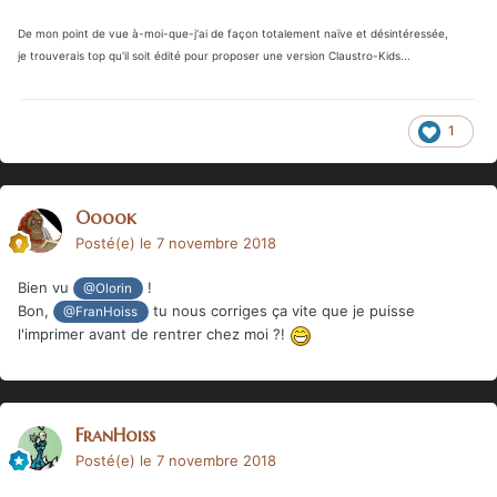
De mon point de vue à-moi-que-j'ai de façon totalement naïve et
désintéressée
,
je trouverais top qu'il soit édité pour proposer une version Claustro-Kids...
1
Ooook
Posté(e)
le 7 novembre 2018
Bien vu
!
@Olorin
Bon,
tu nous corriges ça vite que je puisse
@FranHoiss
l'imprimer avant de rentrer chez moi ?!
FranHoiss
Posté(e)
le 7 novembre 2018