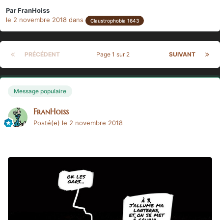
Par
FranHoiss
le 2 novembre 2018
dans
Claustrophobia 1643
PRÉCÉDENT
Page 1 sur 2
SUIVANT
Message populaire
FranHoiss
Posté(e)
le 2 novembre 2018