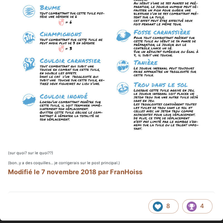
(sur quoi? sur le quoi??)
(bon..y a des coquilles... je corrigerais sur le post principal.)
Modifié
le 7 novembre 2018
par FranHoiss
8
4