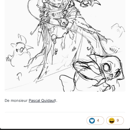
De monsieur
Pascal Quidaul
t.
4
9