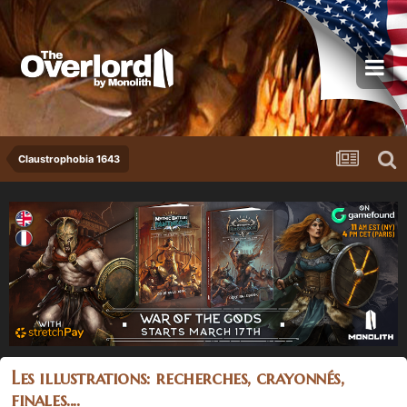
Claustrophobia 1643
Les illustrations: recherches, crayonnés,
finales....