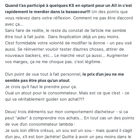
Quand t’as participé à quelques KS en optant pour un All in c’est
rapidement le merdier dans la bassecour!!!
Un des points que
vous relevez dans votre réflexion. Comment ne pas être d’accord
avec ça...
Sans faire de redite, le reste du constat de l’article me semble
être tout à fait juste. Dans l’explication déjà un peu moins.
C’est formidable votre volonté de modifier la donne - un peu osé
aussi. Se réinventer vouloir tester d’autres choses, attirer de
nouveaux backers, etc... Le marché veut ça aussi... Augmenter
vos marges, ça ne me choque pas. c'est légitime.
D’un point de vue tout à fait personnel,
le prix d’un jeu ne me
semble pas être plus qu’un atout
.
Je crois qu’il faut le prendre pour ça.
Ouai un atout pour le consommateur. Mais est ce que c’est - ce
qui va véritablement guider son achat?!?
Deux/ trois éléments sur mon comportement d’acheteur - si ca
peut “aider” à comprendre nos achats... En tout cas un des points
de vue d’un consommateur lambda :
Je suis loin d’être crésus, un sou est un sou - mais quand il s’agit
d’un jeu, s’il est bon j’achète! Quitte à avoir un peu moins dans le