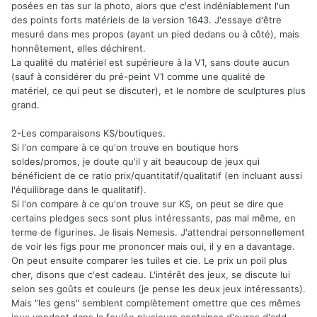
posées en tas sur la photo, alors que c'est indéniablement l'un
des points forts matériels de la version 1643. J'essaye d'être
mesuré dans mes propos (ayant un pied dedans ou à côté), mais
honnêtement, elles déchirent.
La qualité du matériel est supérieure à la V1, sans doute aucun
(sauf à considérer du pré-peint V1 comme une qualité de
matériel, ce qui peut se discuter), et le nombre de sculptures plus
grand.
2-Les comparaisons KS/boutiques.
Si l'on compare à ce qu'on trouve en boutique hors
soldes/promos, je doute qu'il y ait beaucoup de jeux qui
bénéficient de ce ratio prix/quantitatif/qualitatif (en incluant aussi
l'équilibrage dans le qualitatif).
Si l'on compare à ce qu'on trouve sur KS, on peut se dire que
certains pledges secs sont plus intéressants, pas mal même, en
terme de figurines. Je lisais Nemesis. J'attendrai personnellement
de voir les figs pour me prononcer mais oui, il y en a davantage.
On peut ensuite comparer les tuiles et cie. Le prix un poil plus
cher, disons que c'est cadeau. L'intérêt des jeux, se discute lui
selon ses goûts et couleurs (je pense les deux jeux intéressants).
Mais "les gens" semblent complètement omettre que ces mêmes
jeux vendent dans la foulée plusieurs centaines d'euros d'add-