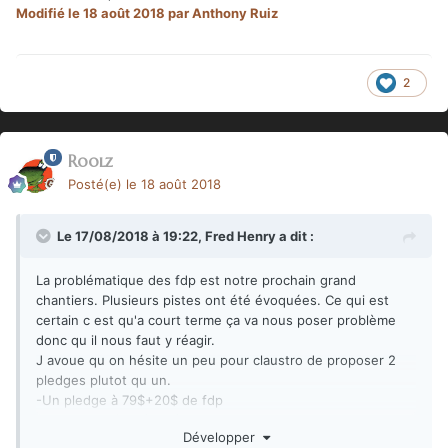
Modifié
le 18 août 2018
par Anthony Ruiz
2
Roolz
Posté(e)
le 18 août 2018
Le 17/08/2018 à 19:22,
Fred Henry
a dit :
La problématique des fdp est notre prochain grand
chantiers. Plusieurs pistes ont été évoquées. Ce qui est
certain c est qu'a court terme ça va nous poser problème
donc qu il nous faut y réagir.
J avoue qu on hésite un peu pour claustro de proposer 2
pledges plutot qu un.
-Un pledge à 79$+20$ de fdp
- Un pledge à 89$+10$ de fdp.
Développer