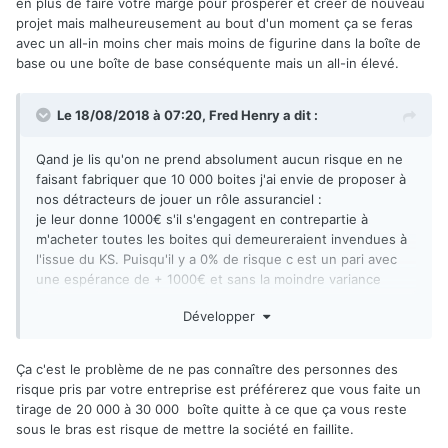
en plus de faire votre marge pour prospérer et créer de nouveau
projet mais malheureusement au bout d'un moment ça se feras
avec un all-in moins cher mais moins de figurine dans la boîte de
base ou une boîte de base conséquente mais un all-in élevé.
Le 18/08/2018 à 07:20,
Fred Henry
a dit :
Qand je lis qu'on ne prend absolument aucun risque en ne
faisant fabriquer que 10 000 boites j'ai envie de proposer à
nos détracteurs de jouer un rôle assuranciel :
je leur donne 1000€ s'il s'engagent en contrepartie à
m'acheter toutes les boites qui demeureraient invendues à
l'issue du KS. Puisqu'il y a 0% de risque c est un pari avec
une espérance de + 1000€ et sans la moindre variance
autours du résultat. Donc, à moins d être de mauvaise foi ou
Développer
complètement con, il est impossible de le refuser.
Ça c'est le problème de ne pas connaître des personnes des
risque pris par votre entreprise est préférerez que vous faite un
tirage de 20 000 à 30 000 boîte quitte à ce que ça vous reste
sous le bras est risque de mettre la société en faillite.