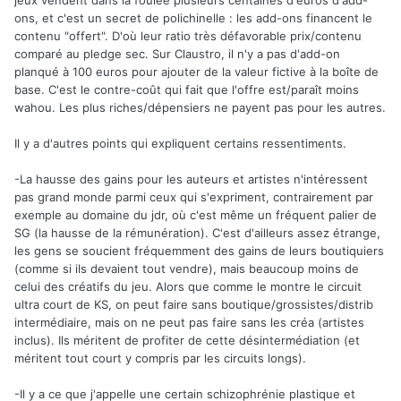
ons, et c'est un secret de polichinelle : les add-ons financent le
contenu "offert". D'où leur ratio très défavorable prix/contenu
comparé au pledge sec. Sur Claustro, il n'y a pas d'add-on
planqué à 100 euros pour ajouter de la valeur fictive à la boîte de
base. C'est le contre-coût qui fait que l'offre est/paraît moins
wahou. Les plus riches/dépensiers ne payent pas pour les autres.
Il y a d'autres points qui expliquent certains ressentiments.
-La hausse des gains pour les auteurs et artistes n'intéressent
pas grand monde parmi ceux qui s'expriment, contrairement par
exemple au domaine du jdr, où c'est même un fréquent palier de
SG (la hausse de la rémunération). C'est d'ailleurs assez étrange,
les gens se soucient fréquemment des gains de leurs boutiquiers
(comme si ils devaient tout vendre), mais beaucoup moins de
celui des créatifs du jeu. Alors que comme le montre le circuit
ultra court de KS, on peut faire sans boutique/grossistes/distrib
intermédiaire, mais on ne peut pas faire sans les créa (artistes
inclus). Ils méritent de profiter de cette désintermédiation (et
méritent tout court y compris par les circuits longs).
-Il y a ce que j'appelle une certain schizophrénie plastique et