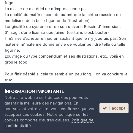
frigo...
La masse de matériel ne m’impressionne pas.
La qualité du matériel compte autant que la métha (passion du
modélisme de la belle figurine de l’illustration)
L’originalité du système et de son univers. Besoin d’immersion.
S’il s’agit d’une license que j’aime. (certains block buster)
Il m’arrive d’acheter un jeu en sachant que je n’y jouerais pas. Son
matériel m’incite me donne envie de vouloir peindre telle ou telle
figurine.
L’ouvrage du type compendium et ses illustrations, etc.. voilà en
gros le topo.
Pour finir désolé si cela te semble un peu long... on va conclure le
truc...
Je ne vois pas pourquoi on devrait récompenser une préco... Le
Information importante
risque quel risque pour l’acheteur? Un editeur met ses couilles
Notre site web se sert de cookies pour vous
sur le billot. Il sort une merde/ il est mort. Nan le risque c’est pas
garantir la meilleure des navigations. En
le client qui le prend.
I accept
poursuivant votre visite, vous confirmez que vous
On a pas à être récompensé pour ca. Et l’attente bah... il faut ce
acceptez ces cookies. Notre politique sur les
qu’il faut.
cookies comporte d'autres clauses.
Politique de
On ne parle pas de l’auteur qui se lance avec des petites mains
confidentialité
qui l’aident au fond de son garage. Quand c’est Monolith, cool mini