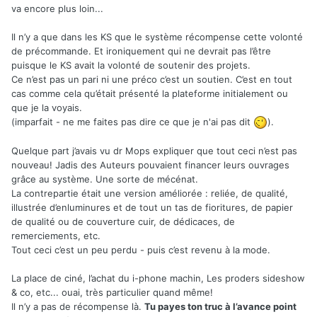
va encore plus loin...
Il n’y a que dans les KS que le système récompense cette volonté
de précommande. Et ironiquement qui ne devrait pas l’être
puisque le KS avait la volonté de soutenir des projets.
Ce n’est pas un pari ni une préco c’est un soutien. C’est en tout
cas comme cela qu’était présenté la plateforme initialement ou
que je la voyais.
(imparfait - ne me faites pas dire ce que je n'ai pas dit
).
Quelque part j’avais vu dr Mops expliquer que tout ceci n’est pas
nouveau! Jadis des Auteurs pouvaient financer leurs ouvrages
grâce au système. Une sorte de mécénat.
La contrepartie était une version améliorée : reliée, de qualité,
illustrée d’enluminures et de tout un tas de fioritures, de papier
de qualité ou de couverture cuir, de dédicaces, de
remerciements, etc.
Tout ceci c’est un peu perdu - puis c’est revenu à la mode.
La place de ciné, l’achat du i-phone machin, Les proders sideshow
& co, etc... ouai, très particulier quand même!
Il n’y a pas de récompense là.
Tu payes ton truc à l’avance point