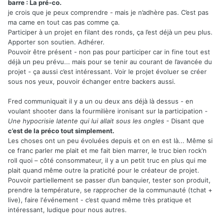
barre : La pré-co.
je crois que je peux comprendre - mais je n’adhère pas. C’est pas
ma came en tout cas pas comme ça.
Participer à un projet en filant des ronds, ça l’est déjà un peu plus.
Apporter son soutien. Adhérer.
Pouvoir être présent - non pas pour participer car in fine tout est
déjà un peu prévu... mais pour se tenir au courant de l’avancée du
projet - ça aussi c’est intéressant. Voir le projet évoluer se créer
sous nos yeux, pouvoir échanger entre backers aussi.
Fred communiquait il y a un ou deux ans déjà là dessus - en
voulant shooter dans la fourmilière ironisant sur la participation -
Une hypocrisie latente qui lui allait sous les ongles
- Disant que
c’est de la préco tout simplement.
Les choses ont un peu évoluées depuis et on en est là... Même si
ce franc parler me plait et me fait bien marrer, le truc bien rock’n
roll quoi – côté consommateur, il y a un petit truc en plus qui me
plait quand même outre la praticité pour le créateur de projet.
Pouvoir partiellement se passer d’un banquier, tester son produit,
prendre la température, se rapprocher de la communauté (tchat +
live), faire l'événement - c’est quand même très pratique et
intéressant, ludique pour nous autres.