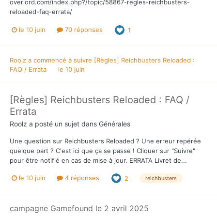
overlord.com/index.php?/topic/58867-règles-reichbusters-
reloaded-faq-errata/
le 10 juin
70 réponses
1
Roolz
a commencé à suivre
[Règles] Reichbusters Reloaded :
FAQ / Errata
le 10 juin
[Règles] Reichbusters Reloaded : FAQ /
Errata
Roolz
a posté un sujet dans
Générales
Une question sur Reichbusters Reloaded ? Une erreur repérée
quelque part ? C'est ici que ça se passe ! Cliquer sur "Suivre"
pour être notifié en cas de mise à jour. ERRATA Livret de...
le 10 juin
4 réponses
2
reichbusters
campagne Gamefound le 2 avril 2025