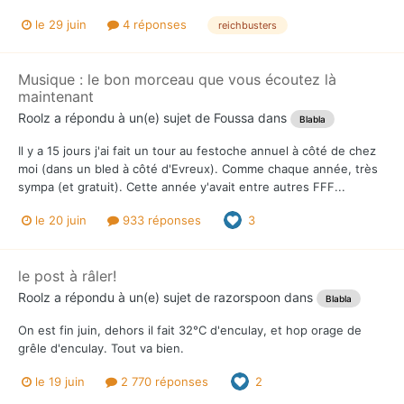
le 29 juin
4 réponses
reichbusters
Musique : le bon morceau que vous écoutez là
maintenant
Roolz
a répondu à un(e) sujet de
Foussa
dans
Blabla
Il y a 15 jours j'ai fait un tour au festoche annuel à côté de chez
moi (dans un bled à côté d'Evreux). Comme chaque année, très
sympa (et gratuit). Cette année y'avait entre autres FFF...
le 20 juin
933 réponses
3
le post à râler!
Roolz
a répondu à un(e) sujet de
razorspoon
dans
Blabla
On est fin juin, dehors il fait 32°C d'enculay, et hop orage de
grêle d'enculay. Tout va bien.
le 19 juin
2 770 réponses
2