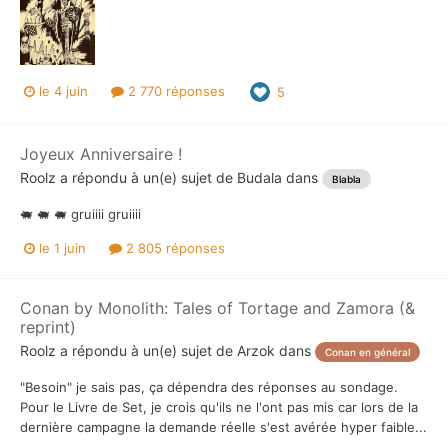
le 4 juin
2 770 réponses
5
Joyeux Anniversaire !
Roolz
a répondu à un(e) sujet de
Budala
dans
Blabla
🐖 🐖 🐖 gruiiii gruiiii
le 1 juin
2 805 réponses
Conan by Monolith: Tales of Tortage and Zamora (&
reprint)
Roolz
a répondu à un(e) sujet de
Arzok
dans
Conan en général
"Besoin" je sais pas, ça dépendra des réponses au sondage.
Pour le Livre de Set, je crois qu'ils ne l'ont pas mis car lors de la
dernière campagne la demande réelle s'est avérée hyper faible...