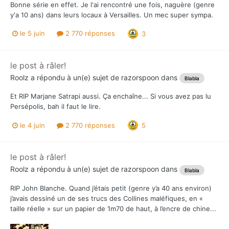
Bonne série en effet. Je l'ai rencontré une fois, naguère (genre
y'a 10 ans) dans leurs locaux à Versailles. Un mec super sympa.
le 5 juin
2 770 réponses
3
le post à râler!
Roolz
a répondu à un(e) sujet de
razorspoon
dans
Blabla
Et RIP Marjane Satrapi aussi. Ça enchaîne... Si vous avez pas lu
Persépolis, bah il faut le lire.
le 4 juin
2 770 réponses
5
le post à râler!
Roolz
a répondu à un(e) sujet de
razorspoon
dans
Blabla
RIP John Blanche. Quand j’étais petit (genre y’a 40 ans environ)
j’avais dessiné un de ses trucs des Collines maléfiques, en «
taille réelle » sur un papier de 1m70 de haut, à l’encre de chine...