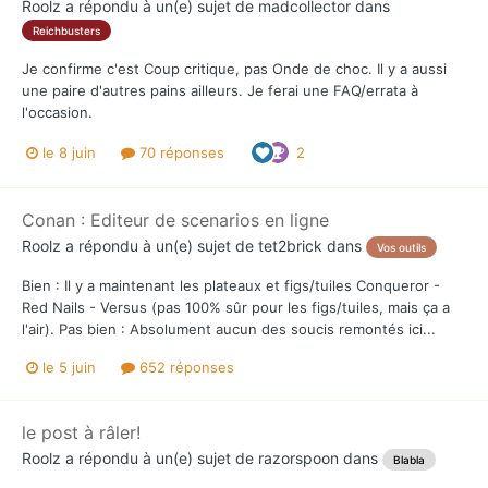
Roolz
a répondu à un(e) sujet de
madcollector
dans
Reichbusters
Je confirme c'est Coup critique, pas Onde de choc. Il y a aussi
une paire d'autres pains ailleurs. Je ferai une FAQ/errata à
l'occasion.
le 8 juin
70 réponses
2
Conan : Editeur de scenarios en ligne
Roolz
a répondu à un(e) sujet de
tet2brick
dans
Vos outils
Bien : Il y a maintenant les plateaux et figs/tuiles Conqueror -
Red Nails - Versus (pas 100% sûr pour les figs/tuiles, mais ça a
l'air). Pas bien : Absolument aucun des soucis remontés ici...
le 5 juin
652 réponses
le post à râler!
Roolz
a répondu à un(e) sujet de
razorspoon
dans
Blabla