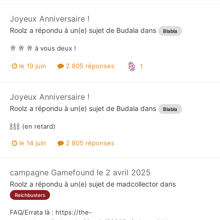
Joyeux Anniversaire !
Roolz
a répondu à un(e) sujet de
Budala
dans
Blabla
🥂 🥂 🥂 à vous deux !
le 19 juin
2 805 réponses
1
Joyeux Anniversaire !
Roolz
a répondu à un(e) sujet de
Budala
dans
Blabla
🍾🍾🍾 (en retard)
le 14 juin
2 805 réponses
campagne Gamefound le 2 avril 2025
Roolz
a répondu à un(e) sujet de
madcollector
dans
Reichbusters
FAQ/Errata là : https://the-