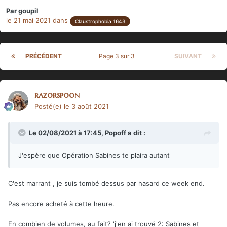
Par
goupil
le 21 mai 2021
dans
Claustrophobia 1643
PRÉCÉDENT
Page 3 sur 3
SUIVANT
razorspoon
Posté(e)
le 3 août 2021
Le 02/08/2021 à 17:45,
Popoff
a dit :
J'espère que Opération Sabines te plaira autant
C'est marrant , je suis tombé dessus par hasard ce week end.
Pas encore acheté à cette heure.
En combien de volumes, au fait? 'j'en ai trouvé 2: Sabines et