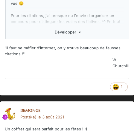
vue
😊
Pour les citations, j'ai presque eu l'envie d'organiser un
concours pour distinguer les vraies des fictives. ^^ En tout
cas, je me suis bien amusé à écrire les fausses !
Développer
"Il faut se méfier d'internet, on y trouve beaucoup de fausses
citations !"
W.
Churchill
1
demonge
Posté(e)
le 3 août 2021
Un coffret qui sera parfait pour les fêtes !
:)