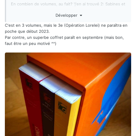
En combien de volumes, au fait? 'j'en ai trouvé 2: Sabines et
Jabberwock en fait c'est le mot "Jabberwock" perdu sur
Développer
l'étagère de la bibliothèque qui m'a attiré l'œil).
C'est en 3 volumes, mais le 3e (Opération Lorelei) ne paraîtra en
poche que début 2023.
Par contre, un superbe coffret paraît en septembre (mais bon,
faut être un peu motivé ^^)