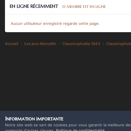
EN LIGNE RÉCEMMENT
0 MEMBRE EST EN LIGNE
Aucun utilisateur enregistré regarde cette page.
Accueil
Les jeux Monolith
Claustrophobia 1643
Claustrophob
Information importante
Notre site web se sert de cookies pour vous garantir la meilleure de
comporte d'autres clauses.
Politique de confidentialité