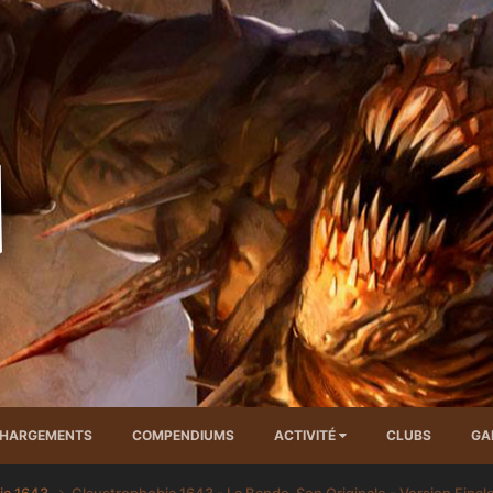
CHARGEMENTS
COMPENDIUMS
ACTIVITÉ
CLUBS
GA
ia 1643
Claustrophobia 1643 - La Bande-Son Originale - Version Final