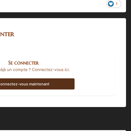
1
nter
Se connecter
éjà un compte ? Connectez-vous ici.
onnectez-vous maintenant