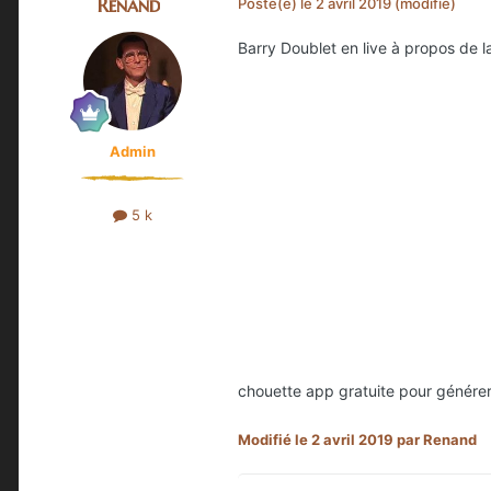
Renand
Posté(e)
le 2 avril 2019
(modifié)
Barry Doublet en live à propos de 
Admin
5 k
chouette app gratuite pour génére
Modifié
le 2 avril 2019
par Renand