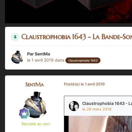
Claustrophobia 1643 - La Bande-Son
Par
SentMa
le 1 avril 2019
dans
Claustrophobia 1643
SentMa
Posté(e)
le 1 avril 2019
Retraité au vert