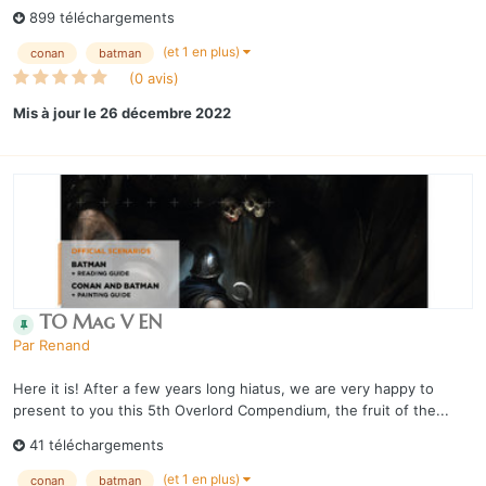
899 téléchargements
(et 1 en plus)
conan
batman
(0 avis)
Mis à jour
le 26 décembre 2022
TO Mag V EN
Par
Renand
Here it is! After a few years long hiatus, we are very happy to
present to you this 5th Overlord Compendium, the fruit of the...
41 téléchargements
(et 1 en plus)
conan
batman