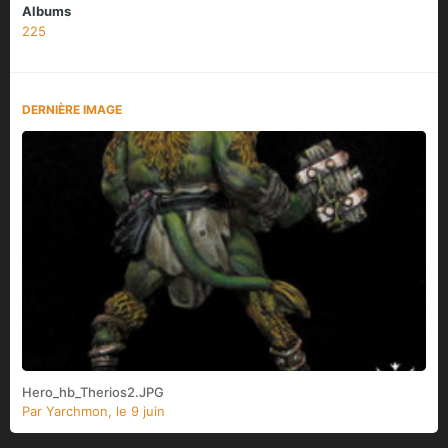
Albums
225
DERNIÈRE IMAGE
Hero_hb_Therios2.JPG
Par
Yarchmon
,
le 9 juin