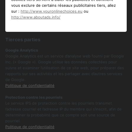
vous exclure de certains réseaux publicitaires tiers, allez
sur :
http://www.youronlinechoices.eu
ou
http://www.aboutads.info/
Tierces parties
Google Analytics
Google Analytics est un service d’analyse web fourni par Google
Inc. (« Google »). Google utilise les données collectées pour
suivre et examiner l’utilisation de ce site web, pour préparer des
rapports sur ses activités et les partager avec d’autres services
de Google.
Politique de confidentialité
Protection contre les pourriels
Le service IPS de protection contre les pourriels transmet
l’adresse courriel et l’adresse IP du membre qui s’inscrit, afin de
déterminer la probabilité que ce compte soit une source de
pourriel.
Politique de confidentialité