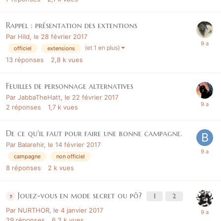
Rappel : présentation des extentions
Par
Hild
,
le 28 février 2017
(et 1 en plus)
officiel
extensions
13
réponses
2,8 k
vues
Feuilles de personnage alternatives
Par
JabbaTheHatt
,
le 22 février 2017
2
réponses
1,7 k
vues
De ce qu'il faut pour faire une bonne campagne.
Par
Balarehir
,
le 14 février 2017
campagne
non officiel
8
réponses
2 k
vues
Jouez-vous en mode secret ou pô?
1
2
Par
NURTHOR
,
le 4 janvier 2017
29
réponses
6,2 k
vues