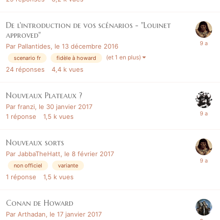
De l'introduction de vos scénarios - "Louinet
approved"
Par
Pallantides
,
le 13 décembre 2016
(et 1 en plus)
scenario fr
fidèle à howard
24
réponses
4,4 k
vues
Nouveaux Plateaux ?
Par
franzi
,
le 30 janvier 2017
1
réponse
1,5 k
vues
Nouveaux sorts
Par
JabbaTheHatt
,
le 8 février 2017
non officiel
variante
1
réponse
1,5 k
vues
Conan de Howard
Par
Arthadan
,
le 17 janvier 2017