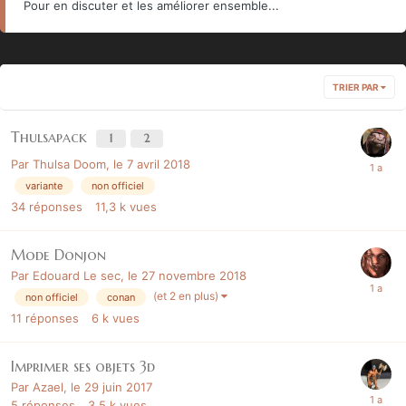
Pour en discuter et les améliorer ensemble...
TRIER PAR
Thulsapack
1
2
Par
Thulsa Doom
,
le 7 avril 2018
variante
non officiel
34
réponses
11,3 k
vues
Mode Donjon
Par
Edouard Le sec
,
le 27 novembre 2018
(et 2 en plus)
non officiel
conan
11
réponses
6 k
vues
Imprimer ses objets 3d
Par
Azael
,
le 29 juin 2017
5
réponses
3,5 k
vues