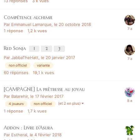
13
réponses
3 k
vues
Compétence alchimie
Par
Emmanuel Lamarque
,
le 20 octobre 2018
1
réponse
1,2 k
vues
Red Sonja
1
2
3
Par
JabbaTheHatt
,
le 20 janvier 2017
non officiel
variante
60
réponses
19,1 k
vues
[CAMPAGNE] La prêtresse au joyau
Par
Balarehir
,
le 17 février 2017
(et 2 en plus)
4 joueurs
non officiel
1
réponse
1,7 k
vues
Addon : Livre d'Asura
Par
Estheral
,
le 4 février 2018