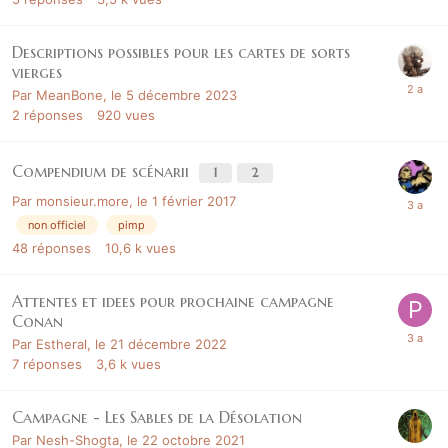
Descriptions possibles pour les cartes de sorts
vierges
Par
MeanBone
,
le 5 décembre 2023
2
réponses
920
vues
Compendium de scénarii
1
2
Par
monsieur.more
,
le 1 février 2017
non officiel
pimp
48
réponses
10,6 k
vues
Attentes et idees pour prochaine campagne
Conan
Par
Estheral
,
le 21 décembre 2022
7
réponses
3,6 k
vues
Campagne - Les Sables de la Désolation
Par
Nesh-Shogta
,
le 22 octobre 2021