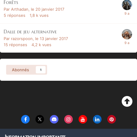
Forêts
Par
Arthadan
,
le 20 janvier 2017
5
réponses
1,8 k
vues
Dalle de jeu alternative
Par
razorspoon
,
le 13 janvier 2017
15
réponses
4,2 k
vues
Abonnés
1
Langue
Thème
Politique de confidentialité
Cookies
Information importante