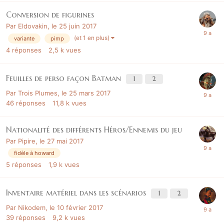
Conversion de figurines
Par
Eldovakin
,
le 25 juin 2017
(et 1 en plus)
variante
pimp
4
réponses
2,5 k
vues
Feuilles de perso façon Batman
1
2
Par
Trois Plumes
,
le 25 mars 2017
46
réponses
11,8 k
vues
Nationalité des différents Héros/Ennemis du jeu
Par
Pipire
,
le 27 mai 2017
fidèle à howard
5
réponses
1,9 k
vues
Inventaire matériel dans les scénarios
1
2
Par
Nikodem
,
le 10 février 2017
39
réponses
9,2 k
vues