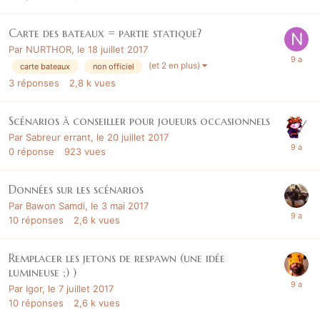
Carte des bateaux = partie statique?
Par
NURTHOR
,
le 18 juillet 2017
(et 2 en plus)
carte bateaux
non officiel
3
réponses
2,8 k
vues
Scénarios à conseiller pour joueurs occasionnels
Par
Sabreur errant
,
le 20 juillet 2017
0
réponse
923
vues
Données sur les scénarios
Par
Bawon Samdi
,
le 3 mai 2017
10
réponses
2,6 k
vues
Remplacer les jetons de respawn (une idée
lumineuse ;) )
Par
Igor
,
le 7 juillet 2017
10
réponses
2,6 k
vues