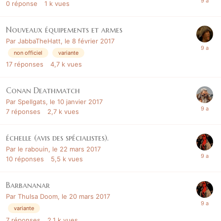
0
réponse
1 k
vues
Nouveaux équipements et armes
Par
JabbaTheHatt
,
le 8 février 2017
non officiel
variante
17
réponses
4,7 k
vues
Conan Deathmatch
Par
Spellgats
,
le 10 janvier 2017
7
réponses
2,7 k
vues
échelle (avis des spécialistes).
Par
le rabouin
,
le 22 mars 2017
10
réponses
5,5 k
vues
Barbananar
Par
Thulsa Doom
,
le 20 mars 2017
variante
7
réponses
2,1 k
vues