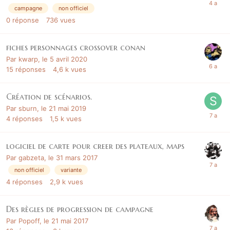
campagne
non officiel
0
réponse
736
vues
fiches personnages crossover conan
Par
kwarp
,
le 5 avril 2020
15
réponses
4,6 k
vues
Création de scénarios.
Par
sburn
,
le 21 mai 2019
4
réponses
1,5 k
vues
logiciel de carte pour creer des plateaux, maps
Par
gabzeta
,
le 31 mars 2017
non officiel
variante
4
réponses
2,9 k
vues
Des règles de progression de campagne
Par
Popoff
,
le 21 mai 2017