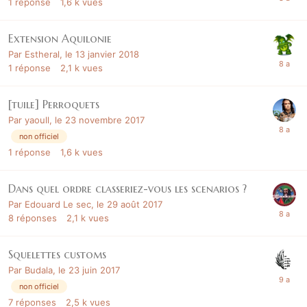
1
réponse
1,6 k
vues
Extension Aquilonie
Par
Estheral
,
le 13 janvier 2018
1
réponse
2,1 k
vues
[tuile] Perroquets
Par
yaoull
,
le 23 novembre 2017
non officiel
1
réponse
1,6 k
vues
Dans quel ordre classeriez-vous les scenarios ?
Par
Edouard Le sec
,
le 29 août 2017
8
réponses
2,1 k
vues
Squelettes customs
Par
Budala
,
le 23 juin 2017
non officiel
7
réponses
2,5 k
vues