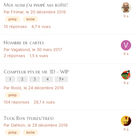
Moi aussi j'ai pimpé ma boîte!
Par
Firimar
,
le 20 décembre 2016
pimp
boite
10
réponses
4,7 k
vues
Nombre de cartes
Par
Vagabond
,
le 30 mars 2017
2
réponses
1,5 k
vues
Compteur pts de vie 3D - WIP
1
2
3
4
5
Par
Roolz
,
le 24 décembre 2016
pimp
104
réponses
26,1 k
vues
Tuck Box (tuiles/tiles)
Par
Dahkon
,
le 29 décembre 2016
pimp
boite