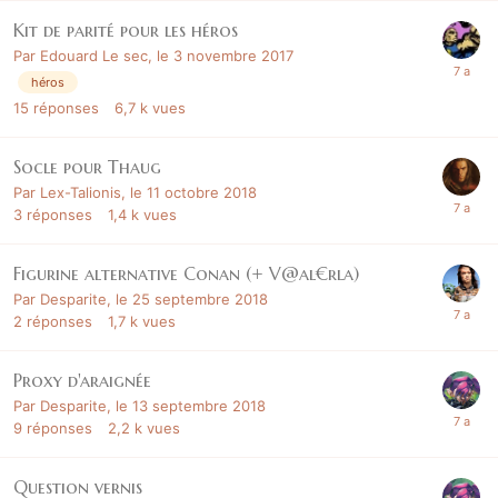
Kit de parité pour les héros
Par
Edouard Le sec
,
le 3 novembre 2017
héros
15
réponses
6,7 k
vues
Socle pour Thaug
Par
Lex-Talionis
,
le 11 octobre 2018
3
réponses
1,4 k
vues
Figurine alternative Conan (+ V@al€rla)
Par
Desparite
,
le 25 septembre 2018
2
réponses
1,7 k
vues
Proxy d'araignée
Par
Desparite
,
le 13 septembre 2018
9
réponses
2,2 k
vues
Question vernis