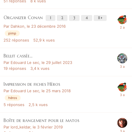
51
réponses
8 k
vues
Organizer Conan
1
2
3
4
11
Par
Dahkon
,
le 23 décembre 2016
pimp
252
réponses
52,9 k
vues
Bellit cassée...
Par
Edouard Le sec
,
le 29 juillet 2023
19
réponses
3,4 k
vues
Impression de fiches Héros
Par
Edouard Le sec
,
le 25 mars 2018
héros
5
réponses
2,5 k
vues
Boîte de rangement pour le matos
Par
lord_keldar
,
le 3 février 2019