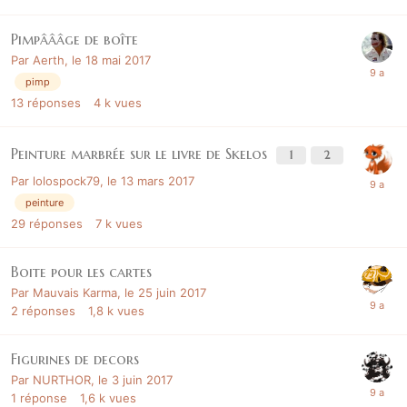
Pimpâââge de boîte
Par
Aerth
,
le 18 mai 2017
pimp
13
réponses
4 k
vues
Peinture marbrée sur le livre de Skelos
1
2
Par
lolospock79
,
le 13 mars 2017
peinture
29
réponses
7 k
vues
Boite pour les cartes
Par
Mauvais Karma
,
le 25 juin 2017
2
réponses
1,8 k
vues
Figurines de decors
Par
NURTHOR
,
le 3 juin 2017
1
réponse
1,6 k
vues