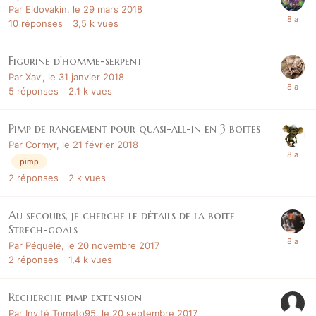
Par
Eldovakin
,
le 29 mars 2018
10
réponses
3,5 k
vues
Figurine d'homme-serpent
Par
Xav'
,
le 31 janvier 2018
5
réponses
2,1 k
vues
Pimp de rangement pour quasi-all-in en 3 boites
Par
Cormyr
,
le 21 février 2018
pimp
2
réponses
2 k
vues
Au secours, je cherche le détails de la boite
Strech-goals
Par
Péquélé
,
le 20 novembre 2017
2
réponses
1,4 k
vues
Recherche pimp extension
Par Invité Tomato95,
le 20 septembre 2017