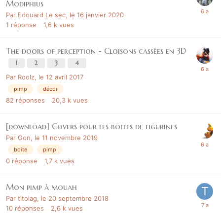
Modiphius
Par
Edouard Le sec
,
le 16 janvier 2020
1
réponse
1,6 k
vues
The doors of perception - Cloisons cassées en 3D
1
2
3
4
Par
Roolz
,
le 12 avril 2017
pimp
décor
82
réponses
20,3 k
vues
[download] Covers pour les boites de figurines
Par
Gon
,
le 11 novembre 2019
boite
pimp
0
réponse
1,7 k
vues
Mon pimp à mouah
Par
titolag
,
le 20 septembre 2018
10
réponses
2,6 k
vues