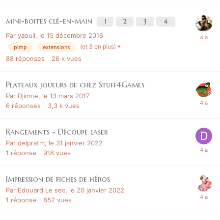
mini-boites clé-en-main
1
2
3
4
Par
yaoull
,
le 15 décembre 2016
(et 3 en plus)
pimp
extensions
88
réponses
26 k
vues
Plateaux joueurs de chez Stuff4Games
Par
Djimne
,
le 13 mars 2017
6
réponses
3,3 k
vues
Rangements - Découpe laser
Par
delpratm
,
le 31 janvier 2022
1
réponse
918
vues
Impression de fiches de héros
Par
Edouard Le sec
,
le 20 janvier 2022
1
réponse
852
vues