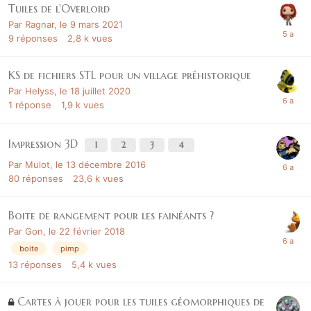
Tuiles de l'Overlord
Par
Ragnar
,
le 9 mars 2021
9
réponses
2,8 k
vues
KS de fichiers STL pour un village préhistorique
Par
Helyss
,
le 18 juillet 2020
1
réponse
1,9 k
vues
Impression 3D
1
2
3
4
Par
Mulot
,
le 13 décembre 2016
80
réponses
23,6 k
vues
Boite de rangement pour les fainéants ?
Par
Gon
,
le 22 février 2018
boite
pimp
13
réponses
5,4 k
vues
Cartes à jouer pour les tuiles géomorphiques de