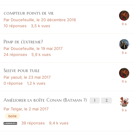
compteur points de vie
Par
Doucefeuille
,
le 20 décembre 2016
10
réponses
3,5 k
vues
Pimp de l'extreme?
Par
Doucefeuille
,
le 19 mai 2017
24
réponses
5,9 k
vues
Sleeve pour tuile
Par
yaoull
,
le 23 mai 2017
0
réponse
1,2 k
vues
Améliorer la boîte Conan (Batman ?)
1
2
Par
Telgar
,
le 2 mai 2017
boite
39
réponses
9,4 k
vues