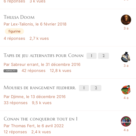
6
réponses
3 k
vues
Thulsa Doom
Par
Lex-Talionis
,
le 6 février 2018
figurine
4
réponses
2,7 k
vues
Tapis de jeu alternatifs pour Conan
1
2
Par
Sabreur errant
,
le 31 décembre 2016
42
réponses
12,8 k
vues
Mousses de rangement feldherr.
1
2
Par
Djimne
,
le 13 décembre 2016
33
réponses
9,5 k
vues
Conan the conqueror tout en 1
Par
Thomas Fert
,
le 6 avril 2022
12
réponses
2,4 k
vues