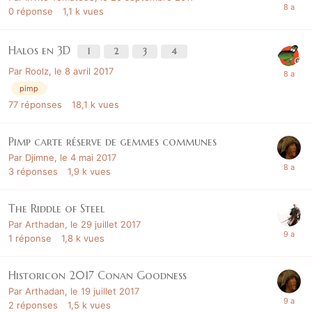
0
réponse
1,1 k
vues
Halos en 3D
1
2
3
4
Par
Roolz
,
le 8 avril 2017
pimp
77
réponses
18,1 k
vues
Pimp carte réserve de gemmes communes
Par
Djimne
,
le 4 mai 2017
3
réponses
1,9 k
vues
The Riddle of Steel
Par
Arthadan
,
le 29 juillet 2017
1
réponse
1,8 k
vues
Historicon 2017 Conan Goodness
Par
Arthadan
,
le 19 juillet 2017
2
réponses
1,5 k
vues