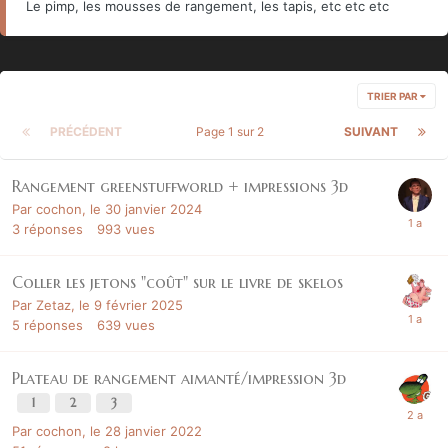
Le pimp, les mousses de rangement, les tapis, etc etc etc
TRIER PAR
PRÉCÉDENT
Page 1 sur 2
SUIVANT
Rangement greenstuffworld + impressions 3d
Par
cochon
,
le 30 janvier 2024
3
réponses
993
vues
Coller les jetons "coût" sur le livre de skelos
Par
Zetaz
,
le 9 février 2025
5
réponses
639
vues
Plateau de rangement aimanté/impression 3d
1
2
3
Par
cochon
,
le 28 janvier 2022