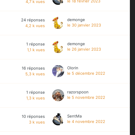
le 18 février 2023
4,7 k
vues
demonge
24
réponses
le 30 janvier 2023
4,2 k
vues
demonge
1
réponse
le 26 janvier 2023
1,1 k
vues
Olorin
16
réponses
le 5 décembre 2022
5,3 k
vues
razorspoon
1
réponse
le 5 novembre 2022
1,3 k
vues
SentMa
10
réponses
le 4 novembre 2022
3 k
vues