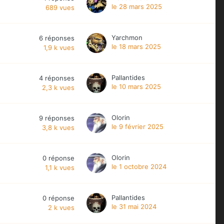
le 28 mars 2025
689
vues
Yarchmon
6
réponses
le 18 mars 2025
1,9 k
vues
Pallantides
4
réponses
le 10 mars 2025
2,3 k
vues
Olorin
9
réponses
le 9 février 2025
3,8 k
vues
Olorin
0
réponse
le 1 octobre 2024
1,1 k
vues
Pallantides
0
réponse
le 31 mai 2024
2 k
vues