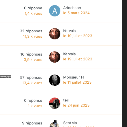
Ariochson
0
réponse
le 5 mars 2024
1,4 k
vues
Kervala
32
réponses
le 19 juillet 2023
11,3 k
vues
Kervala
16
réponses
le 19 juillet 2023
3,9 k
vues
Monsieur H
57
réponses
le 11 juillet 2023
13,4 k
vues
teil
0
réponse
le 24 juin 2023
1 k
vues
SentMa
9
réponses