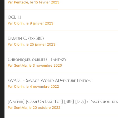
Par
Pentacle
,
le 15 février 2023
OGL 1.1
Par
Olorin
,
le 9 janvier 2023
Damien C. (ex-BBE)
Par
Olorin
,
le 25 janvier 2023
Chroniques oubliées : Fantazy
Par
SentMa
,
le 3 novembre 2020
SWADE - Savage World ADventure Edition
Par
Olorin
,
le 4 novembre 2022
[A venir] [GameOnTableTop] [BBE] [DD5] : L'ascension de
Par
SentMa
,
le 20 octobre 2022