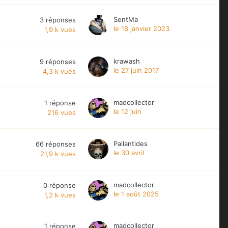
SentMa
3
réponses
le 18 janvier 2023
1,9 k
vues
krawash
9
réponses
le 27 juin 2017
4,3 k
vues
madcollector
1
réponse
le 12 juin
216
vues
Pallantides
66
réponses
le 30 avril
21,9 k
vues
madcollector
0
réponse
le 1 août 2025
1,2 k
vues
madcollector
1
réponse