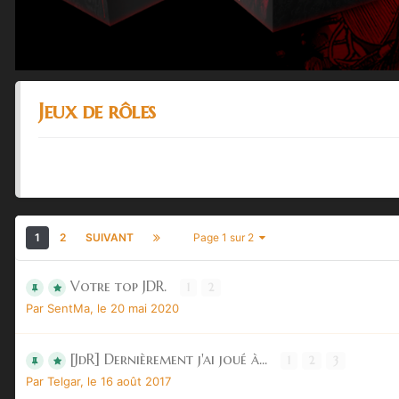
Jeux de rôles
1
2
SUIVANT
Page 1 sur 2
Votre top JDR.
1
2
Par
SentMa
,
le 20 mai 2020
[JdR] Dernièrement j'ai joué à...
1
2
3
Par
Telgar
,
le 16 août 2017