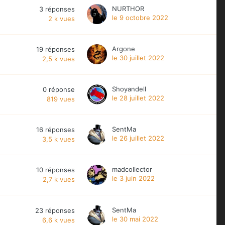
NURTHOR
3
réponses
le 9 octobre 2022
2 k
vues
Argone
19
réponses
le 30 juillet 2022
2,5 k
vues
Shoyandell
0
réponse
le 28 juillet 2022
819
vues
SentMa
16
réponses
le 26 juillet 2022
3,5 k
vues
madcollector
10
réponses
le 3 juin 2022
2,7 k
vues
SentMa
23
réponses
le 30 mai 2022
6,6 k
vues