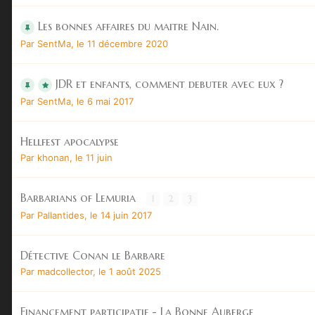
Les bonnes affaires du maitre Nain.
Par
SentMa
,
le 11 décembre 2020
JDR et enfants, comment debuter avec eux ?
Par
SentMa
,
le 6 mai 2017
Hellfest apocalypse
Par
khonan
,
le 11 juin
Barbarians of Lemuria
1
2
3
Par
Pallantides
,
le 14 juin 2017
Détective Conan le Barbare
Par
madcollector
,
le 1 août 2025
Financement participatif - La Bonne Auberge