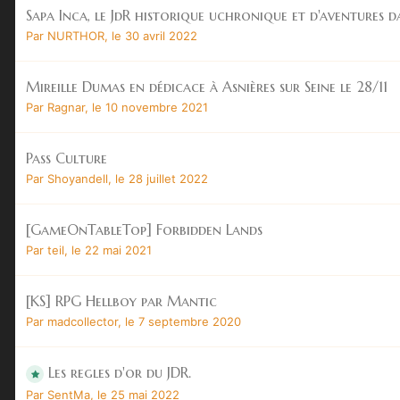
Sapa Inca, le JdR historique uchronique et d'aventures da
Par
NURTHOR
,
le 30 avril 2022
Mireille Dumas en dédicace à Asnières sur Seine le 28/11
Par
Ragnar
,
le 10 novembre 2021
Pass Culture
Par
Shoyandell
,
le 28 juillet 2022
[GameOnTableTop] Forbidden Lands
Par
teil
,
le 22 mai 2021
[KS] RPG Hellboy par Mantic
Par
madcollector
,
le 7 septembre 2020
Les regles d'or du JDR.
Par
SentMa
,
le 25 mai 2022