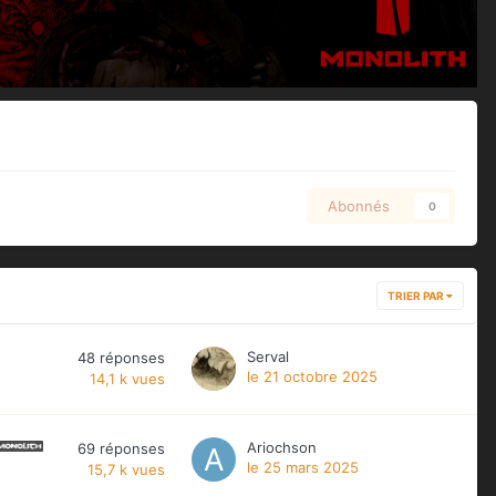
Abonnés
0
TRIER PAR
Serval
48
réponses
le 21 octobre 2025
14,1 k
vues
Ariochson
69
réponses
le 25 mars 2025
15,7 k
vues