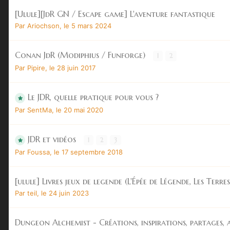
[Ulule][JdR GN / Escape game] L'aventure fantastique
Par
Ariochson
,
le 5 mars 2024
Conan JdR (Modiphius / Funforge)
1
2
Par
Pipire
,
le 28 juin 2017
Le JDR, quelle pratique pour vous ?
Par
SentMa
,
le 20 mai 2020
JDR et vidéos
1
2
3
Par
Foussa
,
le 17 septembre 2018
[ulule] Livres jeux de legende (L'Épée de Légende, Les Terre
Par
teil
,
le 24 juin 2023
Dungeon Alchemist - Créations, inspirations, partages, as