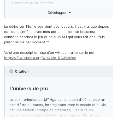
Le contexte a l'air bien fun.
Développer
J'ai l'impression que ça délire pas mal leurs scénars 13ème
Age, non ?
Le délire sur 13ème age vient des joueurs, il est vrai que depuis
quelques années, avec mes potes on raconte beaucoup de
connerie pendant le jeu et on a un MJ qui nous fait des PNJs
plutôt risible par moment ^^
Voici une description issu d'un wiki qui traine sur le net
:
https://fr.wikipedia.org/wiki/13e_%C3%82ge
Citation
L'univers de jeu
e
Le point principal de
13
Âge
est la notion d'icône, c'est-à-
dire d'être puissants, interagissant avec le monde et suivis
par une faction (groupe de créatures). Les auteurs
recommandent donc d'utiliser un univers familier et de