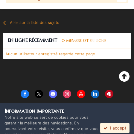
Aller sur la liste des sujets
EN LIGNE RÉCEMMENT
0 MEMBRE EST EN LIGNE
Aucun utilisateur enregistré regarde cette page.
Langue
Thème
Politique de confidentialité
Cookies
Information importante
Copyright Monolith Board Games & The overlord 2016 ©
Notre site web se sert de cookies pour vous
Powered by Invision Community
garantir la meilleure des navigations. En
I accept
poursuivant votre visite, vous confirmez que vous