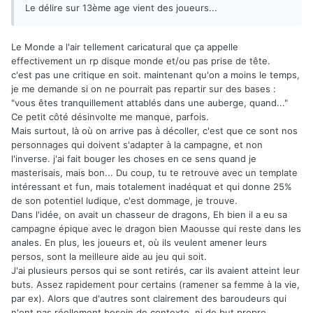
Le délire sur 13ème age vient des joueurs...
Le Monde a l'air tellement caricatural que ça appelle
effectivement un rp disque monde et/ou pas prise de tête.
c'est pas une critique en soit. maintenant qu'on a moins le temps,
je me demande si on ne pourrait pas repartir sur des bases :
"vous êtes tranquillement attablés dans une auberge, quand..."
Ce petit côté désinvolte me manque, parfois.
Mais surtout, là où on arrive pas à décoller, c'est que ce sont nos
personnages qui doivent s'adapter à la campagne, et non
l'inverse. j'ai fait bouger les choses en ce sens quand je
masterisais, mais bon... Du coup, tu te retrouve avec un template
intéressant et fun, mais totalement inadéquat et qui donne 25%
de son potentiel ludique, c'est dommage, je trouve.
Dans l'idée, on avait un chasseur de dragons, Eh bien il a eu sa
campagne épique avec le dragon bien Maousse qui reste dans les
anales. En plus, les joueurs et, où ils veulent amener leurs
persos, sont la meilleure aide au jeu qui soit.
J'ai plusieurs persos qui se sont retirés, car ils avaient atteint leur
buts. Assez rapidement pour certains (ramener sa femme à la vie,
par ex). Alors que d'autres sont clairement des baroudeurs qui
n'ont pas réellement besoin de contexte, ni de but propre.