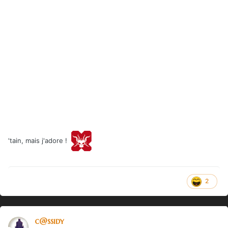
'tain, mais j'adore !
2
c@ssidy