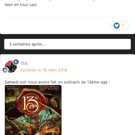
bien en tout cas!
1
3 semaines après...
teil
Posté(e)
le 18 mars 2019
Samedi soir nous avons fait un scénario de 13ème age
: