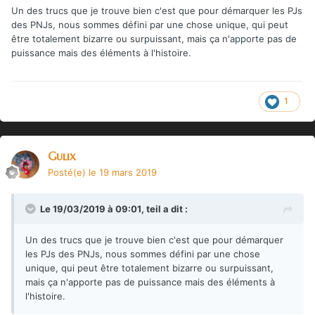
Le Monde est plat et circulaire. L'Empire du Dragon en
Un des trucs que je trouve bien c'est que pour démarquer les PJs
occupe le centre, et se déploie autour de la mer Intérieur,
des PNJs, nous sommes défini par une chose unique, qui peut
une mer similaire à la
mer Méditerranée
(présentée « en
être totalement bizarre ou surpuissant, mais ça n'apporte pas de
miroir » sur la carte, avec une ouverture vers l'océan à l'est
puissance mais des éléments à l'histoire.
et une mer intérieure plus petite au nord-ouest).
Le Monde Souterrain est composé de tunnels, cavernes et
lacs souterrains, et est peuplé de nains, elfes noirs, driders
1
(créature ayant un corps d'araignée et un torse d'elfe noir)
et diverses créatures. Des complexes architecturaux
peuplés de monstres, nommés donjons vivants, remontent
régulièrement des profondeurs et font surface. Certains
Gulix
viennent se fondre dans le paysage, enfouis sous la
végétation, tandis que d'autres viennent agrandir les terres
Posté(e)
le 19 mars 2019
émergées.
Les nuages du Monde Céleste sont capables de supporter
Le 19/03/2019 à 09:01,
teil
a dit :
des charges lourdes et abritent donc des cités ; on peut y
accéder depuis le Monde à partir de quelques hautes
Un des trucs que je trouve bien c'est que pour démarquer
montagnes ainsi que depuis la Tour de l'Archimage et la
les PJs des PNJs, nous sommes défini par une chose
Cathédrale de la Grande Prêtresse. Une vingtaine de
unique, qui peut être totalement bizarre ou surpuissant,
royaumes sillonnent les cieux de l'Empire ; certains sont des
mais ça n'apporte pas de puissance mais des éléments à
créations de l'Archimage, du Chevalier Noir ou de la Triade
l'histoire.
Draconique tandis que d'autres proviennent d'autres
mondes.