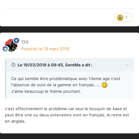
traditions magiques des sorciers (contrairement aux
magiciens qui étudient la magie, les sorciers la pratiquent de
manière « empirique »), voire dans certains cas la source
1
même du pouvoir de sorcellerie.
L'Empire comporte sept cités :
Axis, la cité des épées, capitale de l'Empire et lieu de
teil
résidence de l'Empereur ;
Posté(e)
le 19 mars 2019
Concorde, la Cité des mille flèches ;
Drakkenhall, la Cité des monstres, régie par la Triade
Draconique ;
Le 19/03/2019 à 09:45,
SentMa
a dit :
Glitterhaegen, la Cité marchande ;
Horizon, la Cité des merveilles, régie par l'Archimage ;
Ce qui semble être problématique avec 13eme age c'est
Port-Neuf, la Cité des opportunités ;
l'absence de suivi de la gamme en français.....
Santa Cora, la Cité des dieux, régie par la Grande
J'aime beaucoup le thème pourtant.
Prêtresse.
Les déplacements sur terre sont aléatoires et dangereux,
c'est effectivement le problème car seul le bouquin de base et
les cités sont donc sur le pourtour de la mer Intérieure et
peut être une ou deux extensions sont en français, le reste est
l'on voyage par bateau.
en anglais.