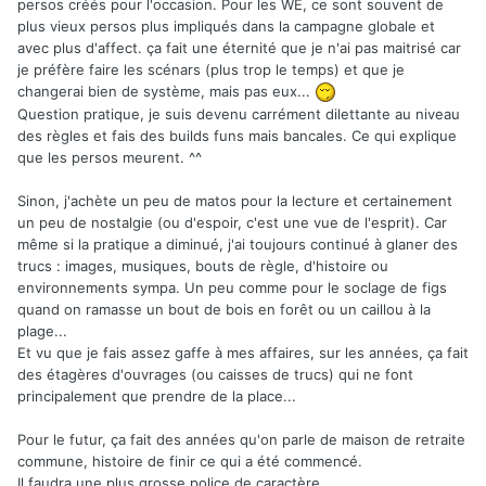
persos créés pour l'occasion. Pour les WE, ce sont souvent de
plus vieux persos plus impliqués dans la campagne globale et
avec plus d'affect. ça fait une éternité que je n'ai pas maitrisé car
je préfère faire les scénars (plus trop le temps) et que je
changerai bien de système, mais pas eux...
Question pratique, je suis devenu carrément dilettante au niveau
des règles et fais des builds funs mais bancales. Ce qui explique
que les persos meurent. ^^
Sinon, j'achète un peu de matos pour la lecture et certainement
un peu de nostalgie (ou d'espoir, c'est une vue de l'esprit). Car
même si la pratique a diminué, j'ai toujours continué à glaner des
trucs : images, musiques, bouts de règle, d'histoire ou
environnements sympa. Un peu comme pour le soclage de figs
quand on ramasse un bout de bois en forêt ou un caillou à la
plage...
Et vu que je fais assez gaffe à mes affaires, sur les années, ça fait
des étagères d'ouvrages (ou caisses de trucs) qui ne font
principalement que prendre de la place...
Pour le futur, ça fait des années qu'on parle de maison de retraite
commune, histoire de finir ce qui a été commencé.
Il faudra une plus grosse police de caractère.