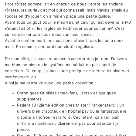
fibre rôliste sommeillait en chacun de nous : entre les anciens
rôlistes, les curieux et moi qui connaissait, mais n'avais jamais eu
l'occasion d'y jouer, on a mis en place une petite guilde.
Ayant tous un goût pour le med-fan, et celui qui est devenu le MJ
s'étant fait offrir les règles de Pathfinder pour son anniv', c'est
sur ce dernier que nous nous sommes lancés.
Avant le confinement, nos sessions étaient tous les un à deux
mois. En somme, une pratique plutôt régulière.
De mon côté, j'ai aussi tendance à acheter des jdr dont l'univers
me branche bien ou le système me séduit ou par esprit de
collection. Du coup, j'ai aussi une pratique de lecture d'univers et
systèmes de jeu.
Ainsi je me retrouve avec une petite collection
:
Chroniques Oubliées (med-fan), l'écran et quelques
suppléments.
Patient 13 (2ième édition chez Mister Frankenstein) : un
univers bien crapoteux en hôpital psy où le fantastique le
dispute à l'horreur et la folie. Ceci étant, ça a l'air bien
difficile à masteriser. Clairement pas pour débutant je
pense.
Donjons & Dragons (3ième édition) acheté au poids ! Si si