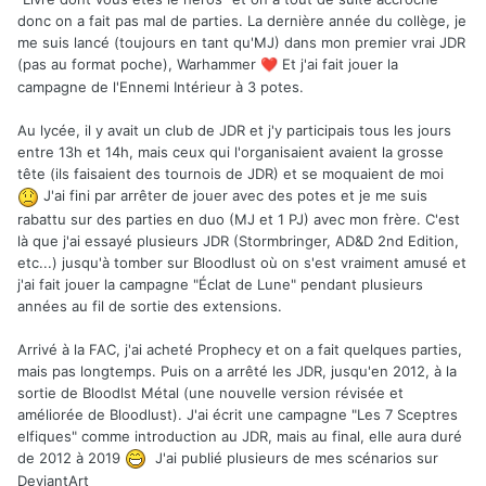
donc on a fait pas mal de parties. La dernière année du collège, je
me suis lancé (toujours en tant qu'MJ) dans mon premier vrai JDR
(pas au format poche), Warhammer
Et j'ai fait jouer la
❤️
campagne de l'Ennemi Intérieur à 3 potes.
Au lycée, il y avait un club de JDR et j'y participais tous les jours
entre 13h et 14h, mais ceux qui l'organisaient avaient la grosse
tête (ils faisaient des tournois de JDR) et se moquaient de moi
J'ai fini par arrêter de jouer avec des potes et je me suis
rabattu sur des parties en duo (MJ et 1 PJ) avec mon frère. C'est
là que j'ai essayé plusieurs JDR (Stormbringer, AD&D 2nd Edition,
etc...) jusqu'à tomber sur Bloodlust où on s'est vraiment amusé et
j'ai fait jouer la campagne "Éclat de Lune" pendant plusieurs
années au fil de sortie des extensions.
Arrivé à la FAC, j'ai acheté Prophecy et on a fait quelques parties,
mais pas longtemps. Puis on a arrêté les JDR, jusqu'en 2012, à la
sortie de Bloodlst Métal (une nouvelle version révisée et
améliorée de Bloodlust). J'ai écrit une campagne "Les 7 Sceptres
elfiques" comme introduction au JDR, mais au final, elle aura duré
de 2012 à 2019
J'ai publié plusieurs de mes scénarios sur
DeviantArt