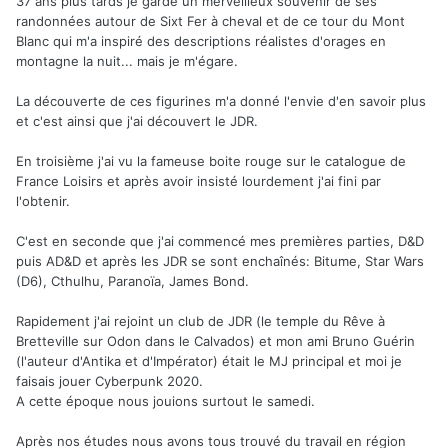
37 ans plus tards je garde un merveilleux souvenir de ses
randonnées autour de Sixt Fer à cheval et de ce tour du Mont
Blanc qui m'a inspiré des descriptions réalistes d'orages en
montagne la nuit... mais je m'égare.
La découverte de ces figurines m'a donné l'envie d'en savoir plus
et c'est ainsi que j'ai découvert le JDR.
En troisième j'ai vu la fameuse boite rouge sur le catalogue de
France Loisirs et après avoir insisté lourdement j'ai fini par
l'obtenir.
C'est en seconde que j'ai commencé mes premières parties, D&D
puis AD&D et après les JDR se sont enchaînés: Bitume, Star Wars
(D6), Cthulhu, Paranoïa, James Bond.
Rapidement j'ai rejoint un club de JDR (le temple du Rêve à
Bretteville sur Odon dans le Calvados) et mon ami Bruno Guérin
(l'auteur d'Antika et d'Impérator) était le MJ principal et moi je
faisais jouer Cyberpunk 2020.
A cette époque nous jouions surtout le samedi.
Après nos études nous avons tous trouvé du travail en région