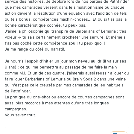
service des histoires. Je déplore lors de nos parties de Pathfinder
que mes camarades versent dans le simulationnisme où chaque
action devient la résolution d'une équation avec l'addition de tels
ou tels bonus, compétences machin-choses... Et où si t'as pas la
bonne caractéristique cochée, tu peux pas.
J'aime la philosophie qui transpire de Barbarians of Lemuria : t'es
voleur => tu sais certainement crocheter une serrure. Et même si
t'as pas coché cette compétence zou ! tu peux quoi !
Je me range du côté du narratif.
Je nourris l'espoir d'initier un jour mon neveu au jdr (il va sur ses
9 ans) ; ce qui me permettra au passage de me faire la main
comme MJ. Et un de ces quatre, j'aimerais aussi réussir à jouer ou
faire jouer Barbarians of Lemuria ou Brain Soda 2 dans une veine
qui n'est pas celle creusée par mes camarades de jeu habituels
de Pathfinder.
La pratique du one-shot ou encore de courtes campagnes sont
aussi plus raccords à mes attentes qu'une très longues
campagnes.
Vous savez tout.