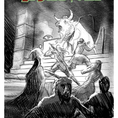
décembre pour se terminer un mois plus tard en janvier.
Encore un peu de décalage donc (désolé pour ceux qui
espéraient le livre sous le sapin de noël), mais il est
inenvisageable pour nous désormais de lancer les
expéditions juste avant ou pendant les fêtes. D'abord
parce que tout comme vous, nous serons également pris
par les fêtes de famille, donc peu disponibles, et que la
grosse logistique des envois tomberait au moment le plus
mal choisi, celui des envois de noël. On va donc éviter les
colis perdus, abîmés, en retard… Mais une chose semble
certaine, c'est qu'avant la fin de la préco, le livre partira à
l'impression (donc en janvier, plus raisonnable aussi pour
coller avec les disponibilités de notre imprimeur italien
habituel) et vous le recevrez, comme les fois
précédentes, très rapidement après votre financement.
Sur ce point, nous restons inflexibles !
Voilà, ça se précise bien maintenant. On vous tient au
courant.