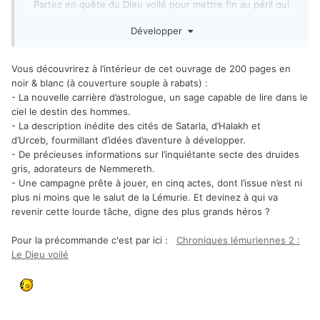
Partez en quête du Dieu voilé pour mettre fin au péril qui
menace le Joyau de la Lémurie.
Développer
Les astres vous seront-ils favorables ?
En Lémurie, il y a toujours une divinité à apaiser, des
tombeaux à explorer, des mystères à dévoiler !
Vous découvrirez à l’intérieur de cet ouvrage de 200 pages en
noir & blanc (à couverture souple à rabats) :
- La nouvelle carrière d’astrologue, un sage capable de lire dans le
ciel le destin des hommes.
- La description inédite des cités de Satarla, d’Halakh et
d’Urceb, fourmillant d’idées d’aventure à développer.
- De précieuses informations sur l’inquiétante secte des druides
gris, adorateurs de Nemmereth.
- Une campagne prête à jouer, en cinq actes, dont l’issue n’est ni
plus ni moins que le salut de la Lémurie. Et devinez à qui va
revenir cette lourde tâche, digne des plus grands héros ?
Pour la précommande c'est par ici
:
Chroniques lémuriennes 2 :
Le Dieu voilé