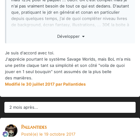
n'ai pas vraiment besoin de tout ce qui est dedans. D'autant
que, pratiquant le jdr en général et conan en particulier
depuis quelques temps, j'ai de quoi compléter niveau livres
de background, écran fantasy, illustrations, ... 30€ la boite à
outil qui viendra compléter ce que je possède déjà, ça me va
Développer
très bien !
Je suis d'accord avec toi.
J'apprécie pourtant le système Savage Worlds, mais BoL m'a mis
une petite claque tant sa simplicité et son côté "voila de quoi
jouer en 1 seul bouquin" sont assumés de la plus belle
des manières.
Modifié
le 30 juillet 2017
par Pallantides
2 mois après...
Pallantides
Posté(e)
le 19 octobre 2017