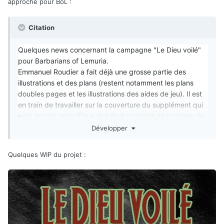
approche pour BoL
:
Citation
Quelques news concernant la campagne "Le Dieu voilé"
pour Barbarians of Lemuria.
Emmanuel Roudier a fait déjà une grosse partie des
illustrations et des plans (restent notamment les plans
doubles pages et les illustrations des aides de jeu). Il est
en train de travailler sur la couverture du supplément qui
sera encore magnifique et très évocatrice de l'univers de
BoL.
Développer
Voici, en avant première (et c'est une première !), des
idées et ébauches de couvertures pour se rendre compte
Quelques WIP du projet
:
du travail de l'artiste. La mouture définitive a été validée;
vous la découvrirez très bientôt.
Si une date précise n'a pas encore été fixée (elle le sera
quand la maquette complète sera aboutie), on envisage à
priori de lancer la campagne de préco vers la mi-