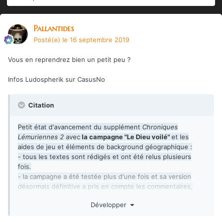
Pallantides
Posté(e)
le 16 septembre 2019
Vous en reprendrez bien un petit peu ?
Infos Ludospherik sur CasusNo
Citation
Petit état d'avancement du supplément
Chroniques
Lémuriennes 2
avec
la campagne "Le Dieu voilé"
et les
aides de jeu et éléments de background géographique :
- tous les textes sont rédigés et ont été relus plusieurs
fois.
- la campagne a été testée plus d'une fois et sa version
désormais définitive a pris en compte les commentaires,
critiques et suggestions de la bonne 15aine de testeurs.
Développer
- la maquette textes est prête.
- Manu Roudier est en train de travailler sur les nombreux