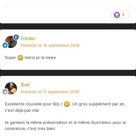
plans et illustrations. Nous partagerons avec vous quelques
illustrations en avant-première sous peu.
- il restera ensuite à effectuer les ultimes relectures de la
4
maquette illustrée.
- le supplément devrait atteindre +/- 180 pages et le format
sera similaire aux précédents : format A4, noir & blanc,
Foussa
couverture souple à rabats,...
Posté(e)
le 16 septembre 2019
La campagne de précommande débutera d'ici quelques
semaines sur le site de l'éditeur
www.ludospherik.fr
(format
Super
merci pr la news
habituel de campagne sur un mois), et nous vous
donnerons des news plus précises quand la partie
graphique sera plus avancée. L'idée est que vous puissiez
avoir vos suppléments en main au plus tard avant Noël (de
Xav'
cette année, il va sans dire…).
Posté(e)
le 17 septembre 2019
Excellente nouvelle pour BoL !
Un gros supplément par an,
c'est déjà pas mal.
Ils gardent la même présentation et le même illustrateur pour la
cohérence, c'est très bien
.