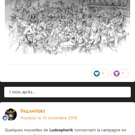
1
1
1 mois après...
Pallantides
Posté(e)
le 10 novembre 2019
Quelques nouvelles de
Ludospherik
concernant la campagne en