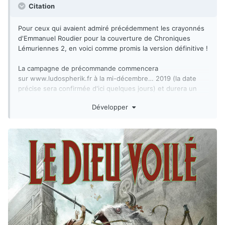
Citation
Pour ceux qui avaient admiré précédemment les crayonnés
d'Emmanuel Roudier pour la couverture de Chroniques
Lémuriennes 2, en voici comme promis la version définitive !
La campagne de précommande commencera
sur www.ludospherik.fr à la mi-décembre… 2019 (la date
précise sera confirmée d'ici quelques jours) et durera un
mois. L'impression du livre se fera vers la fin de la préco
Développer
(comme d'hab') pour que les expéditions puissent s'étaler
progressivement durant la 2e quinzaine de janvier (… 2020
! ).
Au programme : un supplément de 200 pages dont 150
consacrées à la campagne Le Dieu voilé, le quart restant
étant composé de nouvelles aides de jeu : la carrière
d'astrologue, les druides gris de Nemmereth, et la
description des cités de Satarla, d'Halakh et d'Urceb (avec
des plans doubles pages !).
A très vite.