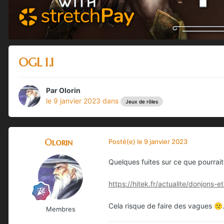
OGL 1.1
Par
Olorin
le 9 janvier 2023
dans
Jeux de rôles
Olorin
Posté(e)
le 9 janvier 2023
Quelques fuites sur ce que pourrait
https://hitek.fr/actualite/donjon
Cela risque de faire des vagues
🙁
Membres