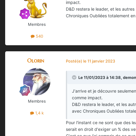
impact.
D&D restera le leader, et les autr
Chroniques Oubliées totalement en 
Membres
540
Olorin
Posté(e)
le 11 janvier 2023
Le 11/01/2023 à 14:38,
demon
J'arrive et je découvre seulemen
comme impact.
Membres
D&D restera le leader, et les au
avec Chroniques Oubliées totale
1,4 k
Pour l'instant ce ne sont que des le
serait en droit d'exiger un % des ven
C'est ce que j'ai compris de ce que 