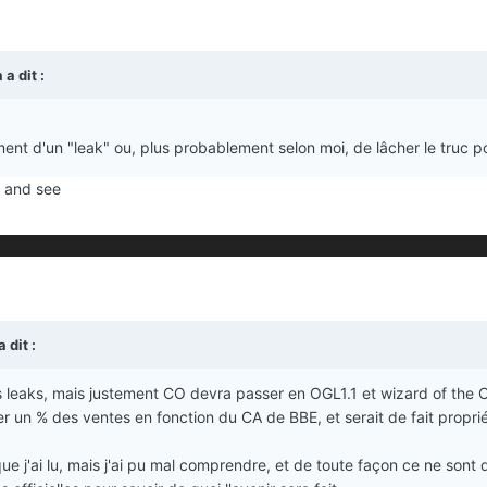
a
a dit :
ent d'un "leak" ou, plus probablement selon moi, de lâcher le truc pou
 and see
a dit :
s leaks, mais justement CO devra passer en OGL1.1 et wizard of the Co
iger un % des ventes en fonction du CA de BBE, et serait de fait propriét
ue j'ai lu, mais j'ai pu mal comprendre, et de toute façon ce ne sont 