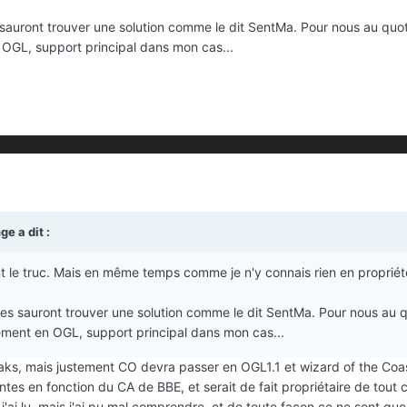
es sauront trouver une solution comme le dit SentMa. Pour nous au qu
OGL, support principal dans mon cas...
ge
a dit :
t le truc. Mais en même temps comme je n'y connais rien en propriété 
tres sauront trouver une solution comme le dit SentMa. Pour nous au 
ment en OGL, support principal dans mon cas...
aks, mais justement CO devra passer en OGL1.1 et wizard of the Coast a
tes en fonction du CA de BBE, et serait de fait propriétaire de tout ce 
j'ai lu, mais j'ai pu mal comprendre, et de toute façon ce ne sont que