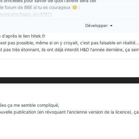
s officielles pour savoir de quoi l'avenir sera fait
r le forum de BBE si tu es courageux
:
😊
forums.php?topic_id=37611
Développer
d'après le lien hitek.fr
est pas possible, même si on y croyait, c'est pas faisable en réalité...
est pas très étonnant, ils ont déjà interdit H&D l'année dernière, ça se
ssées ça me semble compliqué,
ouvelle publication (en révoquant l'ancienne version de la licence), ç