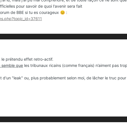
fficielles pour savoir de quoi l'avenir sera fait
e forum de BBE si tu es courageux
:
😊
ums.php?topic_id=37611
 le prétendu effet retro-actif.
e semble que
les tribunaux ricains (comme français) n’aiment pas trop
 d'un "leak" ou, plus probablement selon moi, de lâcher le truc pour v