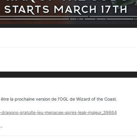
 être la prochaine version de l'OGL de Wizard of the Coast.
s-et-dragons-gratuite-jeu-menacee-apres-leak-majeur_39664
...