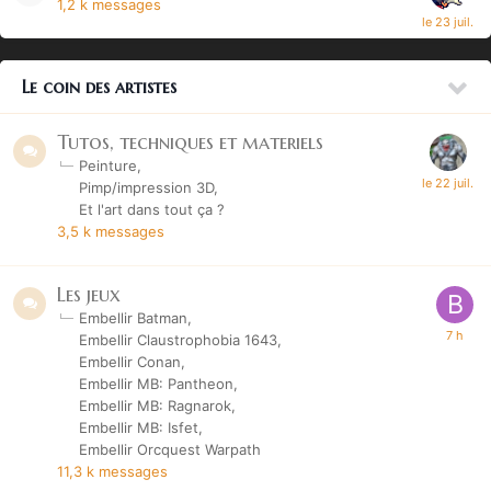
1,2 k
messages
Le coin des artistes
Tutos, techniques et materiels
Peinture
Pimp/impression 3D
Et l'art dans tout ça ?
3,5 k
messages
Les jeux
Embellir Batman
Embellir Claustrophobia 1643
Embellir Conan
Embellir MB: Pantheon
Embellir MB: Ragnarok
Embellir MB: Isfet
Embellir Orcquest Warpath
11,3 k
messages