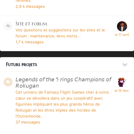
femmes.
2,9 k
messages
Site et forum
Vos questions et suggestions sur les sites et le
forum : maintenance, liens morts...
1,7 k
messages
Futurs projets
𝘓𝘦𝘨𝘦𝘯𝘥𝘴 𝘰𝘧 𝘵𝘩𝘦 5 𝘳𝘪𝘯𝘨𝘴 𝘊𝘩𝘢𝘮𝘱𝘪𝘰𝘯𝘴 𝘰𝘧
𝘙𝘰𝘬𝘶𝘨𝘢𝘯
Cet univers de
Fantasy Flight Games
cher à notre
cœur se dévoilera dans un jeu coopératif avec
figurines impliquant les plus grands héros de
Rokugan et les êtres impies des hordes de
l’Outremonde.
37
messages