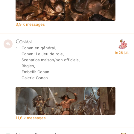
3,9 k
messages
Conan
Conan en général
Conan: Le Jeu de role
Scenarios maison/non officiels
Règles
Embellir Conan
Galerie Conan
11,6 k
messages