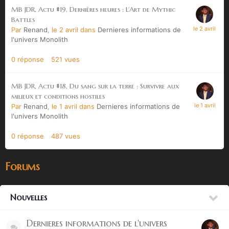
MB JDR, Actu #19, Dernières heures : L’Art de Mythic
Battles
Par
Renand
,
le 2 avril
dans
Dernieres informations de
l'univers Monolith
0
réponse
521
vues
MB JDR, Actu #18, Du sang sur la terre : Survivre aux
milieux et conditions hostiles
Par
Renand
,
le 1 avril
dans
Dernieres informations de
l'univers Monolith
0
réponse
487
vues
Forums
Nouvelles
Dernieres informations de l'univers