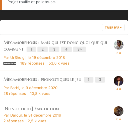
Projet rouille et pelleteuse.
TRIER PAR
Mecamorphosis : mais qui est donc quoi que qui
comment
1
2
3
4
8
Par
UrShulgi
,
le 19 décembre 2018
189
réponses
53,6 k
vues
Mecamorphosis : pronostiques le jeu
1
2
Par
Barbi
,
le 9 décembre 2020
28
réponses
10,8 k
vues
[Non-officiel] Fan-fiction
Par
Daroul
,
le 31 décembre 2019
2
réponses
2,5 k
vues