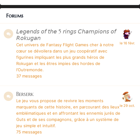
Forums
𝘓𝘦𝘨𝘦𝘯𝘥𝘴 𝘰𝘧 𝘵𝘩𝘦 5 𝘳𝘪𝘯𝘨𝘴 𝘊𝘩𝘢𝘮𝘱𝘪𝘰𝘯𝘴 𝘰𝘧
𝘙𝘰𝘬𝘶𝘨𝘢𝘯
Cet univers de
Fantasy Flight Games
cher à notre
cœur se dévoilera dans un jeu coopératif avec
figurines impliquant les plus grands héros de
Rokugan et les êtres impies des hordes de
l’Outremonde.
37
messages
Berserk
Le jeu vous propose de revivre les moments
marquants de cette histoire, en parcourant des lieux
emblématiques et en affrontant les ennemis jurés de
Guts et de ses compagnons, grâce à un système de
jeu simple et intuitif.
75
messages