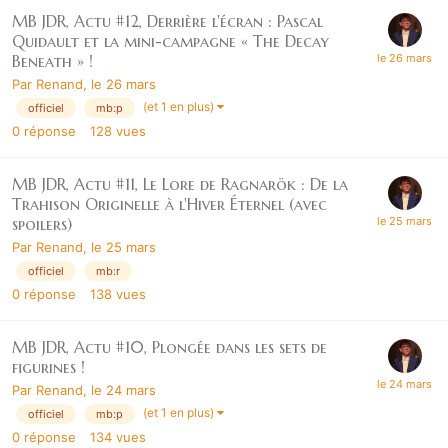
MB JDR, Actu #12, Derrière l'écran : Pascal
Quidault et la mini-campagne « The Decay
Beneath » !
Par
Renand
,
le 26 mars
(et 1 en plus)
officiel
mb:p
0
réponse
128
vues
MB JDR, Actu #11, Le Lore de Ragnarök : De la
Trahison Originelle à l'Hiver Éternel (avec
spoilers)
Par
Renand
,
le 25 mars
officiel
mb:r
0
réponse
138
vues
MB JDR, Actu #10, Plongée dans les sets de
figurines !
Par
Renand
,
le 24 mars
(et 1 en plus)
officiel
mb:p
0
réponse
134
vues