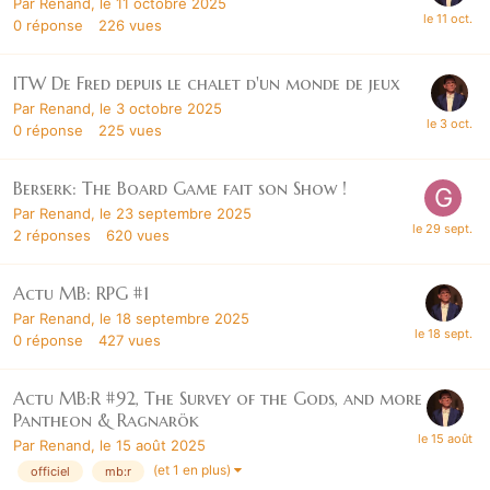
Par
Renand
,
le 11 octobre 2025
0
réponse
226
vues
ITW De Fred depuis le chalet d'un monde de jeux
Par
Renand
,
le 3 octobre 2025
0
réponse
225
vues
Berserk: The Board Game fait son Show !
Par
Renand
,
le 23 septembre 2025
2
réponses
620
vues
Actu MB: RPG #1
Par
Renand
,
le 18 septembre 2025
0
réponse
427
vues
Actu MB:R #92, The Survey of the Gods, and more
Pantheon & Ragnarök
Par
Renand
,
le 15 août 2025
(et 1 en plus)
officiel
mb:r