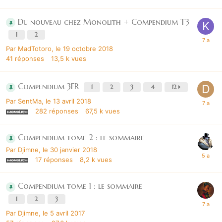
Du nouveau chez Monolith + Compendium T3
1
2
Par
MadTotoro
,
le 19 octobre 2018
41
réponses
13,5 k
vues
Compendium 3FR
1
2
3
4
12
Par
SentMa
,
le 13 avril 2018
282
réponses
67,5 k
vues
Compendium tome 2 : le sommaire
Par
Djimne
,
le 30 janvier 2018
17
réponses
8,2 k
vues
Compendium tome 1 : le sommaire
1
2
3
Par
Djimne
,
le 5 avril 2017