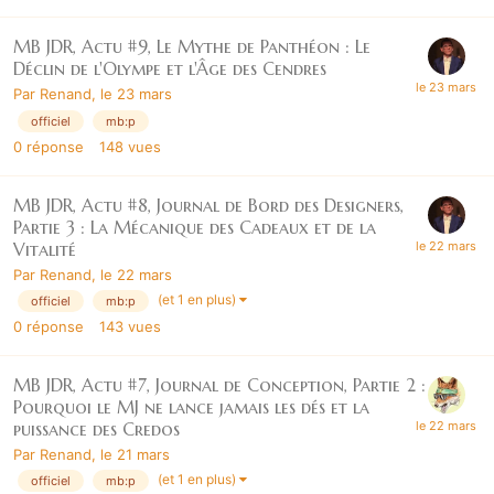
MB JDR, Actu #9, Le Mythe de Panthéon : Le
Déclin de l'Olympe et l'Âge des Cendres
Par
Renand
,
le 23 mars
officiel
mb:p
0
réponse
148
vues
MB JDR, Actu #8, Journal de Bord des Designers,
Partie 3 : La Mécanique des Cadeaux et de la
Vitalité
Par
Renand
,
le 22 mars
(et 1 en plus)
officiel
mb:p
0
réponse
143
vues
MB JDR, Actu #7, Journal de Conception, Partie 2 :
Pourquoi le MJ ne lance jamais les dés et la
puissance des Credos
Par
Renand
,
le 21 mars
(et 1 en plus)
officiel
mb:p