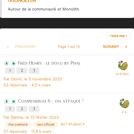
Monolith
Autour de la communauté et Monolith.
TRIER PAR
PRÉCÉDENT
Page 1 sur 15
SUIVANT
Fred Henry : le docu by Phal
1
2
3
Par
Olorin
,
le 5 novembre 2025
53
réponses
4,5 k
vues
Compendium 6 : on attaque !
1
2
3
Par
Djimne
,
le 13 février 2023
(et 1 en plus)
the overlord
non officiel
57
réponses
11,8 k
vues