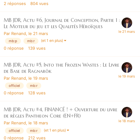
2
réponses
804
vues
MB JDR, Actu #6, Journal de Conception, Partie 1 :
Le Moteur du jeu et les Qualités Héroïques
Par
Renand
,
le 21 mars
(et 1 en plus)
mb:p
mb:r
0
réponse
139
vues
MB JDR, Actu #5, Into the Frozen Wastes : Le Livre
de Base de Ragnarök
Par
Renand
,
le 19 mars
officiel
mb:r
0
réponse
128
vues
MB JDR, Actu #4, FINANCÉ ! + Ouverture du livre
de règles Pantheon Core (EN+FR)
Par
Renand
,
le 18 mars
(et 1 en plus)
officiel
mb:r
0
réponse
212
vues