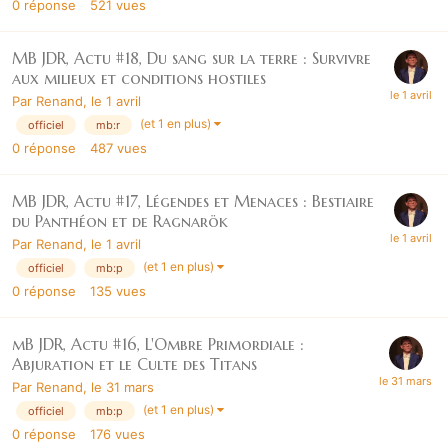
0
réponse
521
vues
MB JDR, Actu #18, Du sang sur la terre : Survivre
aux milieux et conditions hostiles
Par
Renand
,
le 1 avril
(et 1 en plus)
officiel
mb:r
0
réponse
487
vues
MB JDR, Actu #17, Légendes et Menaces : Bestiaire
du Panthéon et de Ragnarök
Par
Renand
,
le 1 avril
(et 1 en plus)
officiel
mb:p
0
réponse
135
vues
mB JDR, Actu #16, L'Ombre Primordiale :
Abjuration et le Culte des Titans
Par
Renand
,
le 31 mars
(et 1 en plus)
officiel
mb:p
0
réponse
176
vues