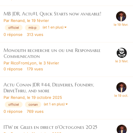
MB JDR, Actu#1, Quick Starts now available!
Par
Renand
,
le 19 février
(et 1 en plus)
officiel
mb:p
0
réponse
313
vues
Monolith recherche un ou une Responsable
Communication
Par
RicoFromLyon
,
le 3 février
0
réponse
179
vues
Actu Conan JDR #44, Deliveries, Foundry,
DriveThru, and more
Par
Renand
,
le 19 octobre 2025
(et 1 en plus)
officiel
conan
0
réponse
769
vues
ITW de Gilles en direct d'Octogones 2025