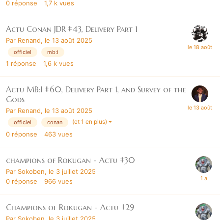
0
réponse
1,7 k
vues
Actu Conan JDR #43, Delivery Part 1
Par
Renand
,
le 13 août 2025
officiel
mb:i
1
réponse
1,6 k
vues
Actu MB:I #60, Delivery Part 1, and Survey of the
Gods
Par
Renand
,
le 13 août 2025
(et 1 en plus)
officiel
conan
0
réponse
463
vues
champions of Rokugan - Actu #30
Par
Sokoben
,
le 3 juillet 2025
0
réponse
966
vues
Champions of Rokugan - Actu #29
Par
Sokoben
,
le 3 juillet 2025