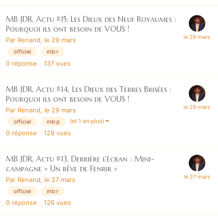
MB JDR, Actu #15, Les Dieux des Neuf Royaumes :
Pourquoi ils ont besoin de VOUS !
Par
Renand
,
le 29 mars
officiel
mb:r
0
réponse
137
vues
MB JDR, Actu #14, Les Dieux des Terres Brisées :
Pourquoi ils ont besoin de VOUS !
Par
Renand
,
le 29 mars
(et 1 en plus)
officiel
mb:p
0
réponse
129
vues
MB JDR, Actu #13, Derrière l'écran : Mini-
campagne « Un rêve de Fenrir »
Par
Renand
,
le 27 mars
officiel
mb:r
0
réponse
126
vues