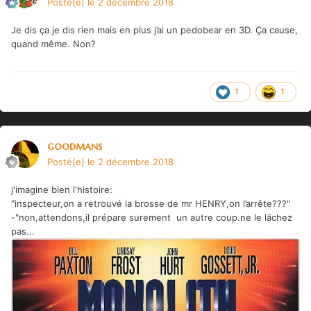
Posté(e)
le 2 décembre 2018
Je dis ça je dis rien mais en plus j’ai un pedobear en 3D. Ça cause,
quand même. Non?
1
1
goodmans
Posté(e)
le 2 décembre 2018
j'imagine bien l'histoire:
"inspecteur,on a retrouvé la brosse de mr HENRY,on l’arrête???"
-"non,attendons,il prépare surement un autre coup.ne le lâchez
pas...