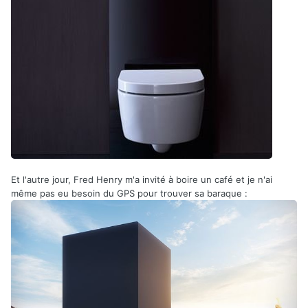
Et l'autre jour, Fred Henry m'a invité à boire un café et je n'ai
même pas eu besoin du GPS pour trouver sa baraque
: