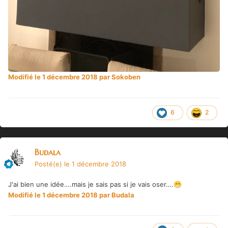
Modifié
le 1 décembre 2018
par Sokoben
6
2
Budala
Posté(e)
le 1 décembre 2018
J'ai bien une idée….mais je sais pas si je vais oser….
😁
Modifié
le 1 décembre 2018
par Budala