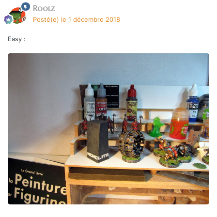
Roolz
Posté(e)
le 1 décembre 2018
Easy
: