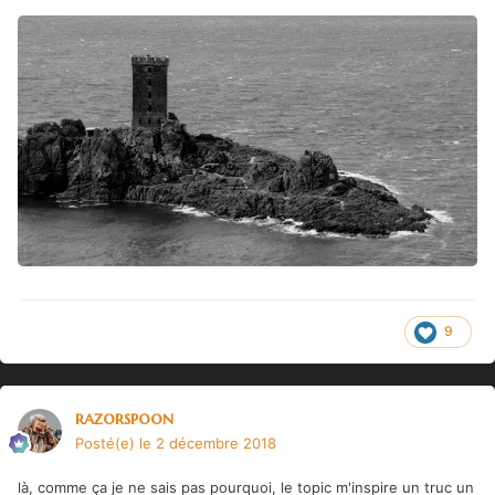
9
razorspoon
Posté(e)
le 2 décembre 2018
là, comme ça je ne sais pas pourquoi, le topic m'inspire un truc un