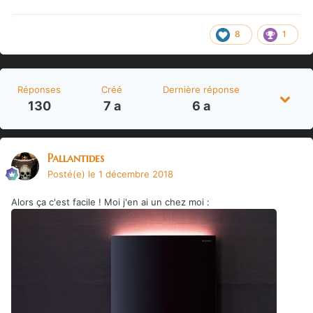
8
1
Réponses
Créé
Dernière réponse
130
7 a
6 a
Pallantides
Posté(e)
le 1 décembre 2018
Alors ça c'est facile ! Moi j'en ai un chez moi
: