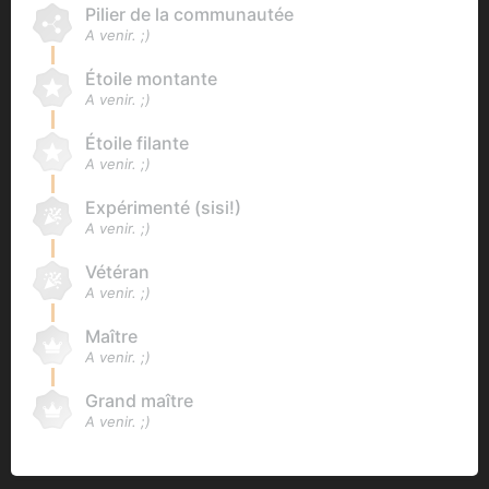
Pilier de la communautée
A venir. ;)
Étoile montante
A venir. ;)
Étoile filante
A venir. ;)
Expérimenté (sisi!)
A venir. ;)
Vétéran
A venir. ;)
Maître
A venir. ;)
Grand maître
A venir. ;)