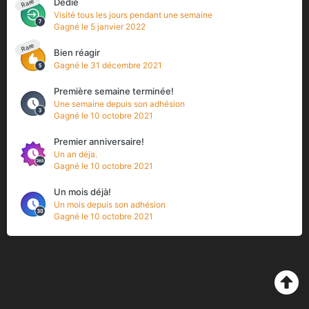
Dédié
Rare
Visité tous les jours pendant une semaine
Gagné
le 5 janvier 2022
Rare
Bien réagir
Gagné
le 31 décembre 2021
Première semaine terminée!
Une semaine depuis son adhésion
Gagné
le 10 octobre 2021
Premier anniversaire!
Un an déja.
Gagné
le 10 octobre 2021
Un mois déjà!
Un mois depuis son adhésion
Gagné
le 10 octobre 2021