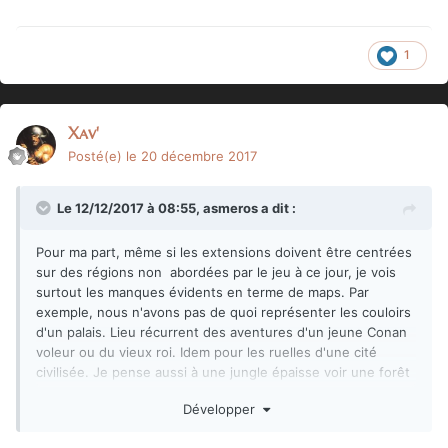
1
Xav'
Posté(e)
le 20 décembre 2017
Le 12/12/2017 à 08:55,
asmeros
a dit :
Pour ma part, même si les extensions doivent être centrées
sur des régions non abordées par le jeu à ce jour, je vois
surtout les manques évidents en terme de maps. Par
exemple, nous n'avons pas de quoi représenter les couloirs
d'un palais. Lieu récurrent des aventures d'un jeune Conan
voleur ou du vieux roi. Idem pour les ruelles d'une cité
civilisée. Je pense aussi à une jungle épaisse voir une forêt
exotique débouchant sur une plage pour des aventures de
Développer
flibustiers (compatible avec la map des bateaux). Le temple
oublié, mangé par la végétation est aussi un must. Voili