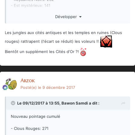
- Est mystérieux: 141
- Royaumes Hyboriens: 140
Développer
- Pirates: 114
- Pictes: 85
- Hyperborée: 70
Les jungles aux cités antiques et les temples en ruines (Clous
rouges) rattrapent (l'écart se réduit) les voleurs !!
Classement identiques.
Bientôt un supplément les Cités d'Or ?!
Arzok
Posté(e)
le 9 décembre 2017
Le 09/12/2017 à 13:55,
Bawon Samdi
a dit :
Nouveau pointage cumulé
- Clous Rouges: 271