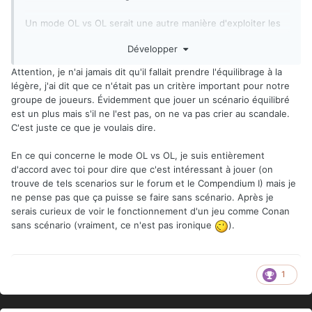
Un mode OL vs OL serait une autre manière d'exploiter les
possibilités offertes par les figurines et les cartes, ainsi que
Développer
le monde de Conan où les escarmouches sont aussi
monnaie courante.
Attention, je n'ai jamais dit qu'il fallait prendre l'équilibrage à la
légère, j'ai dit que ce n'était pas un critère important pour notre
groupe de joueurs. Évidemment que jouer un scénario équilibré
est un plus mais s'il ne l'est pas, on ne va pas crier au scandale.
C'est juste ce que je voulais dire.
En ce qui concerne le mode OL vs OL, je suis entièrement
d'accord avec toi pour dire que c'est intéressant à jouer (on
trouve de tels scenarios sur le forum et le Compendium I) mais je
ne pense pas que ça puisse se faire sans scénario. Après je
serais curieux de voir le fonctionnement d'un jeu comme Conan
sans scénario (vraiment, ce n'est pas ironique
).
1