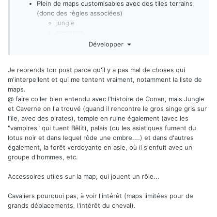
Plein de maps customisables avec des tiles terrains
(donc des règles associées)
jungle
cavernes
temple en ruine
Développer
palais
une cité vue des ruelles d'une ville médiévale
Je reprends ton post parce qu'il y a pas mal de choses qui
forêt verdoyante
m'interpellent et qui me tentent vraiment, notamment la liste de
une cité vue des égouts
maps.
une cité vue des toits
@ faire coller bien entendu avec l'histoire de Conan, mais Jungle
plaine
et Caverne on l'a trouvé (quand il rencontre le gros singe gris sur
[...]
l'île, avec des pirates), temple en ruine également (avec les
"vampires" qui tuent Bêlit), palais (ou les asiatiques fument du
lotus noir et dans lequel rôde une ombre....) et dans d'autres
également, la forêt verdoyante en asie, où il s'enfuit avec un
groupe d'hommes, etc.
Accessoires utiles sur la map, qui jouent un rôle...
Cavaliers pourquoi pas, à voir l'intérêt (maps limitées pour de
grands déplacements, l'intérêt du cheval).