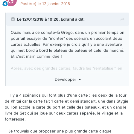
Posté(e)
le 12 janvier 2018
Le 12/01/2018 à 10:26,
Edrahil
a dit :
Ouais mais à ce compte-là Grego, dans un premier temps on
pourrait essayer de "monter" des scénars en accolant deux
cartes actuelles. Par exemple je crois qu'il y a une aventure
qui met bord à bord le plateau du bateau et celui du marché.
Et c'est malin comme idée !
Après, avec des grandes cartes, faudra les "rentabiliser" en
terme d'aventures jouées dessus... Attention, comme ça j'ai
Développer
l'air rétif à ton idée, mais non en fait, elle me plait
.
Il y a 4 scénarios qui font plus d'une carte : les deux de la tour
de Khitai car la carte fait 1 carte et demi standart, une dans Stygie
où l'on accole la carte du port et celle des bateaux, et un dans le
livre de Set qui se joue sur deux cartes séparée, le village et la
forteresse.
Je trouvais que proposer une plus grande carte claque