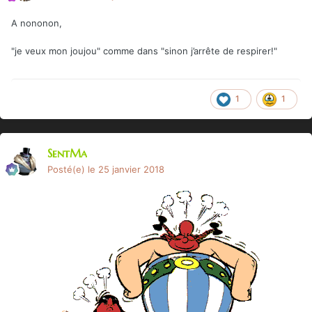
A nononon,
"je veux mon joujou" comme dans "sinon j’arrête de respirer!"
1
1
SentMa
Posté(e)
le 25 janvier 2018