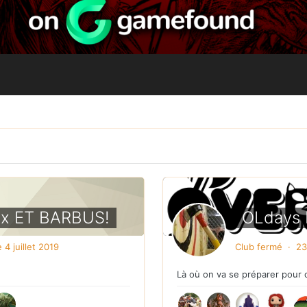
ux ET BARBUS!
OLdays I
e 4 juillet 2019
Club fermé · 23
Là où on va se préparer pour 