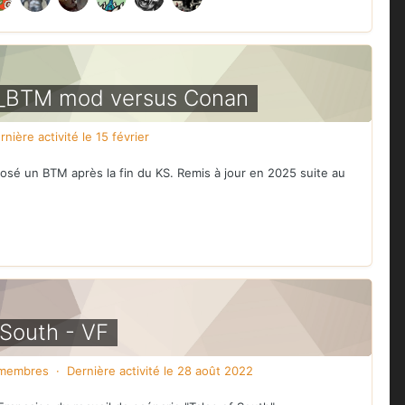
_BTM mod versus Conan
rnière activité
le 15 février
posé un BTM après la fin du KS. Remis à jour en 2025 suite au
 South - VF
membres · Dernière activité
le 28 août 2022