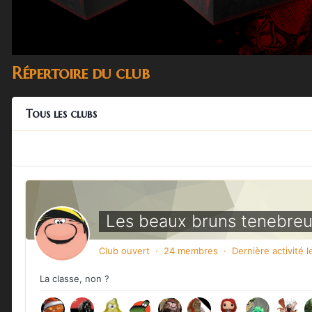
Répertoire du club
Tous les clubs
Les beaux bruns tenebre
Club ouvert · 24 membres · Dernière activité
l
La classe, non ?