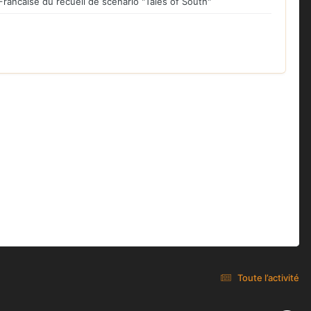
Francaise du recueil de scénario "Tales of South"
Toute l’activité