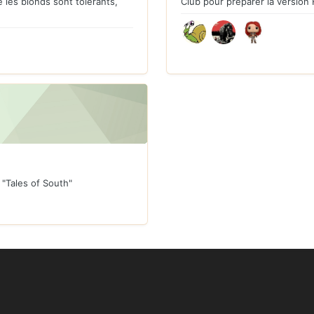
 les blonds sont tolérants,
Club pour préparer la version 
 "Tales of South"