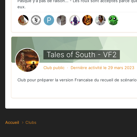
Pasque y'a pas de raison... - Les roux sont acceptés parce que
eux.
Tales of South - VF2
Club public · Dernière activité
le 29 mars 2023
Club pour préparer la version Francaise du recueil de scénario
Accueil
Clubs