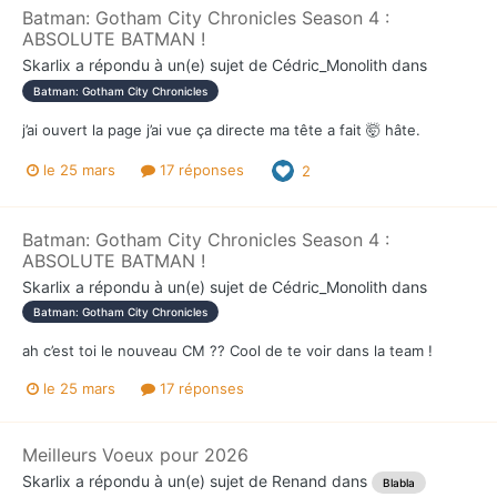
Batman: Gotham City Chronicles Season 4 :
ABSOLUTE BATMAN !
Skarlix
a répondu à un(e) sujet de
Cédric_Monolith
dans
Batman: Gotham City Chronicles
j’ai ouvert la page j’ai vue ça directe ma tête a fait 🤯 hâte.
le 25 mars
17 réponses
2
Batman: Gotham City Chronicles Season 4 :
ABSOLUTE BATMAN !
Skarlix
a répondu à un(e) sujet de
Cédric_Monolith
dans
Batman: Gotham City Chronicles
ah c’est toi le nouveau CM ?? Cool de te voir dans la team !
le 25 mars
17 réponses
Meilleurs Voeux pour 2026
Skarlix
a répondu à un(e) sujet de
Renand
dans
Blabla