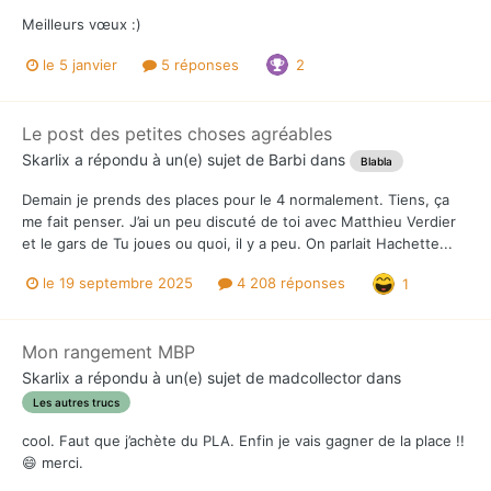
Meilleurs vœux :)
le 5 janvier
5 réponses
2
Le post des petites choses agréables
Skarlix
a répondu à un(e) sujet de
Barbi
dans
Blabla
Demain je prends des places pour le 4 normalement. Tiens, ça
me fait penser. J’ai un peu discuté de toi avec Matthieu Verdier
et le gars de Tu joues ou quoi, il y a peu. On parlait Hachette...
le 19 septembre 2025
4 208 réponses
1
Mon rangement MBP
Skarlix
a répondu à un(e) sujet de
madcollector
dans
Les autres trucs
cool. Faut que j’achète du PLA. Enfin je vais gagner de la place !!
😄 merci.