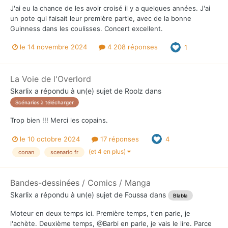
J'ai eu la chance de les avoir croisé il y a quelques années. J'ai
un pote qui faisait leur première partie, avec de la bonne
Guinness dans les coulisses. Concert excellent.
le 14 novembre 2024
4 208 réponses
1
La Voie de l'Overlord
Skarlix
a répondu à un(e) sujet de
Roolz
dans
Scénarios à télécharger
Trop bien !!! Merci les copains.
le 10 octobre 2024
17 réponses
4
(et 4 en plus)
conan
scenario fr
Bandes-dessinées / Comics / Manga
Skarlix
a répondu à un(e) sujet de
Foussa
dans
Blabla
Moteur en deux temps ici. Première temps, t'en parle, je
l'achète. Deuxième temps, @Barbi en parle, je vais le lire. Parce