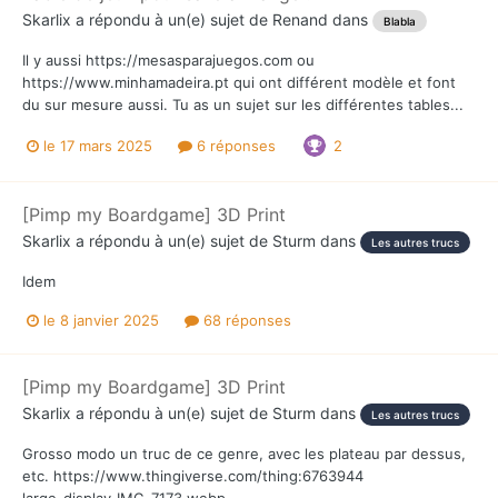
Skarlix
a répondu à un(e) sujet de
Renand
dans
Blabla
Il y aussi https://mesasparajuegos.com ou
https://www.minhamadeira.pt qui ont différent modèle et font
du sur mesure aussi. Tu as un sujet sur les différentes tables...
le 17 mars 2025
6 réponses
2
[Pimp my Boardgame] 3D Print
Skarlix
a répondu à un(e) sujet de
Sturm
dans
Les autres trucs
Idem
le 8 janvier 2025
68 réponses
[Pimp my Boardgame] 3D Print
Skarlix
a répondu à un(e) sujet de
Sturm
dans
Les autres trucs
Grosso modo un truc de ce genre, avec les plateau par dessus,
etc. https://www.thingiverse.com/thing:6763944
large_display_IMG_7173.webp