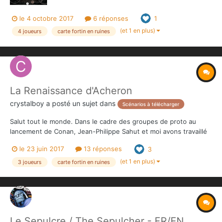
le 4 octobre 2017
6 réponses
1
(et 1 en plus)
4 joueurs
carte fortin en ruines
La Renaissance d'Acheron
crystalboy
a posté un sujet dans
Scénarios à télécharger
Salut tout le monde. Dans le cadre des groupes de proto au
lancement de Conan, Jean-Philippe Sahut et moi avons travaillé
sur une scénario dans la forteresse pour 2 joueurs + 1 OL. En
le 23 juin 2017
13 réponses
3
accord avec Monolith, nous sortons ce scénario de leur tiroir
pour vous le mettre à disposition. Nous...
(et 1 en plus)
3 joueurs
carte fortin en ruines
Le Sepulcre / The Sepulcher - FR/EN