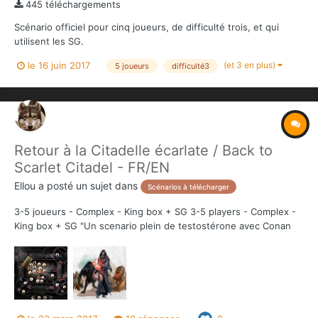
445 téléchargements
Scénario officiel pour cinq joueurs, de difficulté trois, et qui
utilisent les SG.
(et 3 en plus)
le 16 juin 2017
5 joueurs
difficulté3
Retour à la Citadelle écarlate / Back to
Scarlet Citadel - FR/EN
Ellou
a posté un sujet dans
Scénarios à télécharger
3-5 joueurs - Complex - King box + SG 3-5 players - Complex -
King box + SG "Un scenario plein de testostérone avec Conan
seigneur de guerre, Pallantides, Balthus et Kerim Shah qui vont
devoir affronter 5 monstres et un magicien totalisant plus de 50
PV. "...