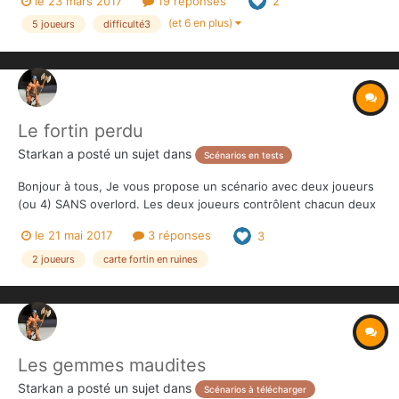
le 23 mars 2017
19 réponses
2
(et 6 en plus)
5 joueurs
difficulté3
Le fortin perdu
Starkan
a posté un sujet dans
Scénarios en tests
Bonjour à tous, Je vous propose un scénario avec deux joueurs
(ou 4) SANS overlord. Les deux joueurs contrôlent chacun deux
héros. C'est donc une partie 2 vs 2. Les deux équipes
le 21 mai 2017
3 réponses
3
s'affrontent dans un vieux fortin pour récupérer de fabuleuses
gemmes. L'originalité du sc...
2 joueurs
carte fortin en ruines
Les gemmes maudites
Starkan
a posté un sujet dans
Scénarios à télécharger