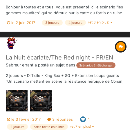
Bonjour à toutes et à tous, Vous est présenté ici le scénario "les
gemmes maudites" qui se déroule sur la carte du fortin en ruine.
J'avais laissé le scénario "le fortin perdu" en test... en voici donc
(et 3 en plus)
le 2 juin 2017
2 joueurs
4 joueurs
l'évolution suite aux parties effectuées et aux retours que j'ai
eus. Deux joueurs...
La Nuit écarlate/The Red night - FR/EN
Sabreur errant
a posté un sujet dans
Scénarios à télécharger
2 joueurs - Difficile - King Box + SG + Extension Loups géants
"Un scénario mettant en scène la résistance héroïque de Conan,
Balthus et d'une poignée de braves contre une horde de Pictes
menée par Zogar Sag". Télécharger : La Nuit écarlate.pdf Une
version C...
le 3 février 2017
3 réponses
1
(et 7 en plus)
2 joueurs
carte fortin en ruines