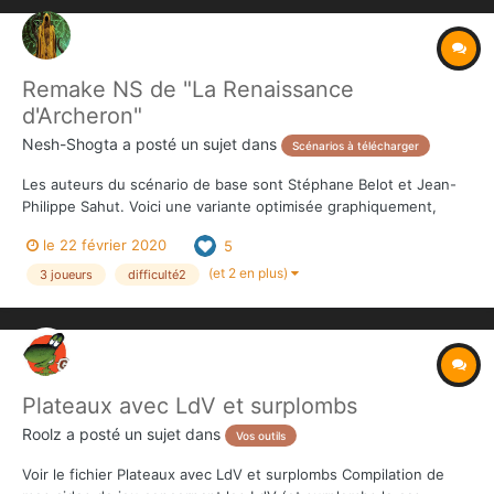
Remake NS de "La Renaissance
d'Archeron"
Nesh-Shogta
a posté un sujet dans
Scénarios à télécharger
Les auteurs du scénario de base sont Stéphane Belot et Jean-
Philippe Sahut. Voici une variante optimisée graphiquement,
allégée au niveau des règles spéciales, et incluant quelques
le 22 février 2020
5
ajustements susceptibles de lui procurer un surplus d'intensité.
Elle propose également aux Héros, un défi original sup...
(et 2 en plus)
3 joueurs
difficulté2
Plateaux avec LdV et surplombs
Roolz
a posté un sujet dans
Vos outils
Voir le fichier Plateaux avec LdV et surplombs Compilation de