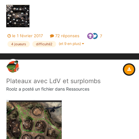
Box + SG + add-on Black Dragons "Une campagne composée de
trois scénarios. Elle met en scène Pallantides, Pelias et Taurus,
accompagnés de Dragons Noirs, qui vont ten...
le 1 février 2017
72 réponses
7
(et 9 en plus)
4 joueurs
difficulté2
Plateaux avec LdV et surplombs
Roolz
a posté un fichier dans
Ressources