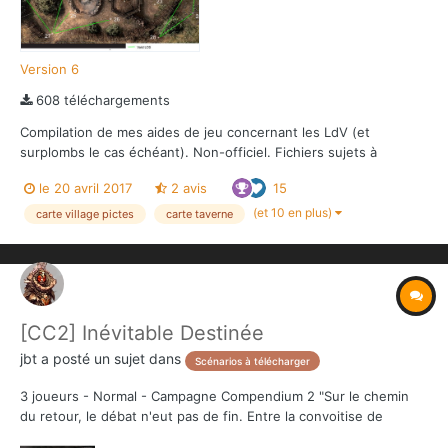
Version 6
608 téléchargements
Compilation de mes aides de jeu concernant les LdV (et
surplombs le cas échéant). Non-officiel. Fichiers sujets à
évolutions, suivre/souscrire est donc fortement recommandé.
le 20 avril 2017
2 avis
15
PS : Et lire le readme.txt, aussi. PPS : Lien vers l'appli Companion
Conan : https://the-overlord.com/Companion...
(et 10 en plus)
carte village pictes
carte taverne
[CC2] Inévitable Destinée
jbt
a posté un sujet dans
Scénarios à télécharger
3 joueurs - Normal - Campagne Compendium 2 "Sur le chemin
du retour, le débat n'eut pas de fin. Entre la convoitise de
Taurus, qui comptait bien tirer profit de cette quête en