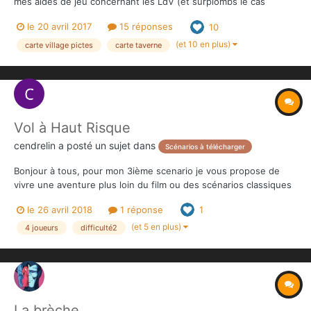
mes aides de jeu concernant les LdV (et surplombs le cas
échéant). Non-officiel. Fichiers sujets à évolutions,
le 20 avril 2017
15 réponses
10
suivre/souscrire est donc fortement recommandé. PS : Et lire le
readme.txt, aussi....
(et 10 en plus)
carte village pictes
carte taverne
Vol à Haut Risque
cendrelin
a posté un sujet dans
Scénarios à télécharger
Bonjour à tous, pour mon 3ième scenario je vous propose de
vivre une aventure plus loin du film ou des scénarios classiques
et bien plus proche des livres de R.E.Howard. ici vous
le 26 avril 2018
1 réponse
1
retrouverez un Conan encore jeune, voleur dans l'âme et plus
courageux que prudent. Le scénario demande...
(et 5 en plus)
4 joueurs
difficulté2
La brèche