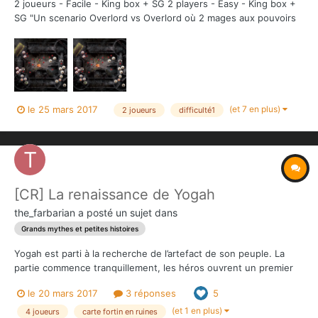
2 joueurs - Facile - King box + SG 2 players - Easy - King box +
SG "Un scenario Overlord vs Overlord où 2 mages aux pouvoirs
symétriques vont s'affronter" Télécharger : Un coeur à prendre
Pour plus de détails:...
(et 7 en plus)
le 25 mars 2017
2 joueurs
difficulté1
[CR] La renaissance de Yogah
the_farbarian
a posté un sujet dans
Grands mythes et petites histoires
Yogah est parti à la recherche de l’artefact de son peuple. La
partie commence tranquillement, les héros ouvrent un premier
coffre dans une des pièces de la court. Ils y trouvent un arc
le 20 mars 2017
3 réponses
5
Bossonien... L'overlord, intimidé par la taille de l'extraterrestre
campe sur ses positions. Tour s...
(et 1 en plus)
4 joueurs
carte fortin en ruines