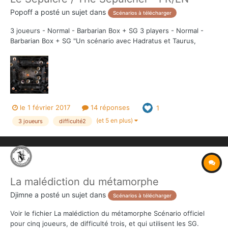
Popoff
a posté un sujet dans
Scénarios à télécharger
3 joueurs - Normal - Barbarian Box + SG 3 players - Normal -
Barbarian Box + SG "Un scénario avec Hadratus et Taurus,
lesquels tentent de piller un fortin gardé par des morts-vivants :
un "stop ou encore" et des surprises pour les héros !"
Télécharger Le_Sépulcre.pdf V...
le 1 février 2017
14 réponses
1
(et 5 en plus)
3 joueurs
difficulté2
La malédiction du métamorphe
Djimne
a posté un sujet dans
Scénarios à télécharger
Voir le fichier La malédiction du métamorphe Scénario officiel
pour cinq joueurs, de difficulté trois, et qui utilisent les SG.