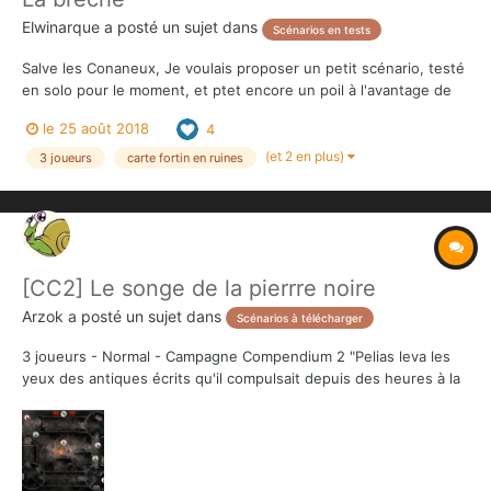
Elwinarque
a posté un sujet dans
Scénarios en tests
Salve les Conaneux, Je voulais proposer un petit scénario, testé
en solo pour le moment, et ptet encore un poil à l'avantage de
l'Overlord. Le thème : un dernier carré des héros pour sauver
le 25 août 2018
4
leur prince, alors que le fortin est menacé par des vagues de
soldats némédiens... Réa...
(et 2 en plus)
3 joueurs
carte fortin en ruines
[CC2] Le songe de la pierrre noire
Arzok
a posté un sujet dans
Scénarios à télécharger
3 joueurs - Normal - Campagne Compendium 2 "Pelias leva les
yeux des antiques écrits qu'il compulsait depuis des heures à la
lueur vacillante des chandelles de suif. Sa vue se brouillait de
fatigue… Malgré tous ses efforts à parcourir les rayonnages des
archives de la Grande Bibliot...