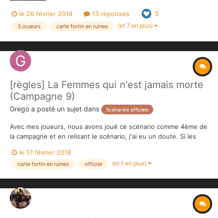
le 26 février 2018
13 réponses
3
(et 7 en plus)
3 joueurs
carte fortin en ruines
[règles] La Femmes qui n'est jamais morte
(Campagne 9)
Grego
a posté un sujet dans
Scénarios officiels
Avec mes joueurs, nous avons joué ce scénario comme 4ème de
la campagne et en relisant le scénario, j'ai eu un doute. Si les
héros sont vaincus, gardent-ils le matériel récupéré pendant le
le 17 février 2018
scénario ? La conclusion du scénario semble indiquer que non
(et 1 en plus)
carte fortin en ruines
officiel
mais nous avons joué à l'inverse.