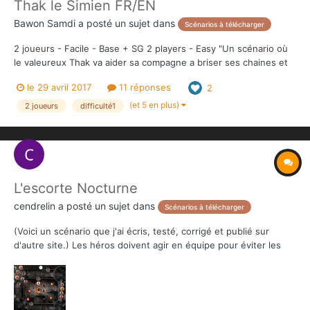
Thak le Simien FR/EN
Bawon Samdi
a posté un sujet dans
Scénarios à télécharger
2 joueurs - Facile - Base + SG 2 players - Easy "Un scénario où
le valeureux Thak va aider sa compagne a briser ses chaines et
châtier celui qui a osé s'en prendre à elle. " "The story of the
le 29 avril 2017
11 réponses
2
mighty Thak helping his dear apefriend to broke free and
punishing the one who captured...
(et 5 en plus)
2 joueurs
difficulté1
L'escorte Nocturne
cendrelin
a posté un sujet dans
Scénarios à télécharger
(Voici un scénario que j'ai écris, testé, corrigé et publié sur
d'autre site.) Les héros doivent agir en équipe pour éviter les
attaques de l'Overlord tout en protégeant un colis pas très
coopératif. Un scénario aux règles simples, evolutives et aux
rebondissements variés. Certaines...