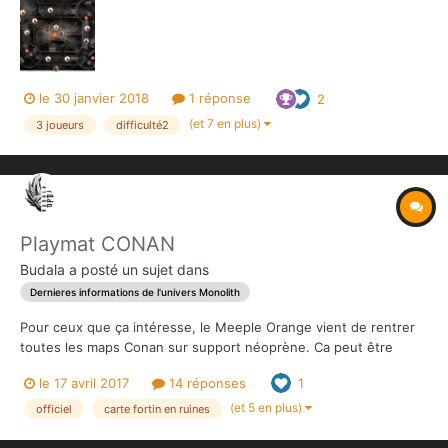
revendant la relique, et la curiosité de Pelias, qui souhaitait
explorer jusqu'au bout le mystère de cet...
le 30 janvier 2018
1 réponse
2
(et 7 en plus)
3 joueurs
difficulté2
Playmat CONAN
Budala
a posté un sujet dans
Dernieres informations de l'univers Monolith
Pour ceux que ça intéresse, le Meeple Orange vient de rentrer
toutes les maps Conan sur support néoprène. Ca peut être
intéressant pour ceux qui ont loupé le KS et donc les 2 maps
le 17 avril 2017
14 réponses
1
exclus présentes dans la King Box. C'est par ici que ça se passe
: http://www.philibertnet.com/fr/1344-playmat
(et 5 en plus)
officiel
carte fortin en ruines