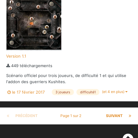
Version 1.1
449 téléchargements
Scénario officiel pour trois joueurs, de difficulté 1 et qui utilise
l'addon des guerriers Kushites.
(et 4 en plus)
le 17 février 2017
3 joueurs
difficulté1
PRÉCÉDENT
Page 1 sur 2
SUIVANT