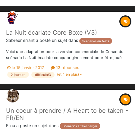
La Nuit écarlate Core Boxe (V3)
Sabreur errant
a posté un sujet dans
Scénarios en tests
Voici une adaptation pour la version commerciale de Conan du
scénario La Nuit écarlate conçu originellement pour être joué
avec la version KS de Conan. La Nuit écarlate version core boxe
le 15 janvier 2017
13 réponses
n'a pas été encore testée. Aussi, si le cœur vous en dit, je suis
(et 4 en plus)
2 joueurs
difficulté3
preneur de tous retours, commentaires...
Un coeur à prendre / A Heart to be taken -
FR/EN
Ellou
a posté un sujet dans
Scénarios à télécharger