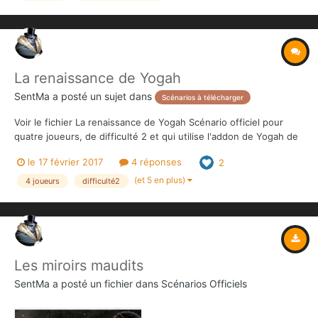
La renaissance de Yogah
SentMa
a posté un sujet dans
Scénarios à télécharger
Voir le fichier La renaissance de Yogah Scénario officiel pour
quatre joueurs, de difficulté 2 et qui utilise l'addon de Yogah de
Yag ET des guerriers Kushites. Contributeur SentMa Soumis...
le 17 février 2017
4 réponses
2
(et 5 en plus)
4 joueurs
difficulté2
Les miroirs maudits
SentMa
a posté un fichier dans
Scénarios Officiels