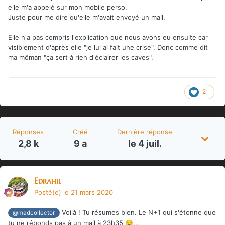
elle m'a appelé sur mon mobile perso.
Juste pour me dire qu'elle m'avait envoyé un mail.
Elle n'a pas compris l'explication que nous avons eu ensuite car
visiblement d'après elle "je lui ai fait une crise". Donc comme dit
ma môman "ça sert à rien d'éclairer les caves".
2
Réponses
Créé
Dernière réponse
2,8 k
9 a
le 4 juil.
Edrahil
Posté(e)
le 21 mars 2020
Voilà ! Tu résumes bien. Le N+1 qui s'étonne que
@madcollector
tu ne réponds pas à un mail à 23h35
...
😒