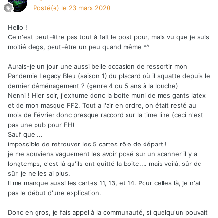
Posté(e)
le 23 mars 2020
Hello !
Ce n'est peut-être pas tout à fait le post pour, mais vu que je suis
moitié degs, peut-être un peu quand même ^^
Aurais-je un jour une aussi belle occasion de ressortir mon
Pandemie Legacy Bleu (saison 1) du placard où il squatte depuis le
dernier déménagement ? (genre 4 ou 5 ans à la louche)
Nenni ! Hier soir, j'exhume donc la boite muni de mes gants latex
et de mon masque FF2. Tout a l'air en ordre, on était resté au
mois de Février donc presque raccord sur la time line (ceci n'est
pas une pub pour FH)
Sauf que ...
impossible de retrouver les 5 cartes rôle de départ !
je me souviens vaguement les avoir posé sur un scanner il y a
longtemps, c'est là qu'ils ont quitté la boite.... mais voilà, sûr de
sûr, je ne les ai plus.
Il me manque aussi les cartes 11, 13, et 14. Pour celles là, je n'ai
pas le début d'une explication.
Donc en gros, je fais appel à la communauté, si quelqu'un pouvait