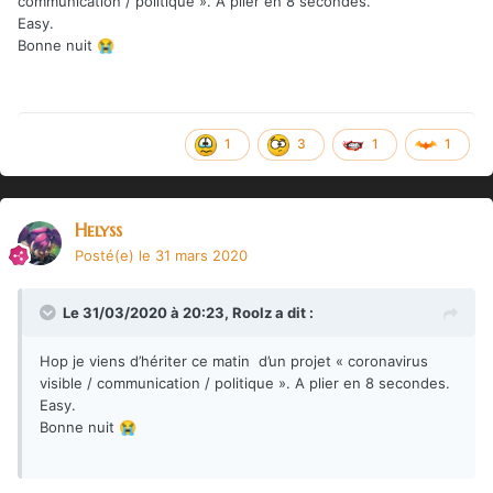
communication / politique ». A plier en 8 secondes.
Easy.
Bonne nuit
😭
1
3
1
1
Helyss
Posté(e)
le 31 mars 2020
Le 31/03/2020 à 20:23,
Roolz
a dit :
Hop je viens d’hériter ce matin d’un projet « coronavirus
visible / communication / politique ». A plier en 8 secondes.
Easy.
Bonne nuit
😭