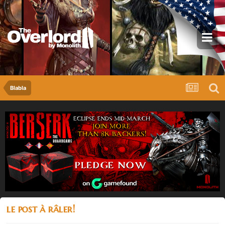
Blabla
le post à râler!