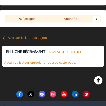
Partager
Abonnés
8
Aller sur la liste des sujets
EN LIGNE RÉCEMMENT
0 MEMBRE EST EN LIGNE
Aucun utilisateur enregistré regarde cette page.
Langue
Thème
Politique de confidentialité
Cookies