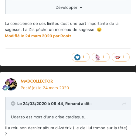
période où il faut éviter de se déplacer, on va se partager la
Développer
connexion du téléphone pour tous les accès au net et ça va
être l'occasion de se refaire pour la septième fois la
dvdthèque vu que la télé passe par la box.
La conscience de ses limites c’est une part importante de la
sagesse. La t’as pécho un morceau de sagesse.
😊
Bien joué champion.
Modifié
le 24 mars 2020
par Roolz
1
1
1
madcollector
Posté(e)
le 24 mars 2020
Le 24/03/2020 à 09:44,
Renand
a dit :
Uderzo est mort d'une crise cardiaque...
Il a relu son dernier album d'Astérix (Le ciel lui tombe sur la tête)
?