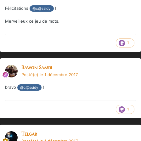
Félicitations
!
@c@ssidy
Merveilleux ce jeu de mots.
1
Bawon Samdi
Posté(e)
le 1 décembre 2017
bravo
!
@c@ssidy
1
Telgar
Posté(e)
le 1 décembre 2017