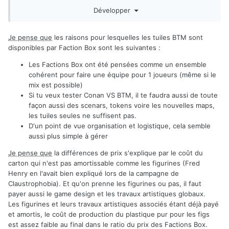
avec vu le faible écart.
Développer
Chaque fois que je vois quelque chose apparaitre j'ai juste
l'impression que Fred veut prouver qu'il a raison, le
Je pense que
les raisons pour lesquelles les tuiles BTM sont
problème c'est qu'au lieu de satisfaire ça exacerbe
disponibles par Faction Box sont les suivantes
:
l'énervement d'une partie des anciens clients de Monolith
Les Factions Box ont été pensées comme un ensemble
cohérent pour faire une équipe pour 1 joueurs (même si le
mix est possible)
Si tu veux tester Conan VS BTM, il te faudra aussi de toute
façon aussi des scenars, tokens voire les nouvelles maps,
les tuiles seules ne suffisent pas.
D'un point de vue organisation et logistique, cela semble
aussi plus simple à gérer
Je pense que
la différences de prix s'explique par le coût du
carton qui n'est pas amortissable comme les figurines (Fred
Henry en l'avait bien expliqué lors de la campagne de
Claustrophobia). Et qu'on prenne les figurines ou pas, il faut
payer aussi le game design et les travaux artistiques globaux.
Les figurines et leurs travaux artistiques associés étant déjà payé
et amortis, le coût de production du plastique pur pour les figs
est assez faible au final dans le ratio du prix des Factions Box.