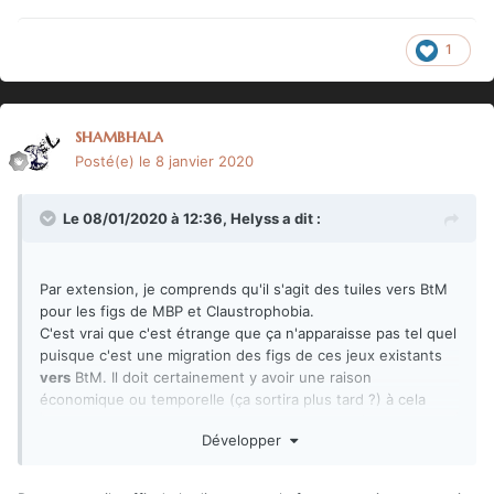
1
shambhala
Posté(e)
le 8 janvier 2020
Le 08/01/2020 à 12:36,
Helyss
a dit :
Par extension, je comprends qu'il s'agit des tuiles vers BtM
pour les figs de MBP et Claustrophobia.
C'est vrai que c'est étrange que ça n'apparaisse pas tel quel
puisque c'est une migration des figs de ces jeux existants
vers
BtM. Il doit certainement y avoir une raison
économique ou temporelle (ça sortira plus tard ?) à cela
mais je ne crois pas que l'on ai eu de réponse à ce sujet.
Développer
Je vois bien un truc genre : " si on les sort maintenant, ça
empêchera de faire une offre cohérente et globale au
prochain KS." Avec le même dawa qu'ici.