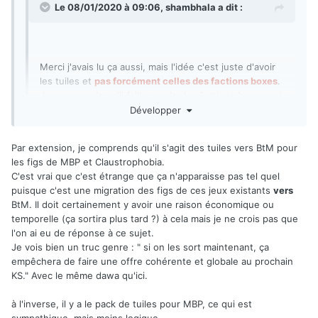
Le 08/01/2020 à 09:06,
shambhala
a dit :
Merci j'avais lu ça aussi, mais l'idée c'est juste d'avoir
les tuiles et
pas forcément celles des factions boxes
.
Je comprends qu'il faille vendre les factions boxes qui
ont nécessité bcp de travail pour financer le KS et la
Développer
suite et je ne conteste pas ça
, là où je trouve le choix
discutable c'est d'étendre ça à tous les produits de la
Par extension, je comprends qu'il s'agit des tuiles vers BtM pour
Développer
gamme.
les figs de MBP et Claustrophobia.
En plus l'offre est faite juste pour que tu achètes les
A quoi servent juste les tuiles ? La majeure partie des
C'est vrai que c'est étrange que ça n'apparaisse pas tel quel
figs avec vu le faible
demandes c est d avoir ce qui est fournie à 32 euros : tout
puisque c'est une migration des figs de ces jeux existants
vers
sauf les figs.
BtM. Il doit certainement y avoir une raison économique ou
temporelle (ça sortira plus tard ?) à cela mais je ne crois pas que
l'on ai eu de réponse à ce sujet.
Je vois bien un truc genre : " si on les sort maintenant, ça
empêchera de faire une offre cohérente et globale au prochain
KS." Avec le même dawa qu'ici.
à l'inverse, il y a le pack de tuiles pour MBP, ce qui est