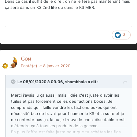
Dans ce cas il suffit de le dire
:
on ne le fera pas maintenant mais
ça sera dans un KS 2nd life ou dans le KS MBR.
à l'inverse, il y a le pack de tuiles pour MBP, ce qui est
sympathique, mais moins logique.
ça ne remplace pas les extensions MBP avec les maps et
scénars, non plus, hein. c'est juste pour ceux qui veulent
ces figs.
3
Gon
Posté(e)
le 8 janvier 2020
Le 08/01/2020 à 09:06,
shambhala
a dit :
Merci j'avais lu ça aussi, mais l'idée c'est juste d'avoir les
tuiles et pas forcément celles des factions boxes. Je
comprends qu'il faille vendre les factions boxes qui ont
nécessité bcp de travail pour financer le KS et la suite et je
ne conteste pas ça, là où je trouve le choix discutable c'est
d'étendre ça à tous les produits de la gamme.
En plus l'offre est faite juste pour que tu achètes les figs