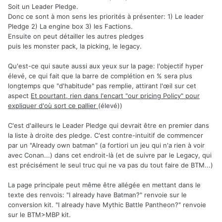
Soit un Leader Pledge.
Donc ce sont à mon sens les priorités à présenter: 1) Le leader
Pledge 2) La engine box 3) les Factions.
Ensuite on peut détailler les autres pledges
puis les monster pack, la picking, le legacy.
Qu'est-ce qui saute aussi aux yeux sur la page: l'objectif hyper
élevé, ce qui fait que la barre de complétion en % sera plus
longtemps que "d'habitude" pas remplie, attirant l'œil sur cet
aspect
Et pourtant, rien dans l'encart "our pricing Policy" pour
expliquer d'où sort ce pallier
(élevé))
C'est d'ailleurs le Leader Pledge qui devrait être en premier dans
la liste à droite des pledge. C'est contre-intuitif de commencer
par un "Already own batman" (a fortiori un jeu qui n'a rien à voir
avec Conan...) dans cet endroit-là (et de suivre par le Legacy, qui
est précisément le seul truc qui ne va pas du tout faire de BTM...)
La page principale peut même être allégée en mettant dans le
texte des renvois: "I already have Batman?" renvoie sur le
conversion kit. "I already have Mythic Battle Pantheon?" renvoie
sur le BTM>MBP kit.