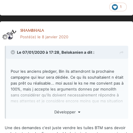
1
shambhala
Posté(e)
le 8 janvier 2020
Le 07/01/2020 à 17:28,
Belokanien
a dit :
Pour les anciens pledger, Bin ils attendront la prochaine
campagne qui leur sera dédiée. Ce qu ils souhaitaient n était
pas prêt ou réalisable... moi aussi le ks ne me convient pas à
100%, mais j accepte les arguments donnes par monolith
sans considérer qu'ils doivent necessairement répondre à
mes attentes et je considère encore moins que ma situation
est majoritaire parce que j ai vu des gens qui disaient
Développer
comme moi.
Une des demandes c'est juste vendre les tuiles BTM sans devoir