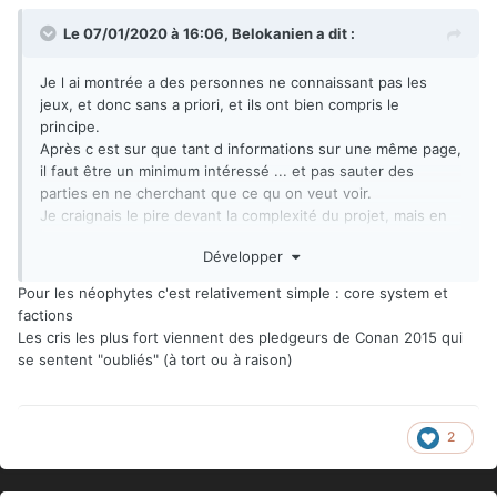
Le 07/01/2020 à 16:06,
Belokanien
a dit :
Je l ai montrée a des personnes ne connaissant pas les
jeux, et donc sans a priori, et ils ont bien compris le
principe.
Après c est sur que tant d informations sur une même page,
il faut être un minimum intéressé ... et pas sauter des
parties en ne cherchant que ce qu on veut voir.
Je craignais le pire devant la complexité du projet, mais en
fait ils s en sont bien sortis pour le moment
Développer
Pour les néophytes c'est relativement simple : core system et
factions
Les cris les plus fort viennent des pledgeurs de Conan 2015 qui
se sentent "oubliés" (à tort ou à raison)
2