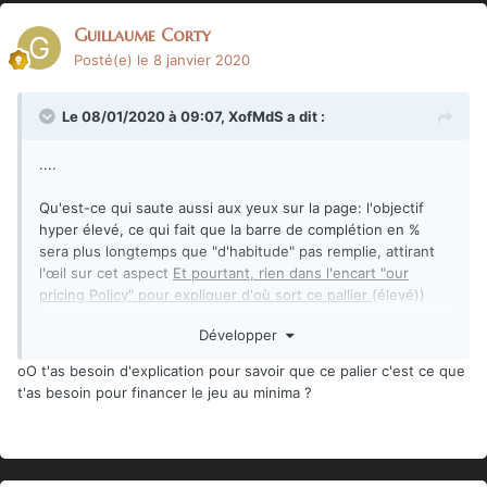
Guillaume Corty
Posté(e)
le 8 janvier 2020
Le 08/01/2020 à 09:07,
XofMdS
a dit :
....
Qu'est-ce qui saute aussi aux yeux sur la page: l'objectif
hyper élevé, ce qui fait que la barre de complétion en %
sera plus longtemps que "d'habitude" pas remplie, attirant
l'œil sur cet aspect
Et pourtant, rien dans l'encart "our
pricing Policy" pour expliquer d'où sort ce pallier
(élevé))
Développer
....
oO t'as besoin d'explication pour savoir que ce palier c'est ce que
t'as besoin pour financer le jeu au minima ?