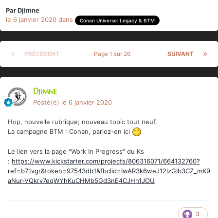
Par
Djimne
le 6 janvier 2020
dans
Conan Universe: Legacy & BTM
PRÉCÉDENT
Page 1 sur 26
SUIVANT
Djimne
Posté(e)
le 6 janvier 2020
Hop, nouvelle rubrique; nouveau topic tout neuf.
La campagne BTM : Conan, parlez-en ici
Le lien vers la page "Work In Progress" du Ks
:
https://www.kickstarter.com/projects/806316071/664132760?
ref=b71vgr&token=97543db1&fbclid=IwAR3k6weJ12lzGIb3CZ_mK9
aNur-VQkrv7eqWYhKuCHMb5Gd3nE4CJHh1JOU
3