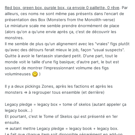
Red box, green box, purple box, ça envoie 0 paillette, 0 rêve
. Par
ailleurs, ces noms ne sont même pas présents dans l'encart de
présentation des Box (Monsters from the Monolith-verse)
Le miniature scale me semble prendre énormément de place
(alors qu'on a qu'une envie après ça, c'est de découvrir les
monstres.
Il me semble de plus qu'un alignement avec les "vraies" figs plutôt
qu'avec des détours ferait mieux le job, façon "usual suspects".
Quitte à avoir le fantassin standard petit. D'une part, tout le
monde voit le taille d'une fig basique; d'autre part, le but est
souvent de montrer l'impressionnant volmume des figs
volumineuses
)
Il y a deux pickings Zones, après les factions et après les
monsters => à regrouper tous ensemble (et derrière)
Legacy pledge = legacy box + tome of skelos (autant appeler ça
legacy book...)
Et pourtant, c'est le Tome of Skelos qui est présenté en 1er
ensuite.
=> autant mettre Legacy pledge = legacy book + legacy box.
Le fait que chaque item soit disponible séparément en add-on