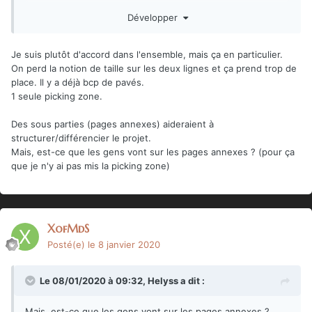
part, le but est souvent de montrer l'impressionnant
Développer
volmume des figs volumineuses
)
Il y a deux pickings Zones, après les factions et après les
Je suis plutôt d'accord dans l'ensemble, mais ça en particulier.
monsters => à regrouper tous ensemble (et derrière)
On perd la notion de taille sur les deux lignes et ça prend trop de
place. Il y a déjà bcp de pavés.
1 seule picking zone.
Des sous parties (pages annexes) aideraient à
structurer/différencier le projet.
Mais, est-ce que les gens vont sur les pages annexes ? (pour ça
que je n'y ai pas mis la picking zone)
XofMdS
Posté(e)
le 8 janvier 2020
Le 08/01/2020 à 09:32,
Helyss
a dit :
Mais, est-ce que les gens vont sur les pages annexes ?