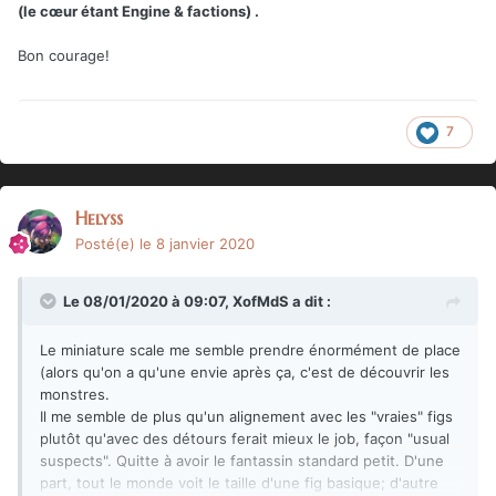
(le cœur étant Engine & factions) .
Bon courage!
7
Helyss
Posté(e)
le 8 janvier 2020
Le 08/01/2020 à 09:07,
XofMdS
a dit :
Le miniature scale me semble prendre énormément de place
(alors qu'on a qu'une envie après ça, c'est de découvrir les
monstres.
Il me semble de plus qu'un alignement avec les "vraies" figs
plutôt qu'avec des détours ferait mieux le job, façon "usual
suspects". Quitte à avoir le fantassin standard petit. D'une
part, tout le monde voit le taille d'une fig basique; d'autre