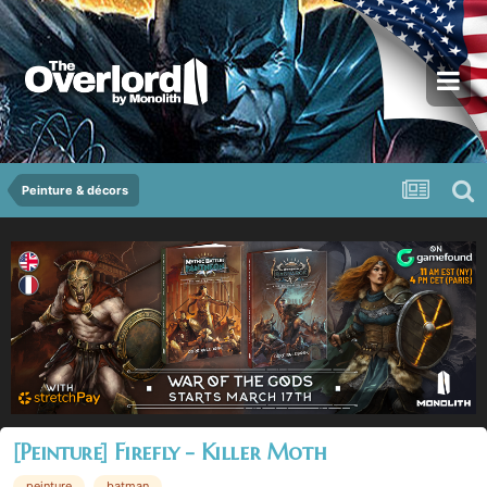
Peinture & décors
[Peinture] Firefly - Killer Moth
peinture
batman