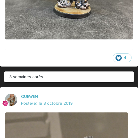
4
3 semaines après...
guewen
Posté(e)
le 8 octobre 2019