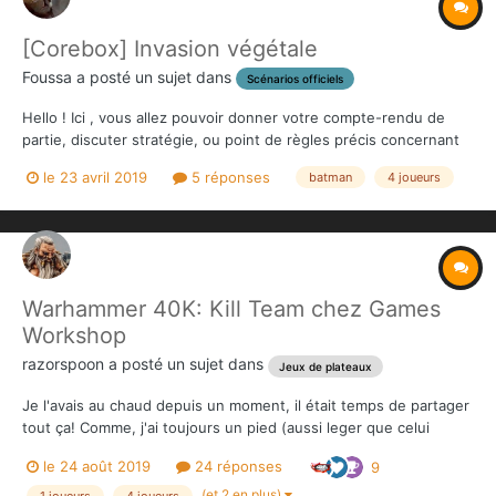
[Corebox] Invasion végétale
Foussa
a posté un sujet dans
Scénarios officiels
Hello ! Ici , vous allez pouvoir donner votre compte-rendu de
partie, discuter stratégie, ou point de règles précis concernant
ce scénario !
le 23 avril 2019
5 réponses
batman
4 joueurs
Warhammer 40K: Kill Team chez Games
Workshop
razorspoon
a posté un sujet dans
Jeux de plateaux
Je l'avais au chaud depuis un moment, il était temps de partager
tout ça! Comme, j'ai toujours un pied (aussi leger que celui
d'Achille, certes) dans le Sombre Millénaire, je vous présente
le 24 août 2019
24 réponses
9
mon épreuve du feu pour le jeu d'escarmouche Kill Team. c'est
un jeu pour 2 à 4 joueurs...
(et 2 en plus)
1 joueurs
4 joueurs