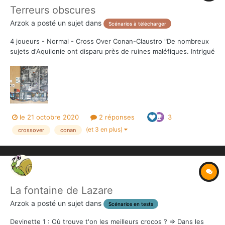
Terreurs obscures
Arzok
a posté un sujet dans
Scénarios à télécharger
4 joueurs - Normal - Cross Over Conan-Claustro "De nombreux
sujets d'Aquilonie ont disparu près de ruines maléfiques. Intrigué
et inquiet, le roi Conan se rend sur place pour enqueter. A l'aide
de son général, d'un voleur habile requis pour ses compétences
et ses...
le 21 octobre 2020
2 réponses
3
(et 3 en plus)
crossover
conan
La fontaine de Lazare
Arzok
a posté un sujet dans
Scénarios en tests
Devinette 1 : Où trouve t'on les meilleurs crocos ? => Dans les