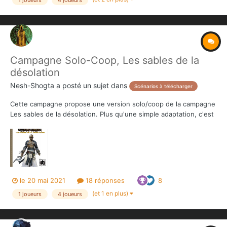
Campagne Solo-Coop, Les sables de la
désolation
Nesh-Shogta
a posté un sujet dans
Scénarios à télécharger
Cette campagne propose une version solo/coop de la campagne
Les sables de la désolation. Plus qu'une simple adaptation, c'est
une refonte complète de la mécanique des scénarios, tout en
allégeant l'aspect préparation (un nombre limité de cartes à
imprimer, et aucun nouveau plateau de jeu). Que Cro...
le 20 mai 2021
18 réponses
8
(et 1 en plus)
1 joueurs
4 joueurs