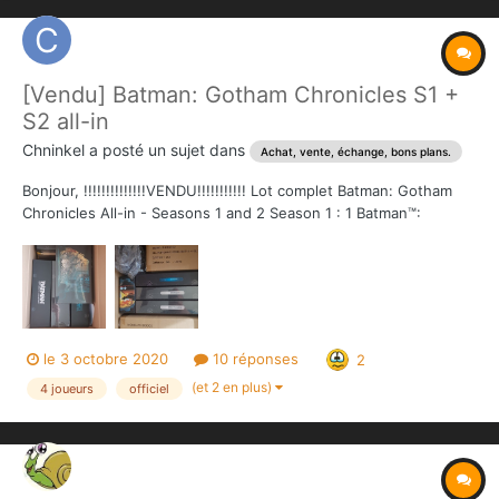
[Vendu] Batman: Gotham Chronicles S1 +
S2 all-in
Chninkel
a posté un sujet dans
Achat, vente, échange, bons plans.
Bonjour, !!!!!!!!!!!!!!VENDU!!!!!!!!!!! Lot complet Batman: Gotham
Chronicles All-in - Seasons 1 and 2 Season 1 : 1 Batman™:
Gotham City Chronicles and All Unlocked Stretch Goals 1 Heroes
Box 1 Villains Box 1 Wayne Manor expansion 1 Arkham Asylum
ex...
le 3 octobre 2020
10 réponses
2
(et 2 en plus)
4 joueurs
officiel