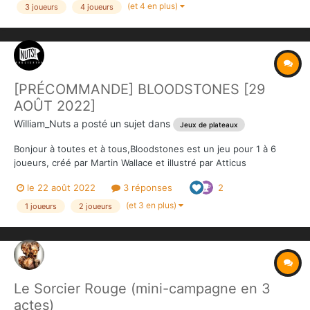
compétences regroupe l'ensemble des données officielles sur
(et 4 en plus)
3 joueurs
4 joueurs
l...
[PRÉCOMMANDE] BLOODSTONES [29
AOÛT 2022]
William_Nuts
a posté un sujet dans
Jeux de plateaux
Bonjour à toutes et à tous,Bloodstones est un jeu pour 1 à 6
joueurs, créé par Martin Wallace et illustré par Atticus
McNaughton et Leith Walton. Il s'agit d'un un wargame
le 22 août 2022
3 réponses
2
fantastique qui met en scène six races différentes. Chaque race
de Bloodstones possède son propre mélange d'unités d...
(et 3 en plus)
1 joueurs
2 joueurs
Le Sorcier Rouge (mini-campagne en 3
actes)