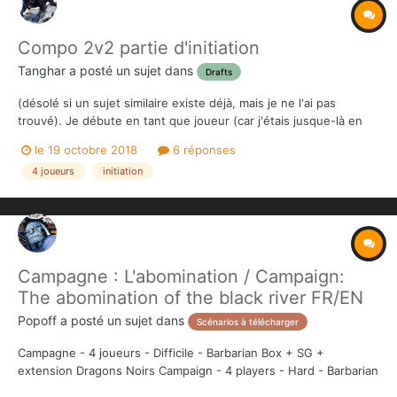
Compo 2v2 partie d'initiation
Tanghar
a posté un sujet dans
Drafts
(désolé si un sujet similaire existe déjà, mais je ne l'ai pas
trouvé). Je débute en tant que joueur (car j'étais jusque-là en
mode "peinture" ^^), et je vais bientôt organiser des parties
le 19 octobre 2018
6 réponses
d'initiation pour des amis en 2v2. Afin d'accélérer la mise en
4 joueurs
initiation
place, et comme les joueurs ne con...
Campagne : L'abomination / Campaign:
The abomination of the black river FR/EN
Popoff
a posté un sujet dans
Scénarios à télécharger
Campagne - 4 joueurs - Difficile - Barbarian Box + SG +
extension Dragons Noirs Campaign - 4 players - Hard - Barbarian
Box + SG + add-on Black Dragons "Une campagne composée de