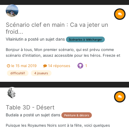
Scénario clef en main : Ca va jeter un
froid...
Vilainlutin
a posté un sujet dans
Scénarios à télécharger
Bonjour à tous, Mon premier scénario, qui est prévu comme
scénario d'initiation, assez accessible pour les héros. Freeze et
Harley Quinn arriveront-ils a leurs fins ? il y a un rapport de
le 15 mai 2019
14 réponses
1
mission détaillé pour vous aider à bien voir comment ça
fonctionne....
difficulté1
4 joueurs
Table 3D - Désert
Budala
a posté un sujet dans
Peinture & décors
Puisque les Royaumes Noirs sont à la fête, voici quelques