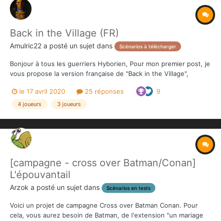
Back in the Village (FR)
Amulric22
a posté un sujet dans
Scénarios à télécharger
Bonjour à tous les guerriers Hyborien, Pour mon premier post, je
vous propose la version française de "Back in the Village",
scénario écrit par Dan Mauric et traduit par mes soins. je l'ai
le 17 avril 2020
25 réponses
9
naturellement intituler "Retour au village". 😉 Je suis ouvert à
toutes modifications....
4 joueurs
3 joueurs
[campagne - cross over Batman/Conan]
L'épouvantail
Arzok
a posté un sujet dans
Scénarios en tests
Voici un projet de campagne Cross over Batman Conan. Pour
cela, vous aurez besoin de Batman, de l'extension "un mariage