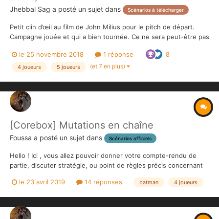
Jhebbal Sag
a posté un sujet dans
Scénarios à télécharger
Petit clin d’œil au film de John Milius pour le pitch de départ.
Campagne jouée et qui a bien tournée. Ce ne sera peut-être pas
parfait mais globalement j'en suis satisfait. N'hésitez pas à faire
le 25 novembre 2018
1 réponse
8
remonter d'éventuels soucis ou incompréhensions. Pêle-mêle:
du Thak, du Tigre, un sorcier Ku...
(et 7 en plus)
4 joueurs
5 joueurs
[Corebox] Mutations en chaîne
Foussa
a posté un sujet dans
Scénarios officiels
Hello ! Ici , vous allez pouvoir donner votre compte-rendu de
partie, discuter stratégie, ou point de règles précis concernant
ce scénario !
le 23 avril 2019
14 réponses
batman
4 joueurs