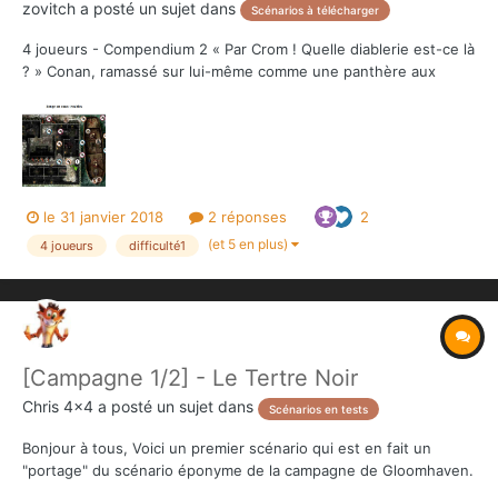
zovitch
a posté un sujet dans
Scénarios à télécharger
4 joueurs - Compendium 2 « Par Crom ! Quelle diablerie est-ce là
? » Conan, ramassé sur lui-même comme une panthère aux
abois, longe l’enceinte de For t Tuscelan. Si ses sens
fonctionnent par faitement, sa mémoire semble lui échapper,
comme empêtrée dans une brume ar tificielle. Restan...
le 31 janvier 2018
2 réponses
2
(et 5 en plus)
4 joueurs
difficulté1
[Campagne 1/2] - Le Tertre Noir
Chris 4x4
a posté un sujet dans
Scénarios en tests
Bonjour à tous, Voici un premier scénario qui est en fait un
"portage" du scénario éponyme de la campagne de Gloomhaven.
L'histoire a été quelque peu retravaillée (j'espère dans le bon