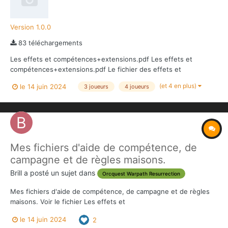
Version 1.0.0
83 téléchargements
Les effets et compétences+extensions.pdf Les effets et
compétences+extensions.pdf Le fichier des effets et
compétences regroupe l'ensemble des données officielles sur
(et 4 en plus)
le 14 juin 2024
3 joueurs
4 joueurs
les différents effets et compétences du jeu. Les effets et
compétences+extensions.pdf
Mes fichiers d'aide de compétence, de
campagne et de règles maisons.
Brill
a posté un sujet dans
Orcquest Warpath Resurrection
Mes fichiers d'aide de compétence, de campagne et de règles
maisons. Voir le fichier Les effets et
compétences+extensions.pdf Les effets et
le 14 juin 2024
2
compétences+extensions.pdf Le fichier des effets et