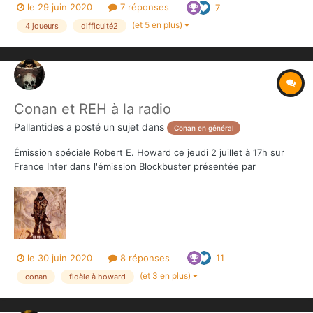
le 29 juin 2020
7 réponses
7
sens) pour l'ancrer dans l'univers Conan et donner plus de
latitude aux Héros Le fichier "L...
(et 5 en plus)
4 joueurs
difficulté2
Conan et REH à la radio
Pallantides
a posté un sujet dans
Conan en général
Émission spéciale Robert E. Howard ce jeudi 2 juillet à 17h sur
France Inter dans l'émission Blockbuster présentée par
Frederick Sigrist Ce sera en direct, avec quatre invités: Virginie
Augustin, @Xavier Fournier, @Patrice Louinet (depuis les States)
et moi-même. On y parlera de REH, mai...
le 30 juin 2020
8 réponses
11
(et 3 en plus)
conan
fidèle à howard