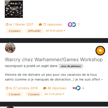
trois scénarios. Elle met en scène Pallantides, Pelias et Taurus,
accompagnés de Dragons Noirs, qui vont ten...
le 1 février 2017
72 réponses
7
(et 9 en plus)
4 joueurs
difficulté2
Warcry chez Warhammer/Games Workshop
razorspoon
a posté un sujet dans
Jeux de plateaux
Histoire de me distraire un peu pour ces vacances de la tous
saints (comme si je manquais de distraction…) je me suis offert –
contre toute attente- la starter box du dernier jeu spécialiste de
le 27 octobre 2019
46 réponses
4
chez Games Workshop.Alors, curieusement, je n’ai jamais joué, ni
collectionné aucune figurine de …Battle, e...
(et 3 en plus)
2 joueurs
3 joueurs