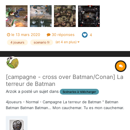
arrangé", et de la boite king de COnan. L'idée, venant de BTM,
est de réutiliser un max de figurines et de cartes d'un univers
dans un autre, mais en mode aventure....
le 13 mars 2020
30 réponses
4
(et 4 en plus)
4 joueurs
scenario fr
[campagne - cross over Batman/Conan] La
terreur de Batman
Arzok
a posté un sujet dans
Scénarios à télécharger
4joueurs - Normal - Campagne La terreur de Batman " Batman
Batman Batman Batman… Mon cauchemar. Tu es mon cauchemar.
Tu crois n’avoir jamais peur, mais tu ne connais pas la peur. Je
t’apprendrai à avoir peur. Je te la montrerai dans toute son
horreur et toute sa basses...