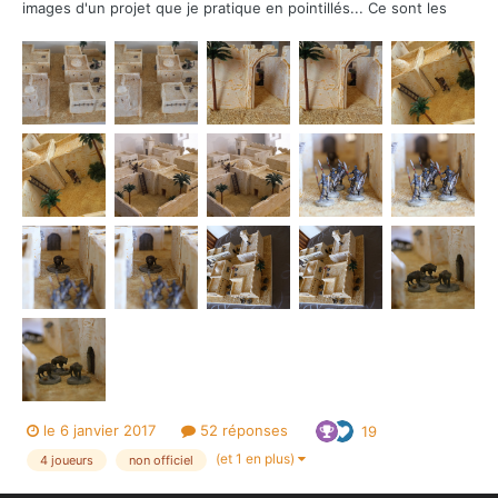
images d'un projet que je pratique en pointillés... Ce sont les
guerriers Kushites qui m'ont inspirés cette map et je voulais
pouvoir y jouer comme dans prince of Persia, pas d'intérieurs,
mais pouroiv sauter de toits en toits. L'id...
le 6 janvier 2017
52 réponses
19
(et 1 en plus)
4 joueurs
non officiel