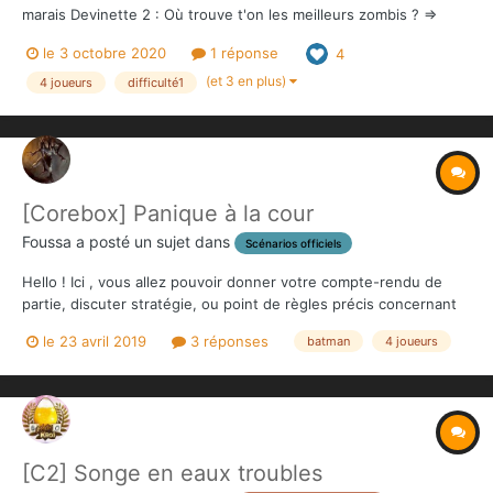
marais Devinette 2 : Où trouve t'on les meilleurs zombis ? =>
Dans les marais Devinette 3 : Où trouve t'on la meilleure carte du
le 3 octobre 2020
1 réponse
4
marais au nord de Gotham ? Voici un scénario...
(et 3 en plus)
4 joueurs
difficulté1
[Corebox] Panique à la cour
Foussa
a posté un sujet dans
Scénarios officiels
Hello ! Ici , vous allez pouvoir donner votre compte-rendu de
partie, discuter stratégie, ou point de règles précis concernant
ce scénario !
le 23 avril 2019
3 réponses
batman
4 joueurs
[C2] Songe en eaux troubles