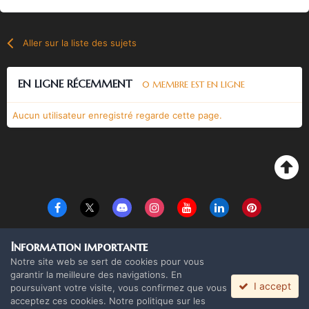
Aller sur la liste des sujets
EN LIGNE RÉCEMMENT
0 MEMBRE EST EN LIGNE
Aucun utilisateur enregistré regarde cette page.
Langue
Thème
Politique de confidentialité
Cookies
Information importante
Copyright Monolith Board Games & The overlord 2016 ©
Notre site web se sert de cookies pour vous
Powered by Invision Community
garantir la meilleure des navigations. En
I accept
poursuivant votre visite, vous confirmez que vous
acceptez ces cookies. Notre politique sur les