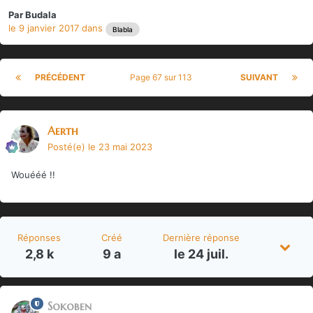
Par
Budala
le 9 janvier 2017
dans
Blabla
PRÉCÉDENT
Page 67 sur 113
SUIVANT
Aerth
Posté(e)
le 23 mai 2023
Wouééé !!
Réponses
Créé
Dernière réponse
2,8 k
9 a
le 24 juil.
Sokoben