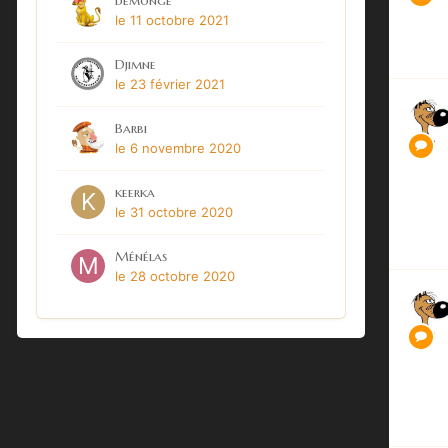
demonge
le 11 octobre 2021
Djimne
le 23 février 2021
Barbi
le 6 novembre 2020
keerka
le 31 octobre 2020
Ménélas
le 28 octobre 2020