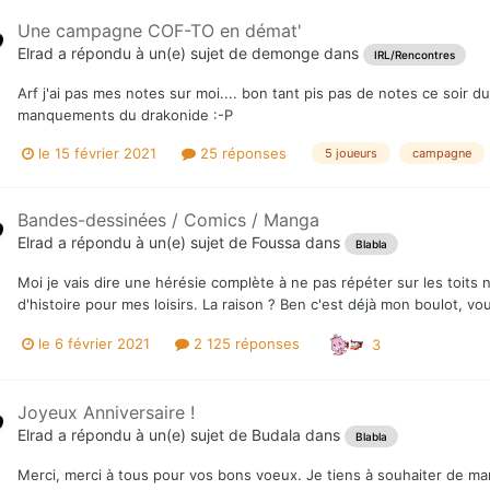
Une campagne COF-TO en démat'
Elrad
a répondu à un(e) sujet de
demonge
dans
IRL/Rencontres
Arf j'ai pas mes notes sur moi.... bon tant pis pas de notes ce soir d
manquements du drakonide :-P
le 15 février 2021
25 réponses
5 joueurs
campagne
Bandes-dessinées / Comics / Manga
Elrad
a répondu à un(e) sujet de
Foussa
dans
Blabla
Moi je vais dire une hérésie complète à ne pas répéter sur les toits ni
d'histoire pour mes loisirs. La raison ? Ben c'est déjà mon boulot, v
le 6 février 2021
2 125 réponses
3
Joyeux Anniversaire !
Elrad
a répondu à un(e) sujet de
Budala
dans
Blabla
Merci, merci à tous pour vos bons voeux. Je tiens à souhaiter de mani