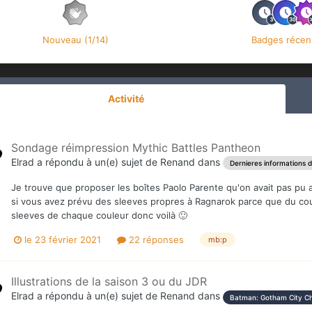
Nouveau (1/14)
Badges récen
Activité
Sondage réimpression Mythic Battles Pantheon
Elrad
a répondu à un(e) sujet de
Renand
dans
Dernieres informations d
Je trouve que proposer les boîtes Paolo Parente qu'on avait pas pu av
si vous avez prévu des sleeves propres à Ragnarok parce que du coup
sleeves de chaque couleur donc voilà 🙂
le 23 février 2021
22 réponses
mb:p
Illustrations de la saison 3 ou du JDR
Elrad
a répondu à un(e) sujet de
Renand
dans
Batman: Gotham City Ch