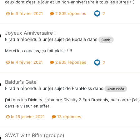
ceux dont c'est le jour et un non-anniversaire à tous les autres :-)
le 6 février 2021
2 805 réponses
2
Joyeux Anniversaire !
Elrad
a répondu à un(e) sujet de
Budala
dans
Blabla
Merci les copains, ça fait plaisir !!!!
le 4 février 2021
2 805 réponses
2
Baldur's Gate
Elrad
a répondu à un(e) sujet de
FranHoiss
dans
Jeux vidéo
j'ai tous les Divinity. j'ai adoré Divinity 2 Ego Draconis, par contre j
dans le viseur en effet.
le 16 janvier 2021
13 réponses
SWAT with Rifle (groupe)