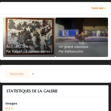
TRIER PAR
IMG_0810.JPG
Un grand classique
Par
Karpot
·
3 commentaires
Par
Kalibaouche
Abonnés
0
STATISTIQUES DE LA GALERIE
Images
8,2 k