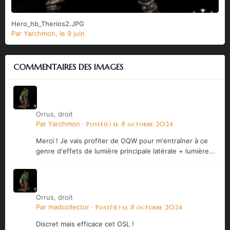
Hero_hb_Therios2.JPG
Par
Yarchmon
,
le 9 juin
COMMENTAIRES DES IMAGES
Orrus, droit
Par
Yarchmon
·
Posté(e)
le 8 octobre 2024
Merci ! Je vais profiter de OQW pour m'entraîner à ce
genre d'effets de lumière principale latérale + lumière...
Orrus, droit
Par
madcollector
·
Posté(e)
le 8 octobre 2024
Discret mais efficace cet OSL !