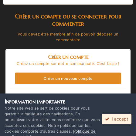
Créer un compte ou se connecter pour
commenter
Vous devez être membre afin de pouvoir déposer un
commentaire
Créer un compte
Créez un compte sur notre communauté. C’est facile !
Créer un nouveau compte
Se connecter
Information importante
Vous avez déjà un compte ? Connectez-vous ici.
Notre site web se sert de cookies pour vous
garantir la meilleure des navigations. En
I accept
Connectez-vous maintenant
poursuivant votre visite, vous confirmez que vous
acceptez ces cookies. Notre politique sur les
cookies comporte d'autres clauses.
Politique de