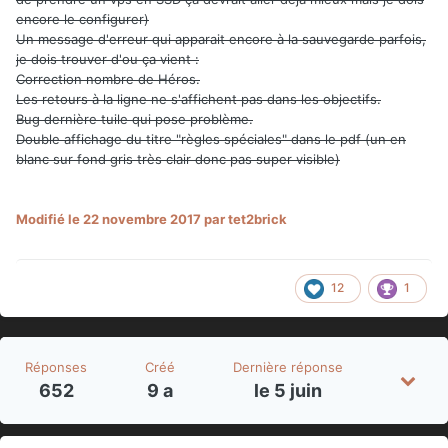
encore le configurer)
Un message d'erreur qui apparait encore à la sauvegarde parfois,
je dois trouver d'ou ça vient :
Correction nombre de Héros.
Les retours à la ligne ne s'affichent pas dans les objectifs.
Bug dernière tuile qui pose problème.
Double affichage du titre "règles spéciales" dans le pdf (un en
blanc sur fond gris très clair donc pas super visible)
Modifié
le 22 novembre 2017
par tet2brick
12
1
Réponses
Créé
Dernière réponse
652
9 a
le 5 juin