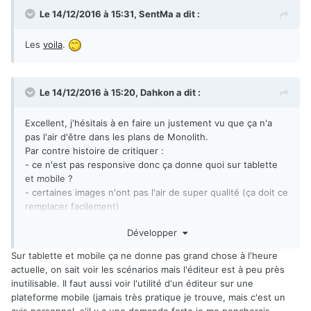
Le 14/12/2016 à 15:31,
SentMa
a dit :
Les
voila
.
Le 14/12/2016 à 15:20,
Dahkon
a dit :
Excellent, j'hésitais à en faire un justement vu que ça n'a
pas l'air d'être dans les plans de Monolith.
Par contre histoire de critiquer :
- ce n'est pas responsive donc ça donne quoi sur tablette
et mobile ?
- certaines images n'ont pas l'air de super qualité (ça doit ce
remplacer facilement)
- certaines polices pourraient ptet être remplacer pour avoir
Développer
un résultat vraiment proche des officiels
Ce n'est que du détail biensûr.
Sur tablette et mobile ça ne donne pas grand chose à l'heure
actuelle, on sait voir les scénarios mais l'éditeur est à peu près
inutilisable. Il faut aussi voir l'utilité d'un éditeur sur une
plateforme mobile (jamais très pratique je trouve, mais c'est un
avis personnel, s'il y a une demande forte je me pencherais