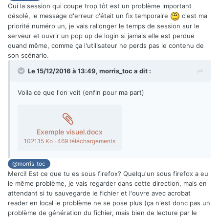
Oui la session qui coupe trop tôt est un problème important
Save à nouveau ... marche pas.
désolé, le message d'erreur c'était un fix temporaire
c'est ma
Je me déconnecte, me reconnecte, et tout est perdu
priorité numéro un, je vais rallonger le temps de session sur le
(notamment mon temps
)
serveur et ouvrir un pop up de login si jamais elle est perdue
Sinon, il manque Nathok et le Golem d'Os (entre autres,
quand même, comme ça l'utilisateur ne perds pas le contenu de
mais ceux là m'auraient été utiles
).
son scénario.
Je suis sous win10 64 bits et sous Chrome.
Le 15/12/2016 à 13:49,
morris_toc
a dit :
Voila ce que l'on voit (enfin pour ma part)
Exemple visuel.docx
1021.15 Ko
·
469 téléchargements
@morris_toc
Merci! Est ce que tu es sous firefox? Quelqu'un sous firefox a eu
le même problème, je vais regarder dans cette direction, mais en
attendant si tu sauvegarde le fichier et l'ouvre avec acrobat
reader en local le problème ne se pose plus (ça n'est donc pas un
problème de génération du fichier, mais bien de lecture par le