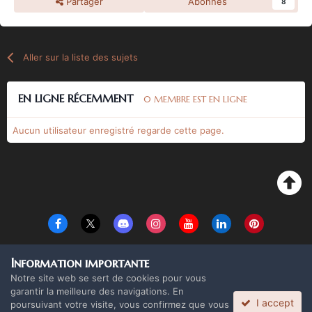
Partager
Abonnés
8
Aller sur la liste des sujets
EN LIGNE RÉCEMMENT
0 MEMBRE EST EN LIGNE
Aucun utilisateur enregistré regarde cette page.
Langue
Thème
Politique de confidentialité
Cookies
Information importante
Copyright Monolith Board Games & The overlord 2016 ©
Notre site web se sert de cookies pour vous
Powered by Invision Community
garantir la meilleure des navigations. En
I accept
poursuivant votre visite, vous confirmez que vous