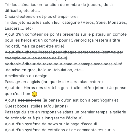
Tri des scénarios en fonction du nombre de joueurs, de la
difficulté, etc etc...
Choix d'extension et plus champs libre.
Tri des jetons/tuiles selon leur catégorie (Héros, Sbire, Monstres,
Leaders,... etc)
Ajout d'un compteur de points présents sur le plateau un compte
pour les héros et un compte pour l'Overlord (ça restera à titre
indicatif, mais ça peut être utile)
Ajout d'un champ "notes" pour chaque personnage (comme par
exemple pour les gardes de Belit)
Veritable éditeur de texte pour chaque champs avec possibilité
de mise en gras, italique, tabulation, etc...
Amélioration du design.
Passage en anglais (lorsque le site sera plus mature)
Ajout des Héros des stretchs goal. (tuiles et/ou jetons)
Je pense
que c'est bon
Ajouts
des add-ons
(je pense qu'on est bon à part Yogah) et
Guest boxes. (tuiles et/ou jetons)
Passage du site en responsive (dans un premier temps la gallerie
de scénario et à plus long terme l'éditeur)
Ajout d'un système de news sur la page d'acceuil
Ajout d'un système de cotations et de commentaires sur la