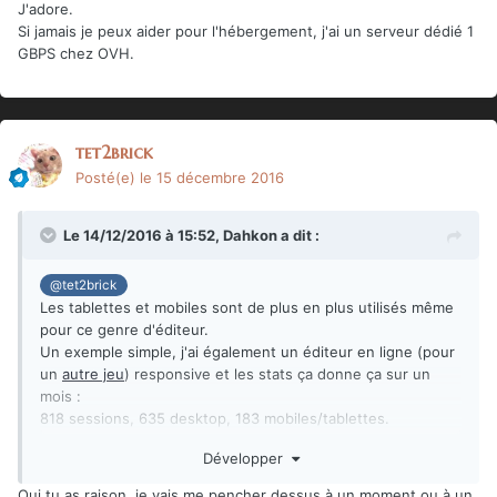
J'adore.
Si jamais je peux aider pour l'hébergement, j'ai un serveur dédié 1
GBPS chez OVH.
tet2brick
Posté(e)
le 15 décembre 2016
Le 14/12/2016 à 15:52,
Dahkon
a dit :
@tet2brick
Les tablettes et mobiles sont de plus en plus utilisés même
pour ce genre d'éditeur.
Un exemple simple, j'ai également un éditeur en ligne (pour
un
autre jeu
) responsive et les stats ça donne ça sur un
mois :
818 sessions, 635 desktop, 183 mobiles/tablettes.
Ce n'est pas négligeable même si je suis d'accord c'est
Développer
moins pratique...
Oui tu as raison, je vais me pencher dessus à un moment ou à un