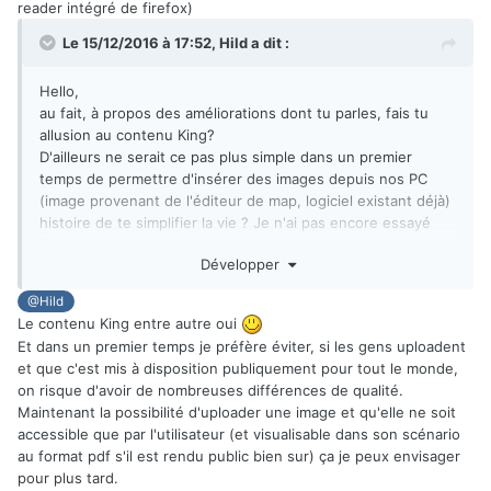
reader intégré de firefox)
Le 15/12/2016 à 17:52,
Hild
a dit :
Hello,
au fait, à propos des améliorations dont tu parles, fais tu
allusion au contenu King?
D'ailleurs ne serait ce pas plus simple dans un premier
temps de permettre d'insérer des images depuis nos PC
(image provenant de l'éditeur de map, logiciel existant déjà)
histoire de te simplifier la vie ? Je n'ai pas encore essayé
l'outil, ma question est peut être déplacée.
Développer
En tout cas ton petit outil fait son petit effet sur BGG
@Hild
Le contenu King entre autre oui
Et dans un premier temps je préfère éviter, si les gens uploadent
et que c'est mis à disposition publiquement pour tout le monde,
on risque d'avoir de nombreuses différences de qualité.
Maintenant la possibilité d'uploader une image et qu'elle ne soit
accessible que par l'utilisateur (et visualisable dans son scénario
au format pdf s'il est rendu public bien sur) ça je peux envisager
pour plus tard.