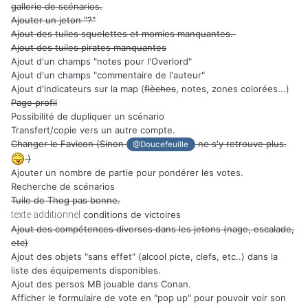
gallerie de scénarios.
Ajouter un jeton "?"
Ajout des tuiles squelettes et momies manquantes.
Ajout des tuiles pirates manquantes
Ajout d'un champs "notes pour l'Overlord"
Ajout d'un champs "commentaire de l'auteur"
Ajout d'indicateurs sur la map (
flèches
, notes, zones colorées...)
Page profil
Possibilité de dupliquer un scénario
Transfert/copie vers un autre compte.
Changer le Favicon (Sinon
ne s'y retrouve plus.
@Doucefeuille
)
Ajouter un nombre de partie pour pondérer les votes.
Recherche de scénarios
Tuile de Thog pas bonne.
texte additionnel
conditions de victoires
Ajout des compétences diverses dans les jetons (nage, escalade,
etc)
Ajout des objets "sans effet" (alcool picte, clefs, etc..) dans la
liste des équipements disponibles.
Ajout des persos MB jouable dans Conan.
Afficher le formulaire de vote en "pop up" pour pouvoir voir son