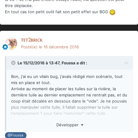
être déplacée.
En tout cas ton petit outil fait son petit effet sur BGG
tet2brick
Posté(e)
le 16 décembre 2016
Le 15/12/2016 à 13:47,
Foussa
a dit :
Bon, j'ai eu un vilain bug, j'avais rédigé mon scénario, tout
mis en place et tout.
Arrivée au moment de placer les tuiles sur la rivière, la
dernière tuile au dernier emplacement ne rentrait pas, et du
coup était décalée en dessous dans le "vide". Je ne pouvais
plus manipuler cette tuile, il fallait supprimer la tuile sur
l'emplacement 7 pour faire "remonter" cette tuile.
J'ai voulu sauvegarder, et là il me dit que c'est pas possible
Développer
et qu'il faut me reconnecter à nouveau.
J'essaye de faire "pdf", ça marche pas, faut me reconnecter
@Foussa
à nouveau.