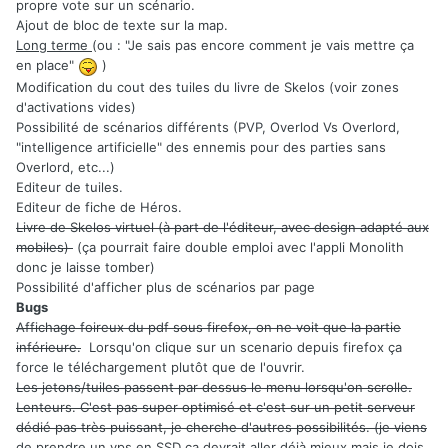
propre vote sur un scénario.
Ajout de bloc de texte sur la map.
Long terme
(ou : "Je sais pas encore comment je vais mettre ça
en place"
)
Modification du cout des tuiles du livre de Skelos (voir zones
d'activations vides)
Possibilité de scénarios différents (PVP, Overlod Vs Overlord,
"intelligence artificielle" des ennemis pour des parties sans
Overlord, etc...)
Editeur de tuiles.
Editeur de fiche de Héros.
Livre de Skelos virtuel (à part de l'éditeur, avec design adapté aux
mobiles)
(ça pourrait faire double emploi avec l'appli Monolith
donc je laisse tomber)
Possibilité d'afficher plus de scénarios par page
Bugs
Affichage foireux du pdf sous firefox, on ne voit que la partie
inférieure.
Lorsqu'on clique sur un scenario depuis firefox ça
force le téléchargement plutôt que de l'ouvrir.
Les jetons/tuiles passent par dessus le menu lorsqu'on scrolle.
Lenteurs. C'est pas super optimisé et c'est sur un petit serveur
dédié pas très puissant, je cherche d'autres possibilités. (je viens
de prendre un vps en SSD ça devrait aller déjà mieux mais je dois