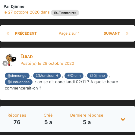
Par
Djimne
le 27 octobre 2020
dans
IRL/Rencontres
PRÉCÉDENT
Page 2 sur 4
SUIVANT
Elrad
Posté(e)
le 29 octobre 2020
;
;
;
;
@demonge
@Monsieur H
@Olorin
@Djimne
: on se dit donc lundi 02/11 ? A quelle heure
@Leduendas
commencerait-on ?
Réponses
Créé
Dernière réponse
76
5 a
5 a