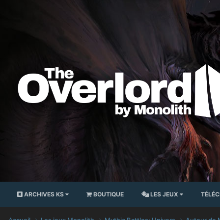
ARCHIVES KS
BOUTIQUE
LES JEUX
TÉLÉ
Accueil
Les jeux Monolith
Mythic Battles: Univers
Autour de 