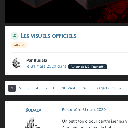
Les visuels officiels
officiel
Par
Budala
le 31 mars 2020
dans
Autour de MB: Ragnarök
1
2
3
4
5
6
SUIVANT
Page 1 sur 15
Budala
Posté(e)
le 31 mars 2020
Un petit topic pour centraliser les v
Avec Hel pour ouvrir le bal