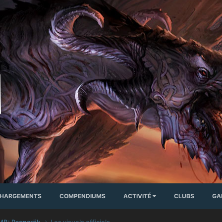
CHARGEMENTS
COMPENDIUMS
ACTIVITÉ
CLUBS
GA
MB: Ragnarök
Les visuels officiels