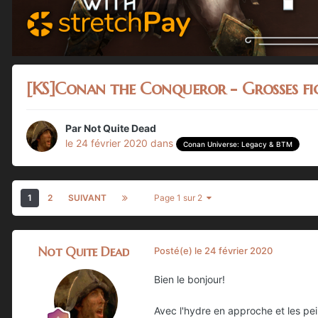
[KS]Conan the Conqueror - Grosses fi
Par
Not Quite Dead
le 24 février 2020
dans
Conan Universe: Legacy & BTM
1
2
SUIVANT
Page 1 sur 2
Not Quite Dead
Posté(e)
le 24 février 2020
Bien le bonjour!
Avec l'hydre en approche et les pe