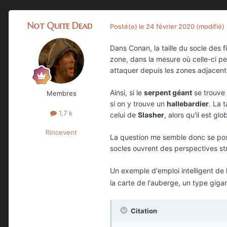
Not Quite Dead
Posté(e)
le 24 février 2020
(modifié)
Dans Conan, la taille du socle des 
zone, dans la mesure où celle-ci pe
attaquer depuis les zones adjacente
Ainsi, si le
serpent géant
se trouve 
Membres
si on y trouve un
hallebardier
. La 
1,7 k
celui de
Slasher
, alors qu'il est gl
Rincevent
La question me semble donc se poser
socles ouvrent des perspectives st
Un exemple d'emploi intelligent de
la carte de l'auberge, un type giga
Citation