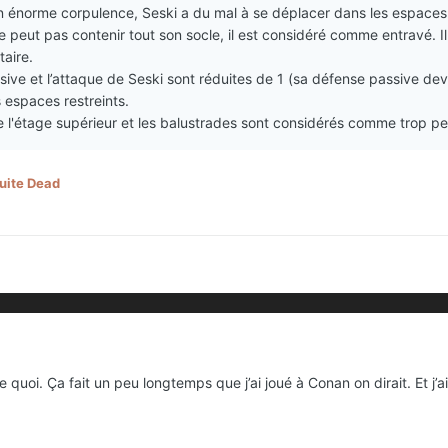
n énorme corpulence, Seski a du mal à se déplacer dans les espaces 
 peut pas contenir tout son socle, il est considéré comme entravé. Il 
aire.
sive et l’attaque de Seski sont réduites de 1 (sa défense passive devi
espaces restreints.
de l'étage supérieur et les balustrades sont considérés comme trop pet
uite Dead
e quoi. Ça fait un peu longtemps que j’ai joué à Conan on dirait. Et j’