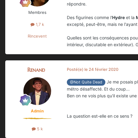
répondre.
Membres
Des figurines comme l'
Hydre
et la
excepté, peut-être, mais ne l'ayant 
1,7 k
Rincevent
Quelles sont les conséquences pour
intérieur, discutable en extérieur)
Renand
Posté(e)
le 24 février 2020
Je me posais pl
@Not Quite Dead
métro désaffecté. Et du coup...
Ben on ne vois plus qu'il existe une 
Admin
La question est-elle en ce sens ?
5 k