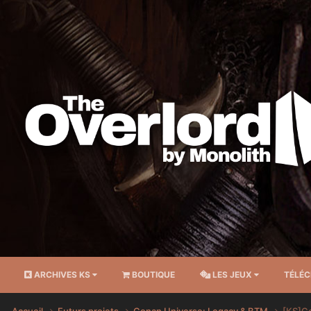
ARCHIVES KS
BOUTIQUE
LES JEUX
TÉLÉ
Accueil
Futurs projets
Conan Universe: Legacy & BTM
[KS]Co