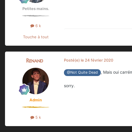
Petites mains.
6 k
Touche à tout
Renand
Posté(e)
le 24 février 2020
, Mais oui carré
@Not Quite Dead
sorry.
Admin
5 k