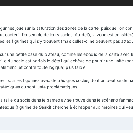
figurines joue sur la saturation des zones de la carte, puisque l'on 
ut contenir l'ensemble de leurs socles. Au-delà, la zone est considé
s les figurines qui s'y trouvent (mais celles-ci ne peuvent pas attaq
sur une petite case du plateau, comme les éboulis de la carte avec l
taille du socle est parfois le détail qui achève de pourrir une unité (p
obalement (et contre toute logique) plus faible.
 pour les figurines avec de très gros socles, dont on peut se demand
ratégiques ou sont juste problématiques.
 la taille du socle dans le gameplay se trouve dans le scénario fanm
ntesque (figurine de
Seski
) cherche à échapper aux héroïnes qui veulen