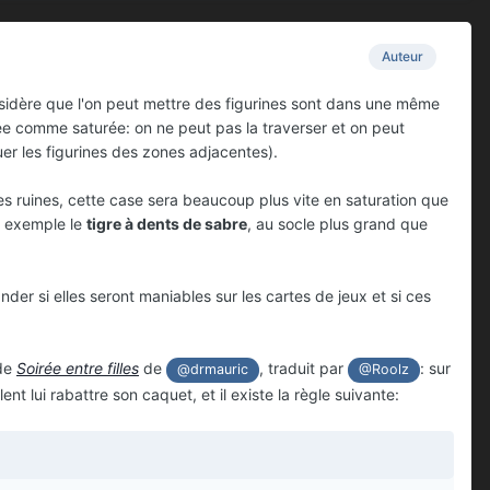
Auteur
considère que l'on peut mettre des figurines sont dans une même
rée comme saturée: on ne peut pas la traverser et on peut
uer les figurines des zones adjacentes).
es ruines, cette case sera beaucoup plus vite en saturation que
ar exemple le
tigre à dents de sabre
, au socle plus grand que
er si elles seront maniables sur les cartes de jeux et si ces
ade
Soirée entre filles
de
, traduit par
: sur
@drmauric
@Roolz
t lui rabattre son caquet, et il existe la règle suivante: