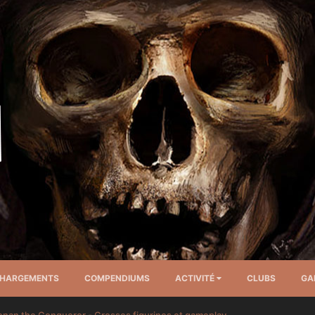
CHARGEMENTS
COMPENDIUMS
ACTIVITÉ
CLUBS
GA
nan the Conqueror - Grosses figurines et gameplay