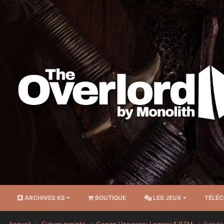
ARCHIVES KS
BOUTIQUE
LES JEUX
TÉLÉ
Accueil
Futurs projets
Conan Universe: Legacy & BTM
Bande