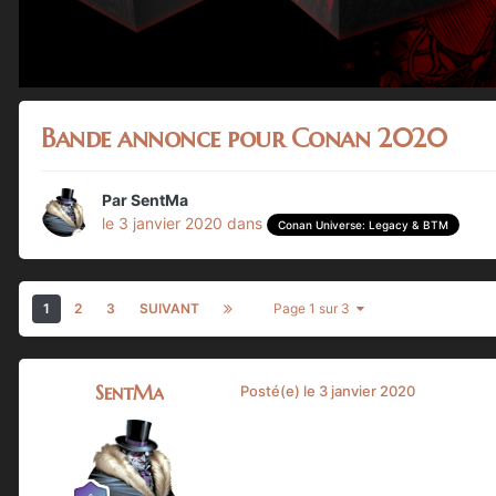
Bande annonce pour Conan 2020
Par
SentMa
le 3 janvier 2020
dans
Conan Universe: Legacy & BTM
1
2
3
SUIVANT
Page 1 sur 3
SentMa
Posté(e)
le 3 janvier 2020