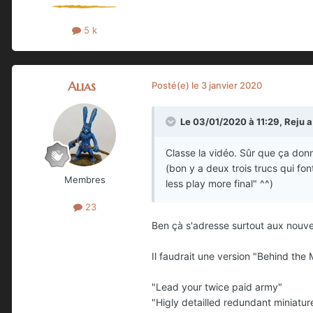
5 k
Alias
Posté(e)
le 3 janvier 2020
Le 03/01/2020 à 11:29,
Reju
a 
Classe la vidéo. Sûr que ça donn
(bon y a deux trois trucs qui fo
Membres
less play more final" ^^)
23
Ben çà s'adresse surtout aux nouvea
Il faudrait une version "Behind the 
"Lead your twice paid army"
"Higly detailled redundant miniatur