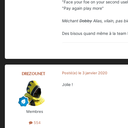
"Face your foe on your second use
"Pay again play more"
Méchant
Dobby
Alias, vilain, pas bi
Des bisous quand même à la team 
drezounet
Posté(e)
le 3 janvier 2020
Jolie !
Membres
554