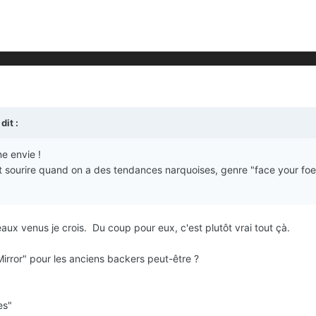
dit :
e envie !
nt sourire quand on a des tendances narquoises, genre "face your foe 
ux venus je crois. Du coup pour eux, c'est plutôt vrai tout çà.
Mirror" pour les anciens backers peut-être ?
es"